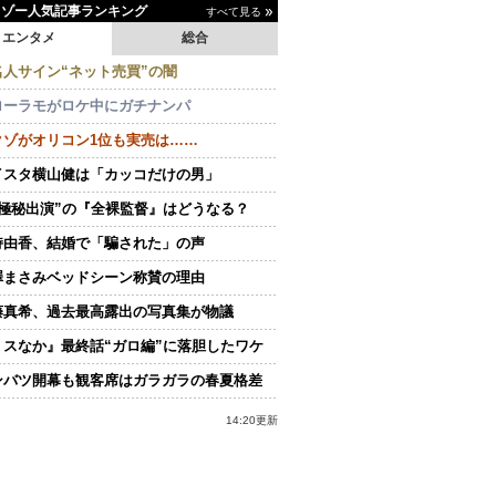
イゾー人気記事ランキング
すべて見る
エンタメ
総合
名人サイン“ネット売買”の闇
ローラモがロケ中にガチナンパ
クゾがオリコン1位も実売は……
イスタ横山健は「カッコだけの男」
“極秘出演”の『全裸監督』はどうなる？
持由香、結婚で「騙された」の声
澤まさみベッドシーン称賛の理由
藤真希、過去最高露出の写真集が物議
ミスなか』最終話“ガロ編”に落胆したワケ
ンバツ開幕も観客席はガラガラの春夏格差
14:20更新