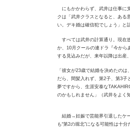
にもかかわらず、武井は仕事に支
クは「武井クラスとなると、ある
い。デキ婚は確信犯でしょう」と
すべては武井の計算通り。現在放
か、10月クールの連ドラ『今から
する見込みだが、来年以降は出産
「彼女が23歳で結婚を決めたのは
だら、間髪入れず、第2子、第3子
夢ですから、生涯安泰なTAKAH
のかもしれません」（武井をよく
結婚→妊娠で芸能界引退したケー
も“第2の堀北”になる可能性は十分