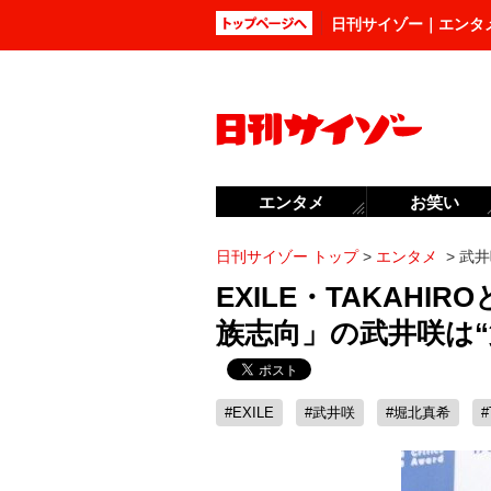
日刊サイゾー｜エンタ
エンタメ
お笑い
日刊サイゾー トップ
>
エンタメ
>
武井
EXILE・TAKAH
族志向」の武井咲は“
#EXILE
#武井咲
#堀北真希
#