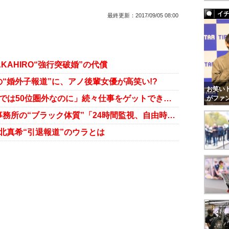
イ
最終更新：
2017/09/05 08:00
KAHIRO“強行突破婚”の代償
“婚外子報道”に、アノ後輩女優が高笑い!?
お笑いト
新CM女王・武井咲「イメージ調査では50位圏外なのに」続々仕事をゲットできちゃうワケ
がファ
堀北真希に引退を決断させた所属事務所の“ブラック体質”「24時間監視、自由時間なし」
北真希“引退報道”のウラとは