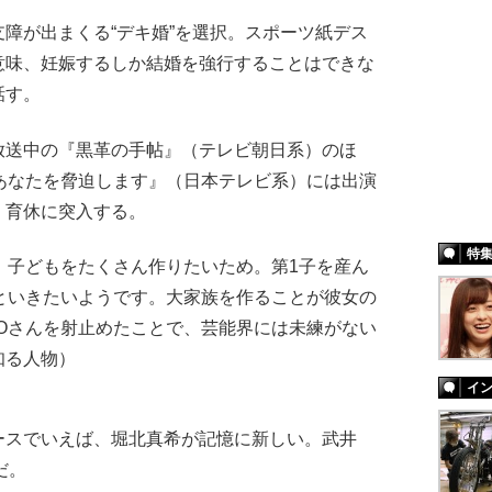
障が出まくる“デキ婚”を選択。スポーツ紙デス
意味、妊娠するしか結婚を強行することはできな
話す。
送中の『黒革の手帖』（テレビ朝日系）のほ
あなたを脅迫します』（日本テレビ系）には出演
、育休に突入する。
特
、子どもをたくさん作りたいため。第1子を産ん
といきたいようです。大家族を作ることが彼女の
IROさんを射止めたことで、芸能界には未練がない
知る人物）
イ
スでいえば、堀北真希が記憶に新しい。武井
だ。