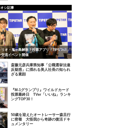
チオシ記事
リオ・鬼ヶ島解散？投票アプリ「TIPSTAR」
ン交流イベント開催
斎藤元彦兵庫県知事「公職選挙法違
反疑惑」に揺れる美人社長の知られ
ざる素顔
『M-1グランプリ』ワイルドカード
投票最終日 TVer「いいね」ランキ
ングTOP30！
50歳を迎えたオートレーサー森且行
に密着 大怪我から奇跡の復活ドキ
ュメンタリー