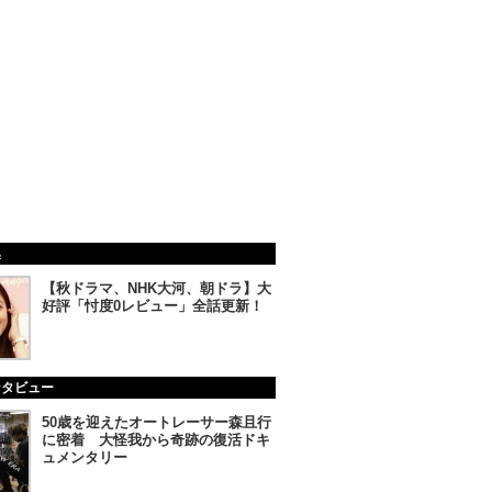
集
【秋ドラマ、NHK大河、朝ドラ】大
好評「忖度0レビュー」全話更新！
ンタビュー
50歳を迎えたオートレーサー森且行
に密着 大怪我から奇跡の復活ドキ
ュメンタリー