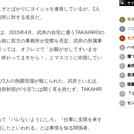
サ
ぞとばかりにヨイショを連発しているが、2人
務所に対する造反だ。
有
ジ
2015年4月。武井の自宅に通うTAKAHIROの
セ
る前に双方の事務所が交際を否定。武井の所属事
ハ
至っては、オフレコで「お騒がせしてすいませ
瀧
 終わってますから！」とマスコミに吹聴してい
倉
長
び2人の熱愛現場が報じられた。武井といえば、
後
幹部の“小言”には聞く耳を持たず、TAKAHIR
『
セ
れて『バレないようにしろ』『仕事に支障を来す
認したといわれる」とは事情を知る関係者。