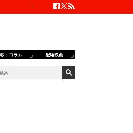
載・コラム
配給映画