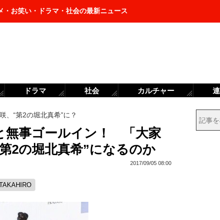
メ・お笑い・ドラマ・社会の最新ニュース
ドラマ
社会
カルチャー
連
咲、“第2の堀北真希”に？
IROと無事ゴールイン！ 「大家
第2の堀北真希”になるのか
2017/09/05 08:00
TAKAHIRO