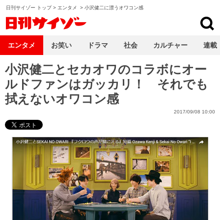
日刊サイゾー トップ
>
エンタメ
>
小沢健二に漂うオワコン感
日刊サイゾー
エンタメ
お笑い
ドラマ
社会
カルチャー
連載
小沢健二とセカオワのコラボにオー
ルドファンはガッカリ！ それでも
拭えないオワコン感
2017/09/08 10:00