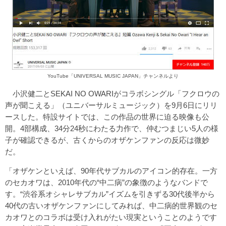
YouTube「UNIVERSAL MUSIC JAPAN」チャンネルより
小沢健二とSEKAI NO OWARIがコラボシングル「フクロウの
声が聞こえる」（ユニバーサルミュージック）を9月6日にリリ
ースした。特設サイトでは、この作品の世界に迫る映像も公
開。4部構成、34分24秒にわたる力作で、仲むつまじい5人の様
子が確認できるが、古くからのオザケンファンの反応は微妙
だ。
「オザケンといえば、90年代サブカルのアイコン的存在。一方
のセカオワは、2010年代の“中二病”の象徴のようなバンドで
す。“渋谷系オシャレサブカル”イズムを引きずる30代後半から
40代の古いオザケンファンにしてみれば、中二病的世界観のセ
カオワとのコラボは受け入れがたい現実ということのようです