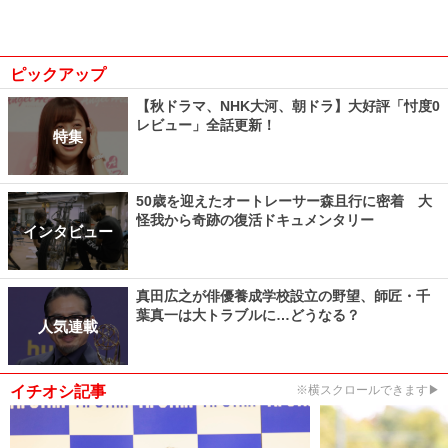
ピックアップ
【秋ドラマ、NHK大河、朝ドラ】大好評「忖度0
レビュー」全話更新！
特集
50歳を迎えたオートレーサー森且行に密着 大
怪我から奇跡の復活ドキュメンタリー
インタビュー
真田広之が俳優養成学校設立の野望、師匠・千
葉真一は大トラブルに…どうなる？
人気連載
イチオシ記事
※横スクロールできます▶