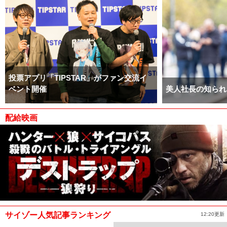
投票アプリ「TIPSTAR」がファン交流イ
ベント開催
美人社長の知られ
配給映画
サイゾー人気記事ランキング
12:20更新