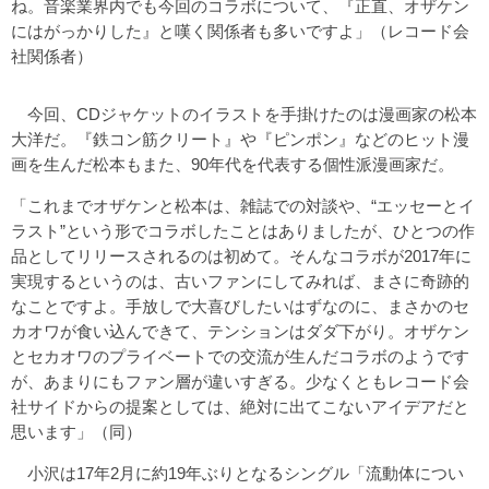
ね。音楽業界内でも今回のコラボについて、『正直、オザケン
にはがっかりした』と嘆く関係者も多いですよ」（レコード会
社関係者）
今回、CDジャケットのイラストを手掛けたのは漫画家の松本
大洋だ。『鉄コン筋クリート』や『ピンポン』などのヒット漫
画を生んだ松本もまた、90年代を代表する個性派漫画家だ。
「これまでオザケンと松本は、雑誌での対談や、“エッセーとイ
ラスト”という形でコラボしたことはありましたが、ひとつの作
品としてリリースされるのは初めて。そんなコラボが2017年に
実現するというのは、古いファンにしてみれば、まさに奇跡的
なことですよ。手放しで大喜びしたいはずなのに、まさかのセ
カオワが食い込んできて、テンションはダダ下がり。オザケン
とセカオワのプライベートでの交流が生んだコラボのようです
が、あまりにもファン層が違いすぎる。少なくともレコード会
社サイドからの提案としては、絶対に出てこないアイデアだと
思います」（同）
小沢は17年2月に約19年ぶりとなるシングル「流動体につい