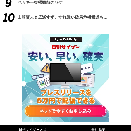
ベッキー復帰難航のワケ
山崎賢人＆広瀬すず、すれ違い破局危機報道も…
日刊サイゾーとは
会社概要