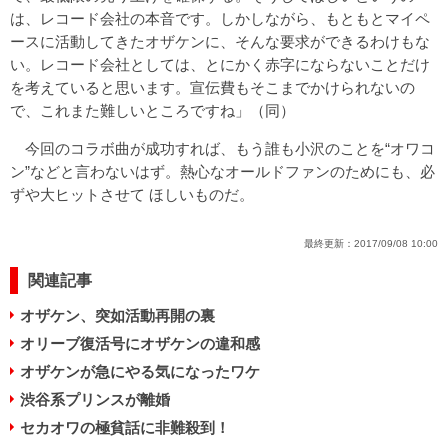
は、レコード会社の本音です。しかしながら、もともとマイペ
ースに活動してきたオザケンに、そんな要求ができるわけもな
い。レコード会社としては、とにかく赤字にならないことだけ
を考えていると思います。宣伝費もそこまでかけられないの
で、これまた難しいところですね」（同）
今回のコラボ曲が成功すれば、もう誰も小沢のことを“オワコ
ン”などと言わないはず。熱心なオールドファンのためにも、必
ずや大ヒットさせて ほしいものだ。
最終更新：
2017/09/08 10:00
関連記事
オザケン、突如活動再開の裏
オリーブ復活号にオザケンの違和感
オザケンが急にやる気になったワケ
渋谷系プリンスが離婚
セカオワの極貧話に非難殺到！