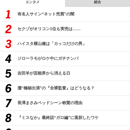
エンタメ
総合
有名人サイン“ネット売買”の闇
セクゾがオリコン1位も実売は……
ハイスタ横山健は「カッコだけの男」
ジローラモがロケ中にガチナンパ
吉田羊が芸能界から消える日
瀧“極秘出演”の『全裸監督』はどうなる？
長澤まさみベッドシーン称賛の理由
『ミスなか』最終話“ガロ編”に落胆したワケ