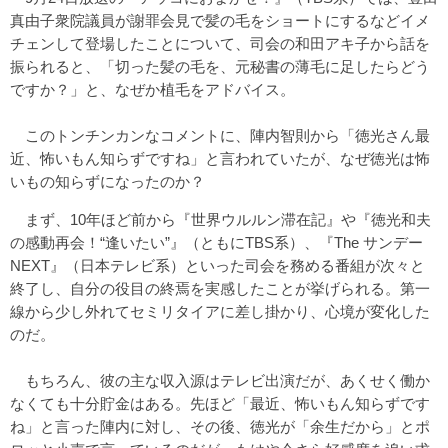
真由子衆院議員が謝罪会見で髪の毛をショートにするなどイメ
チェンして登場したことについて、司会の和田アキ子から話を
振られると、「切った髪の毛を、元秘書の薄毛に足したらどう
ですか？」と、なぜか植毛をアドバイス。
このトンチンカンなコメントに、陣内智則から「徳光さん最
近、怖いもん知らずですね」と言われていたが、なぜ徳光は怖
いもの知らずになったのか？
まず、10年ほど前から『世界ウルルン滞在記』や『徳光和夫
の感動再会！“逢いたい”』（ともにTBS系）、『The サンデー
NEXT』（日本テレビ系）といった司会を務める番組が次々と
終了し、自分の役目の終焉を実感したことが挙げられる。第一
線から少し外れてセミリタイアに差し掛かり、心境が変化した
のだ。
もちろん、彼の主な収入源はテレビ出演だが、あくせく働か
なくても十分貯金はある。先ほど「最近、怖いもん知らずです
ね」と言った陣内に対し、その後、徳光が「余生だから」とポ