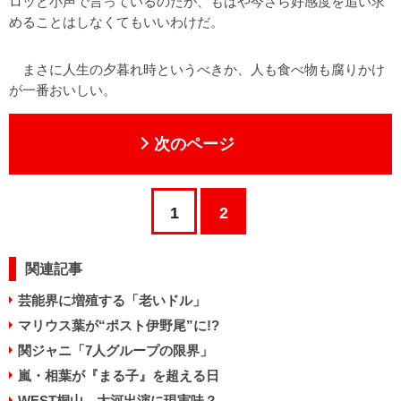
ロッと小声で言っているのだが、もはや今さら好感度を追い求
めることはしなくてもいいわけだ。
まさに人生の夕暮れ時というべきか、人も食べ物も腐りかけ
が一番おいしい。
次のページ
1
2
関連記事
芸能界に増殖する「老いドル」
マリウス葉が“ポスト伊野尾”に!?
関ジャニ「7人グループの限界」
嵐・相葉が『まる子』を超える日
WEST桐山、大河出演に現実味？