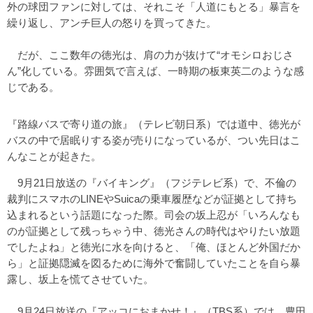
外の球団ファンに対しては、それこそ「人道にもとる」暴言を
繰り返し、アンチ巨人の怒りを買ってきた。
だが、ここ数年の徳光は、肩の力が抜けて“オモシロおじさ
ん”化している。雰囲気で言えば、一時期の板東英二のような感
じである。
『路線バスで寄り道の旅』（テレビ朝日系）では道中、徳光が
バスの中で居眠りする姿が売りになっているが、つい先日はこ
んなことが起きた。
9月21日放送の『バイキング』（フジテレビ系）で、不倫の
裁判にスマホのLINEやSuicaの乗車履歴などが証拠として持ち
込まれるという話題になった際。司会の坂上忍が「いろんなも
のが証拠として残っちゃう中、徳光さんの時代はやりたい放題
でしたよね」と徳光に水を向けると、「俺、ほとんど外国だか
ら」と証拠隠滅を図るために海外で奮闘していたことを自ら暴
露し、坂上を慌てさせていた。
9月24日放送の『アッコにおまかせ！』（TBS系）では、豊田