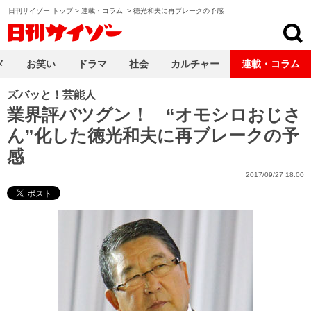
日刊サイゾー トップ
>
連載・コラム
>
徳光和夫に再ブレークの予感
日刊サイゾー
メ
お笑い
ドラマ
社会
カルチャー
連載・コラム
ズバッと！芸能人
業界評バツグン！ “オモシロおじさ
ん”化した徳光和夫に再ブレークの予
感
2017/09/27 18:00