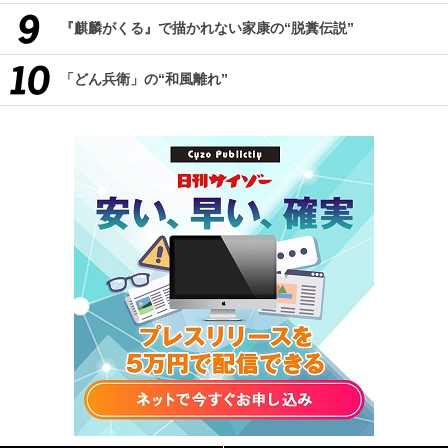
『麒麟がくる』で描かれない家康の“脱糞伝説”
「どん兵衛」の“和風離れ”