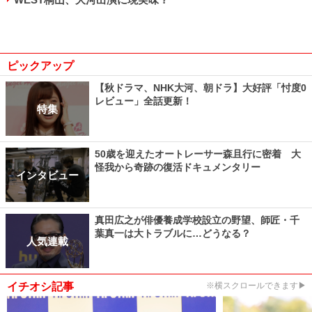
ピックアップ
【秋ドラマ、NHK大河、朝ドラ】大好評「忖度0
レビュー」全話更新！
特集
50歳を迎えたオートレーサー森且行に密着 大
怪我から奇跡の復活ドキュメンタリー
インタビュー
真田広之が俳優養成学校設立の野望、師匠・千
葉真一は大トラブルに…どうなる？
人気連載
イチオシ記事
※横スクロールできます▶