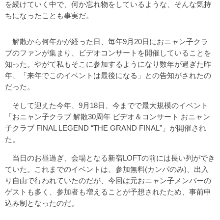
を続けていく中で、何か忘れ物をしているような、そんな気持
ちになったことも事実だ。
解散から何年かが経った日、毎年9月20日におニャン子クラ
ブのファンが集まり、ビデオコンサートを開催していることを
知った。やがて私もそこに参加するようになり数年が過ぎた昨
年、「来年でこのイベントは最後になる」との告知がされたの
だった。
そして迎えた今年、9月18日、今までで最大規模のイベント
「おニャン子クラブ 解散30周年 ビデオ＆コンサート おニャン
子クラブ FINAL LEGEND “THE GRAND FINAL”」が開催され
た。
当日のお昼過ぎ、会場となる新宿LOFTの前には長い列ができ
ていた。これまでのイベントは、参加無料(カンパのみ)、出入
り自由で行われていたのだが、今回は元おニャン子メンバーの
ゲストも多く、参加者も増えることが予想されたため、事前申
込み制となったのだ。