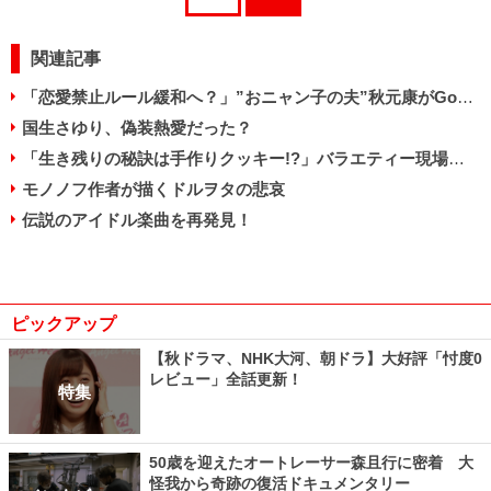
関連記事
「恋愛禁止ルール緩和へ？」”おニャン子の夫”秋元康がGoogle+でAKB48恋愛タブーに切り込む
国生さゆり、偽装熱愛だった？
「生き残りの秘訣は手作りクッキー!?」バラエティー現場で見た国生さゆりのしたたかさ
モノノフ作者が描くドルヲタの悲哀
伝説のアイドル楽曲を再発見！
ピックアップ
【秋ドラマ、NHK大河、朝ドラ】大好評「忖度0
レビュー」全話更新！
特集
50歳を迎えたオートレーサー森且行に密着 大
怪我から奇跡の復活ドキュメンタリー