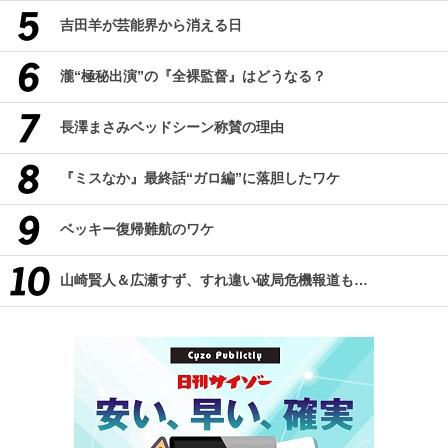
吉田羊が芸能界から消える日
瀧“極秘出演”の『全裸監督』はどうなる？
長澤まさみベッドシーン称賛の理由
『ミスなか』最終話“ガロ編”に落胆したワケ
ベッキー復帰難航のワケ
山崎賢人＆広瀬すず、すれ違い破局危機報道も…