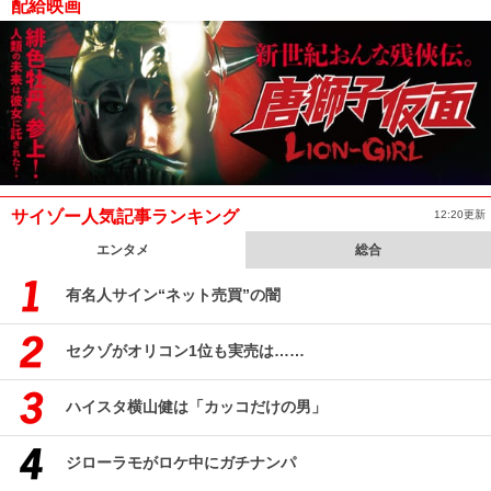
配給映画
サイゾー人気記事ランキング
12:20更新
エンタメ
総合
有名人サイン“ネット売買”の闇
セクゾがオリコン1位も実売は……
ハイスタ横山健は「カッコだけの男」
ジローラモがロケ中にガチナンパ