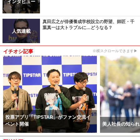
インタビュー
真田広之が俳優養成学校設立の野望、師匠・千
葉真一は大トラブルに…どうなる？
人気連載
イチオシ記事
※横スクロールできます▶
投票アプリ「TIPSTAR」がファン交流イ
ベント開催
美人社長の知られ