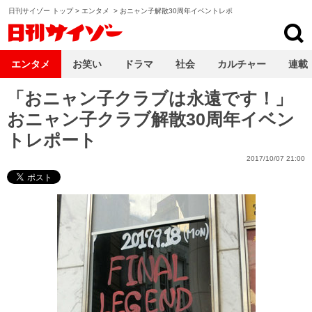
日刊サイゾー トップ
>
エンタメ
>
おニャン子解散30周年イベントレポ
日刊サイゾー
エンタメ
お笑い
ドラマ
社会
カルチャー
連載
「おニャン子クラブは永遠です！」
おニャン子クラブ解散30周年イベン
トレポート
2017/10/07 21:00