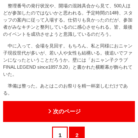
整理番号の発行状況や、開場の混雑具合から見て、500人ほ
どが参加したのではないかと思われる。予定時間の14時、スタ
ッフの案内に従って入場する。仕切りも良かったのだが、参加
者がみなキチンと整列しているのに感心させられる。皆、最後
のイベントを成功させようと意識しているのだろう。
中に入って、会場を見回す。もちろん、私と同様におニャン
子現役世代が多いが、若い人や女性も結構いる。後追いでファ
ンになったということだろうか。壁には「おニャン子クラブ
FINAL LEGEND since1897.9.20」と書かれた横断幕が飾られて
いた。
準備は整った。あとはこのお祭りを精一杯楽しむだけであ
る。
次のページ
1
2