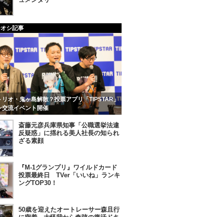
チオシ記事
リオ・鬼ヶ島解散？投票アプリ「TIPSTAR」
ン交流イベント開催
斎藤元彦兵庫県知事「公職選挙法違
反疑惑」に揺れる美人社長の知られ
ざる素顔
『M-1グランプリ』ワイルドカード
投票最終日 TVer「いいね」ランキ
ングTOP30！
50歳を迎えたオートレーサー森且行