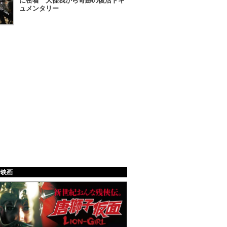
に密着 大怪我から奇跡の復活ドキ
ュメンタリー
給映画