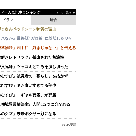
イゾー人気記事ランキング
すべて見る
ドラマ
総合
澤まさみベッドシーン称賛の理由
ミスなか』最終話“ガロ編”に落胆したワケ
若草物語』相手に「好きじゃない」と伝える
嘘解きレトリック』抽出された普遍性
潜入兄妹』ツッコミどころを潰し切った
おむすび』被災者の「暮らし」を描かず
おむすび』また食いすぎてる翔也
おむすび』「ギャル要素」が邪魔
全領域異常解決室』人間は2つに分かれる
あのクズ』奈緒ボクサー顔になる
07:20更新