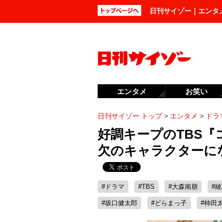
日刊サイゾー｜エンタ
エンタメ
お笑い
日刊サイゾー トップ
>
エンタメ
>
ドラ
好調キープのTBS
欠のキャラクターに
#ドラマ
#TBS
#大森南朋
#
#坂口健太郎
#どらまっ子
#柿田