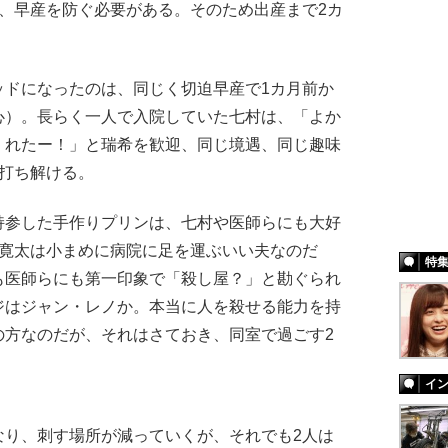
、早産を防ぐ必要がある。そのため出産まで2カ
ドになったのは、同じく切迫早産で1カ月前か
心）。長らく一人で入院していた七村は、「よか
くれたー！」と瑞希を歓迎、同じ境遇、同じ趣味
打ち解ける。
参した手作りプリンは、七村や医師らにも大好
、寛太は小まめに病院に足を運ぶいい夫なのだ
特
も医師らにも第一印象で「殺し屋？」と勘ぐられ
ジはジャン・レノか。本当に人を殺せる能力を持
の方なのだが、それはさておき、同室で過ごす2
。
イ
り、刺す場所が減っていくが、それでも2人は