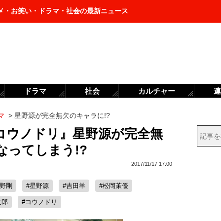
メ・お笑い・ドラマ・社会の最新ニュース
ドラマ
社会
カルチャー
連
マ
>
星野源が完全無欠のキャラに!?
『コウノドリ』星野源が完全無
なってしまう!?
2017/11/17 17:00
綾野剛
#星野源
#吉田羊
#松岡茉優
太郎
#コウノドリ