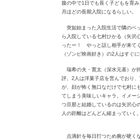
腹の中で1日でも長く子どもを育み
月ほどの長期入院になるらしい。
突如始まった入院生活で隣のベッ
ら入院している七村ひかる（矢沢
ったー！ やっと話し相手が来て
（ゾンビ映画好き）の2人はすぐに
瑞希の夫・寛太（深水元基）が持
評。2人は洋菓子店を営んでおり
が、顔が怖く無口なだけで七村に
てしまう美味しいキャラ。イメー
つ旦那と結婚しているのは矢沢心
人の距離はどんどん縮まっていく
点滴針を毎日打つため腕が硬くな