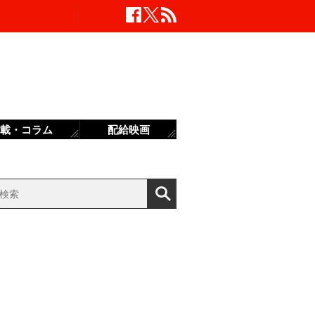
載・コラム
配給映画