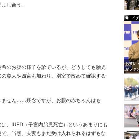
励まし合う。
イ
お笑いト
希のお腹の様子を診ているが、どうしても胎児
がファ
夫の寛太や四宮も加わり、別室で改めて確認する
きません……残念ですが、お腹の赤ちゃんはも
は、IUFD（子宮内胎児死亡）というあまりにも
明で、当然、夫妻もまだ受け入れられるはずもな