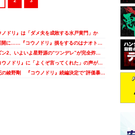
2
3
『コウノドリ』は「ダメ夫を成敗する水戸黄門」か
綾野剛×星野源が、まさかのBL的展開に……『コウノドリ』損をするのはナオト・インティライミだけ!?
好調キープの『コウノドリ』シーズン2、いよいよ星野源の“ツンデレ”が完全炸裂へ!?
炎上リスクを超えて……綾野剛『コウノドリ』に「よくぞ言ってくれた」の声が集まるワケ
『フランケンシュタインの恋』爆死の綾野剛 『コウノドリ』続編決定で“評価暴落”の危機回避なるか