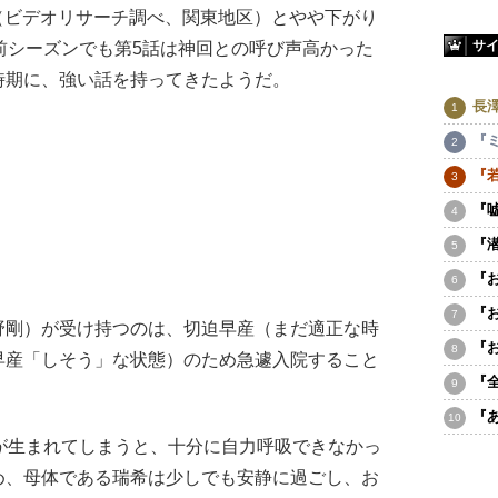
％（ビデオリサーチ調べ、関東地区）とやや下がり
サ
前シーズンでも第5話は神回との呼び声高かった
時期に、強い話を持ってきたようだ。
長
『
『
『
『
『
『
剛）が受け持つのは、切迫早産（まだ適正な時
『
早産「しそう」な状態）のため急遽入院すること
『
。
『
が生まれてしまうと、十分に自力呼吸できなかっ
め、母体である瑞希は少しでも安静に過ごし、お