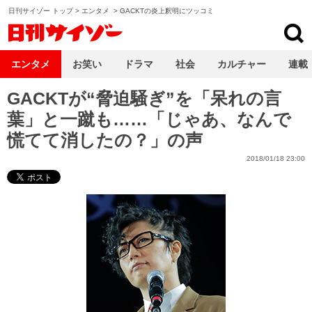
日刊サイゾー トップ
>
エンタメ
>
GACKTの炎上釈明にツッコミ
日刊サイゾー
エンタメ
お笑い
ドラマ
社会
カルチャー
連載
GACKTが“脅迫騒ぎ”を「呆れの言
葉」と一蹴も……「じゃあ、なんで
慌てて消したの？」の声
2018/01/18 23:00