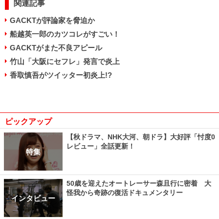
関連記事
GACKTが評論家を脅迫か
船越英一郎のカツコレがすごい！
GACKTがまた不良アピール
竹山「大阪にセフレ」発言で炎上
香取慎吾がツイッター初炎上!?
ピックアップ
【秋ドラマ、NHK大河、朝ドラ】大好評「忖度0
レビュー」全話更新！
特集
50歳を迎えたオートレーサー森且行に密着 大
怪我から奇跡の復活ドキュメンタリー
インタビュー