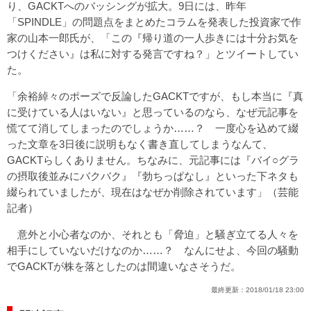
り、GACKTへのバッシングが拡大。9日には、昨年
「SPINDLE」の問題点をまとめたコラムを発表した投資家で作
家の山本一郎氏が、「この『帰り道の一人歩きには十分お気を
つけください』は私に対する発言ですね？」とツイートしてい
た。
「余裕綽々のポーズで反論したGACKTですが、もし本当に『真
に受けている人はいない』と思っているのなら、なぜ元記事を
慌てて消してしまったのでしょうか……？ 一度心を込めて綴
った文章を3日後に説明もなく書き直してしまうなんて、
GACKTらしくありません。ちなみに、元記事には『バイ○グラ
の摂取後並みにバクバク』『勃ちっぱなし』といった下ネタも
綴られていましたが、現在はなぜか削除されています」（芸能
記者）
意外と小心者なのか、それとも「脅迫」と騒ぎ立てる人々を
相手にしていないだけなのか……？ なんにせよ、今回の騒動
でGACKTが株を落としたのは間違いなさそうだ。
最終更新：
2018/01/18 23:00