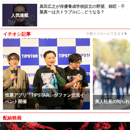
真田広之が俳優養成学校設立の野望、師匠・千
葉真一は大トラブルに…どうなる？
人気連載
イチオシ記事
※横スクロールできます▶
投票アプリ「TIPSTAR」がファン交流イ
ベント開催
美人社長の知られ
配給映画