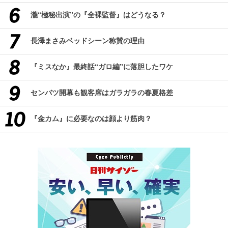
瀧“極秘出演”の『全裸監督』はどうなる？
長澤まさみベッドシーン称賛の理由
『ミスなか』最終話“ガロ編”に落胆したワケ
センバツ開幕も観客席はガラガラの春夏格差
『金カム』に必要なのは顔より筋肉？