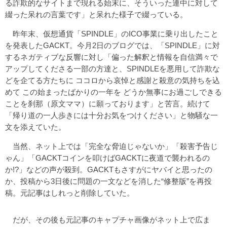
る詐欺的なサイトまで現れる始末に、そういった連中に対して
綴った呆れの言葉です」と呆れた様子で綴っている。
昨年末、仮想通貨「SPINDLE」のICO事業に乗り出したこと
を発表したGACKT。今月2日のブログでは、「SPINDLE」に対
するネガティブな反響に対し「偏った解釈と情報を自信満々で
アップしてくださる一部の方達と、SPINDLEを悪用して詐欺な
どを企てる方たちに ココロから哀悼と感謝と殺意の気持ちを込
めて この始まったばかりの一年を どうか無事にお過ごしできる
ことを刹那（原文ママ）に願っております」と苦言。続けて
「帰り道の一人歩きには十分お気をつけください」と物騒な一
文を添えていた。
当然、ネット上では「完全な脅迫じゃないか」「殺害予告じ
ゃん」「GACKTコインを叩けばGACKTに夜道で襲われるの
か!?」などの声が殺到。GACKTもさすがにヤバイと思ったの
か、投稿から3日後に問題の一文などを消した“修整版”を再投
稿。元記事はしれっと削除していた。
だが、その後も元記事のキャプチャ画像がネット上で広ま