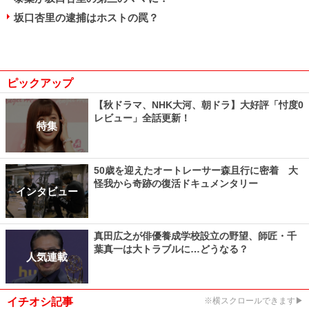
坂口杏里の逮捕はホストの罠？
ピックアップ
【秋ドラマ、NHK大河、朝ドラ】大好評「忖度0
レビュー」全話更新！
特集
50歳を迎えたオートレーサー森且行に密着 大
怪我から奇跡の復活ドキュメンタリー
インタビュー
真田広之が俳優養成学校設立の野望、師匠・千
葉真一は大トラブルに…どうなる？
人気連載
イチオシ記事
※横スクロールできます▶