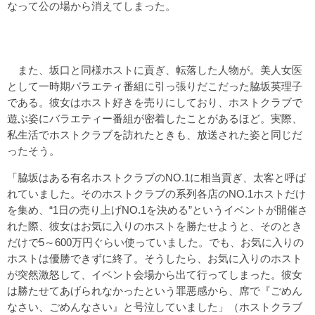
なって公の場から消えてしまった。
また、坂口と同様ホストに貢ぎ、転落した人物が。美人女医
として一時期バラエティ番組に引っ張りだこだった脇坂英理子
である。彼女はホスト好きを売りにしており、ホストクラブで
遊ぶ姿にバラエティー番組が密着したことがあるほど。実際、
私生活でホストクラブを訪れたときも、放送された姿と同じだ
ったそう。
「脇坂はある有名ホストクラブのNO.1に相当貢ぎ、太客と呼ば
れていました。そのホストクラブの系列各店のNO.1ホストだけ
を集め、“1日の売り上げNO.1を決める”というイベントが開催さ
れた際、彼女はお気に入りのホストを勝たせようと、そのとき
だけで5～600万円ぐらい使っていました。でも、お気に入りの
ホストは優勝できずに終了。そうしたら、お気に入りのホスト
が突然激怒して、イベント会場から出て行ってしまった。彼女
は勝たせてあげられなかったという罪悪感から、席で『ごめん
なさい、ごめんなさい』と号泣していました」（ホストクラブ