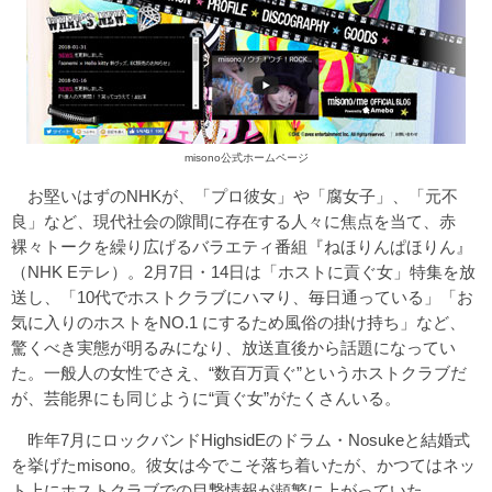
misono公式ホームページ
お堅いはずのNHKが、「プロ彼女」や「腐女子」、「元不
良」など、現代社会の隙間に存在する人々に焦点を当て、赤
裸々トークを繰り広げるバラエティ番組『ねほりんぱほりん』
（NHK Eテレ）。2月7日・14日は「ホストに貢ぐ女」特集を放
送し、「10代でホストクラブにハマり、毎日通っている」「お
気に入りのホストをNO.1 にするため風俗の掛け持ち」など、
驚くべき実態が明るみになり、放送直後から話題になってい
た。一般人の女性でさえ、“数百万貢ぐ”というホストクラブだ
が、芸能界にも同じように“貢ぐ女”がたくさんいる。
昨年7月にロックバンドHighsidEのドラム・Nosukeと結婚式
を挙げたmisono。彼女は今でこそ落ち着いたが、かつてはネッ
ト上にホストクラブでの目撃情報が頻繁に上がっていた。