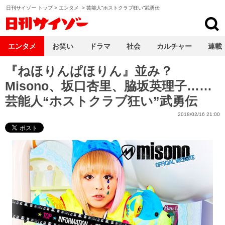
日刊サイゾー トップ
>
エンタメ
>
芸能人“ホストクラブ狂い”武勇伝
日刊サイゾー
エンタメ
お笑い
ドラマ
社会
カルチャー
連載
『ねほりんぱほりん』並み？
Misono、坂口杏里、脇坂英理子……
芸能人“ホストクラブ狂い”武勇伝
2018/02/16 21:00