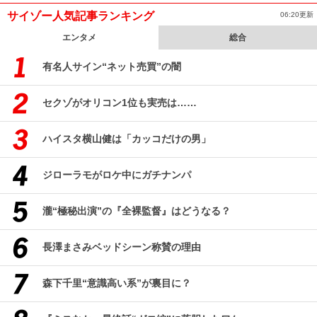
サイゾー人気記事ランキング
06:20更新
エンタメ
総合
有名人サイン“ネット売買”の闇
セクゾがオリコン1位も実売は……
ハイスタ横山健は「カッコだけの男」
ジローラモがロケ中にガチナンパ
瀧“極秘出演”の『全裸監督』はどうなる？
長澤まさみベッドシーン称賛の理由
森下千里“意識高い系”が裏目に？