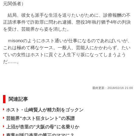
元関係者）
結局、彼女も派手な生活を送りたいがために、診療報酬の不
正請求事件で詐欺罪に問われ逮捕。懲役3年執行猶予4年の判決
を受け、芸能界から姿を消した。
ｍisonoのようにホスト通いが仕事になるのであればいいが、
これは極めて稀なケース。一般人、芸能人にかかわらず、たい
ていの女性はホストに貢ぐと人生下り坂になってしまうよう
だ……。
最終更新：
2018/02/16 21:00
関連記事
ホスト・山崎賢人が精力剤をゴックン
芸能界“ホスト狂タレント”の系譜
上沼が杏里の“大阪の母”に名乗りか
泰葉が坂口杏里の第三のママに？