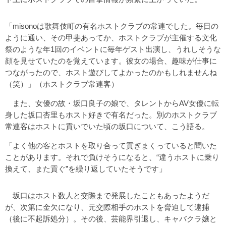
「misonoは歌舞伎町の有名ホストクラブの常連でした。毎日の
ように通い、その甲斐あってか、ホストクラブが主催する文化
祭のような年1回のイベントに毎年ゲスト出演し、うれしそうな
顔を見せていたのを覚えています。彼女の場合、趣味が仕事に
つながったので、ホスト遊びしてよかったのかもしれませんね
（笑）」（ホストクラブ常連客）
また、女優の故・坂口良子の娘で、タレントからAV女優に転
身した坂口杏里もホスト好きで有名だった。別のホストクラブ
常連客はホストに貢いでいた頃の坂口について、こう語る。
「よく他の客とホストを取り合って貢ぎまくっていると聞いた
ことがあります。それで負けそうになると、“違うホストに乗り
換えて、また貢ぐ”を繰り返していたそうです」
坂口はホスト数人と交際まで発展したこともあったようだ
が、次第に金欠になり、元交際相手のホストを脅迫して逮捕
（後に不起訴処分）。その後、芸能界引退し、キャバクラ嬢と