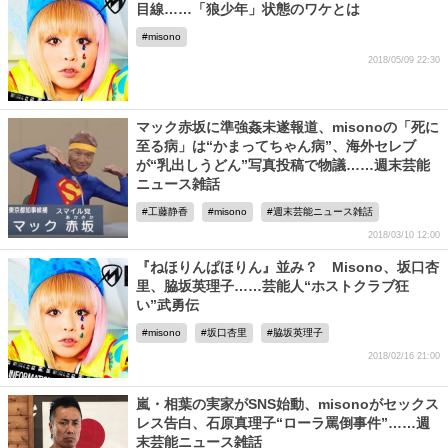
目線……「狼少年」状態のワケとは
misono
2018/05/09 22:30
マック赤坂に準強姦未遂報道、misonoの「死に
至る病」は“かまってちゃん病”、海外セレブ
が“乳出しうどん”写真投稿で物議……週末芸能
ニュース雑話
工藤静香
misono
週末芸能ニュース雑話
2018/03/10 12:00
『ねほりんぱほりん』並み？ Misono、坂口杏
里、脇坂英理子……芸能人“ホストクラブ狂
い”武勇伝
misono
坂口杏里
脇坂英理子
2018/02/16 21:00
嵐・相葉の実家がSNS始動、misonoがセックス
レス告白、石原真理子“ローラ罵倒事件”……週
末芸能ニュース雑話