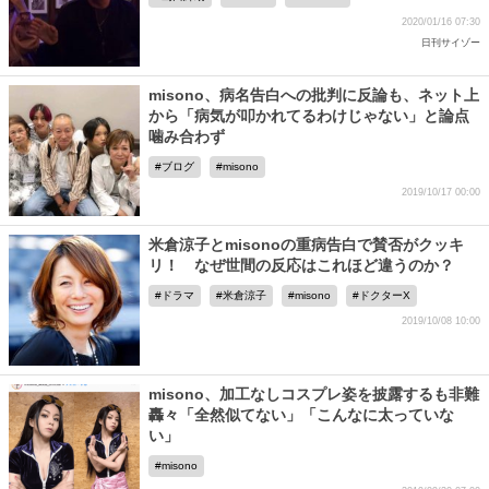
2020/01/16 07:30
日刊サイゾー
misono、病名告白への批判に反論も、ネット上
から「病気が叩かれてるわけじゃない」と論点
噛み合わず
ブログ
misono
2019/10/17 00:00
米倉涼子とmisonoの重病告白で賛否がクッキ
リ！ なぜ世間の反応はこれほど違うのか？
ドラマ
米倉涼子
misono
ドクターX
2019/10/08 10:00
misono、加工なしコスプレ姿を披露するも非難
轟々「全然似てない」「こんなに太っていな
い」
misono