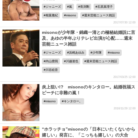
ジャニーズ
嵐
長渕剛
石原真理子
相葉雅紀
misono
週末芸能ニュース雑話
2017/07/30 12:00
misonoが少年隊・錦織一清との極秘結婚説に言
及、あゆの半年ぶりテレビ出演が心配……週末
芸能ニュース雑話
ジャニーズ
浜崎あゆみ
少年隊
misono
内山麿我
川越達也
週末芸能ニュース雑話
川谷絵音
2017/03/25 12:00
炎上狙い!? misonoのキンタロー。結婚祝福ス
ピーチに非難の嵐！
misono
キンタロー。
2016/11/29 12:00
“ホラッチョ”misonoの「日本にいたくないから
嬉しい」発言に、「こっちも嬉しい」の大合