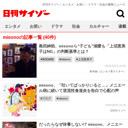
日刊サイゾー｜エンタメ・お笑い・ドラマ・社会の最新ニュース
日刊サイゾー
エンタメ
お笑い
ドラマ
社会
カルチャー
連載
misonoの記事一覧 (40件)
島田紳助、misonoら“子ども”溺愛も「上沼恵美
子はNG」の判断基準とは？
島田紳助
misono
上沼恵美子
2022/10/15 20:00
鈴木紬（エンタメ系ライター）
misono、「吐いてばっかりいると…」メニエー
ル病に続いて逆流性食道炎を告白で心配の声
ブログ
misono
2020/08/05 22:30
日刊サイゾー
だったらなぜ休養しない!? misono、メニエー