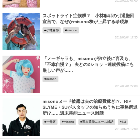
2019/09/20 07:00
スポットライト症候群？ 小林麻耶の引退撤回
宣言で、なぜかmisono株が上昇する珍現象
小林麻耶
misono
2019/06/04 17:55
「ノーギャラも」misonoが独立後に言及も、
「不幸自慢？」 夫との2ショット連続投稿にも
厳しい声が……
misono
2019/03/04 22:00
misonoヌード披露は夫の治療費稼ぎ!?、RIP
SLYME・SUがスタッフの知らぬうちに事務所退
所!?……週末芸能ニュース雑話
一青窈
misono
週末芸能ニュース雑話
SU
2019/01/26 12:00