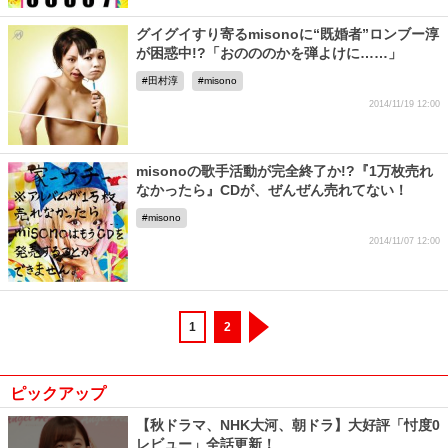
グイグイすり寄るmisonoに“既婚者”ロンブー淳
が困惑中!?「おのののかを弾よけに……」
田村淳
misono
2014/11/19 12:00
misonoの歌手活動が完全終了か!?『1万枚売れ
なかったら』CDが、ぜんぜん売れてない！
misono
2014/11/07 12:00
1
2
ピックアップ
【秋ドラマ、NHK大河、朝ドラ】大好評「忖度0
レビュー」全話更新！