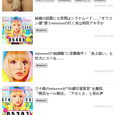
2016/01/27 20:00
結婚の話題にも世間はシラケムード……“オワコ
ン感”漂うmisonoの行く末は和田アキ子か
misono
2015/10/04 10:00
misonoの“結婚観”に非難集中！「炎上狙い」も
壮大にスベる……
misono
2015/09/09 16:00
三十路のmisonoが“30歳引退宣言”を撤回、
「閉店セール商法」「アホくさ」と呆れ声
misono
2015/03/04 19:30