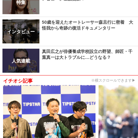
特集
50歳を迎えたオートレーサー森且行に密着 大
怪我から奇跡の復活ドキュメンタリー
インタビュー
真田広之が俳優養成学校設立の野望、師匠・千
葉真一は大トラブルに…どうなる？
人気連載
イチオシ記事
※横スクロールできます▶