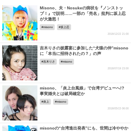
Misono、夫・Nosukeの病状を『ノンストッ
プ！』で説明……一部の「売名」批判に坂上忍
が大激怒！
misono
坂上忍
2018/12/22 21:00
吉木りさの披露宴に参加した“犬猿の仲”misono
に「本当に招待されたの？」の声
吉木りさ
misono
2018/07/19 23:00
misono、「炎上台風娘」で台湾デビューへ!?
事実婚夫とは破局確定か
炎上
misono
2018/05/15 06:00
misonoの“台湾進出発表”にも、世間は冷ややか