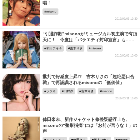
唱！
misono
2016/06/03 19:30
“引退詐欺”misonoがミュージカル初主演で有頂
天に！ 今度は「バラエティ封印宣言」も……
和田アキ子
吉木りさ
misono
2016/05/02 10:00
批判で好感度上昇!? 吉木りさの「超絶悪口合
戦」で再認識されるmisonoの「低価値」
ラジオ
田村淳
吉木りさ
misono
2016/03/11 16:00
倖田來未、新作ジャケット修整疑惑浮上も、
misonoの“整形指摘”には「お前が言うな！」の
声
エイベックス
倖田來未
橋本マナミ
misono