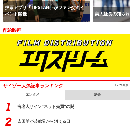
投票アプリ「TIPSTAR」がファン交流イ
ベント開催
美人社長の知られ
配給映画
サイゾー人気記事ランキング
19:20更新
エンタメ
総合
有名人サイン“ネット売買”の闇
吉田羊が芸能界から消える日