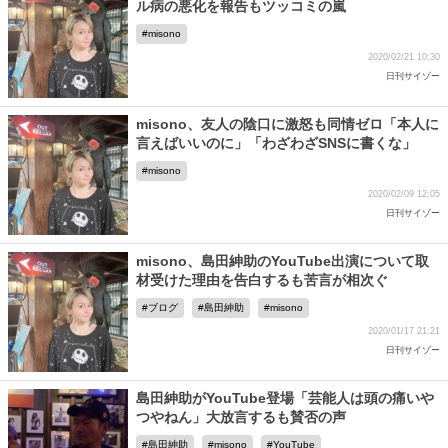
ル病の悪化を報告もツッコミの嵐
misono
2020/02/21 10:30
日刊サイゾー
misono、友人の陰口に激怒も同情ゼロ「本人に
言えばいいのに」「わざわざSNSに書くな」
misono
2020/02/09 12:05
日刊サイゾー
misono、島田紳助のYouTube出演について取
材受けた理由を告白するも苦言が相次ぐ
ブログ
島田紳助
misono
2020/01/17 21:21
日刊サイゾー
島田紳助がYouTube登場「芸能人は頭の痛いや
つやねん」大放言するも賛否の声
島田紳助
misono
YouTube