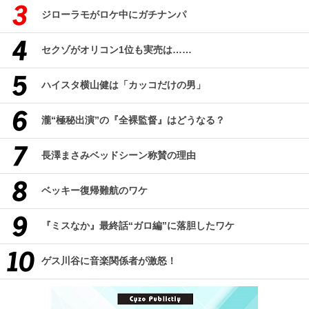
ジローラモがロケ中にガチナンパ
セクゾがオリコン1位も実売は……
ハイスタ横山健は「カッコだけの男」
瀧“極秘出演”の『全裸監督』はどうなる？
長澤まさみベッドシーン称賛の理由
ベッキー復帰難航のワケ
『ミスなか』最終話“ガロ編”に落胆したワケ
ゲス川谷に音楽関係者が激怒！