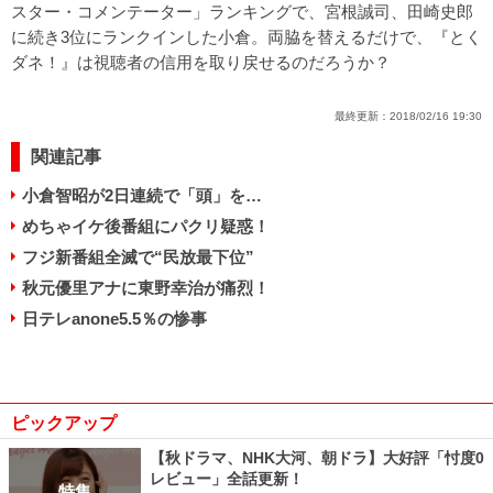
スター・コメンテーター」ランキングで、宮根誠司、田崎史郎
に続き3位にランクインした小倉。両脇を替えるだけで、『とく
ダネ！』は視聴者の信用を取り戻せるのだろうか？
最終更新：
2018/02/16 19:30
関連記事
小倉智昭が2日連続で「頭」を…
めちゃイケ後番組にパクリ疑惑！
フジ新番組全滅で“民放最下位”
秋元優里アナに東野幸治が痛烈！
日テレanone5.5％の惨事
ピックアップ
【秋ドラマ、NHK大河、朝ドラ】大好評「忖度0
レビュー」全話更新！
特集