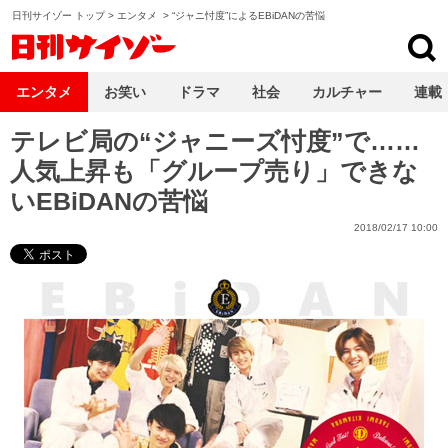
日刊サイゾー トップ
>
エンタメ
>
“ジャニ忖度”によるEBiDANの苦悩
日刊サイゾー
エンタメ
お笑い
ドラマ
社会
カルチャー
連載
テレビ局の“ジャニーズ忖度”で……
人気上昇も「グループ売り」できな
いEBiDANの苦悩
2018/02/17 10:00