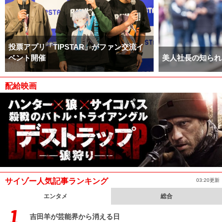
投票アプリ「TIPSTAR」がファン交流イ
ベント開催
美人社長の知られ
配給映画
サイゾー人気記事ランキング
03:20更新
エンタメ
総合
吉田羊が芸能界から消える日