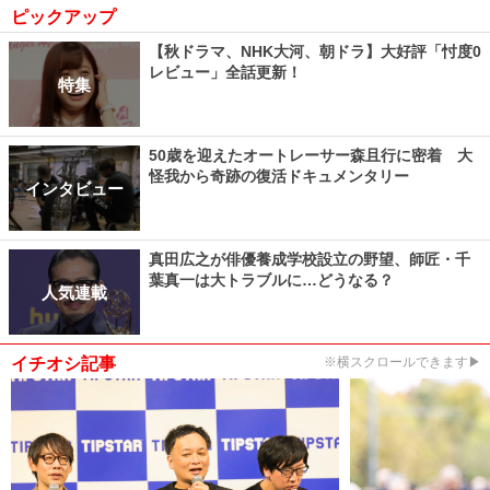
ピックアップ
【秋ドラマ、NHK大河、朝ドラ】大好評「忖度0
レビュー」全話更新！
特集
50歳を迎えたオートレーサー森且行に密着 大
怪我から奇跡の復活ドキュメンタリー
インタビュー
真田広之が俳優養成学校設立の野望、師匠・千
葉真一は大トラブルに…どうなる？
人気連載
イチオシ記事
※横スクロールできます▶