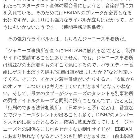
わたってスターダスト全体の屋台骨にしようと、音楽部門に力
を入れている。そのためにはEBiDANのブレークが必要となる
わけですが、あまりにも強力なライバルが立ちはだかって、ど
うにもいかないようです」（芸能事務所関係者）
その強力なライバルとは、もちろんジャニーズ事務所だ。
「ジャニーズ事務所が直々に“EBiDANに触れるな”などと、制作
サイドに要請することはありません。でも、ジャニーズ事務所
は横並びの出演者をものすごく気にするので、バラエティー番
組にゲスト出演する際も“先週は誰が出ましたか？”などと聞い
てくる。そこで、イケメン若手俳優がいたりすると、“次回から
のオファーについては考えさせていただきます”となりかねな
い。そして、最大のタブーがジャニーズのタレントを別事務所
の男性アイドルグループと同列に扱うことなんです。たとえば
『行列のできる法律相談所』（日本テレビ系）などは、番宣な
どでジャニーズタレントが出ることも多く、DISH//のメンバー
を大々的に扱ったとなると、確実に波風が立ってしまう。ジャ
ニーズとの関係をこじれさせたくない制作サイドが、EBiDAN
にあまり触れなくなるというのも理解できますね」（前出関係