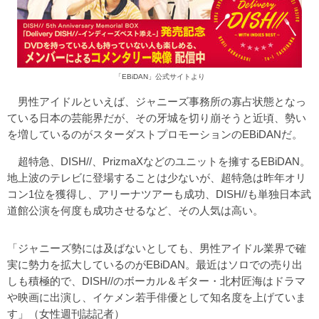
「EBiDAN」公式サイトより
男性アイドルといえば、ジャニーズ事務所の寡占状態となっ
ている日本の芸能界だが、その牙城を切り崩そうと近頃、勢い
を増しているのがスターダストプロモーションのEBiDANだ。
超特急、DISH//、PrizmaXなどのユニットを擁するEBiDAN。
地上波のテレビに登場することは少ないが、超特急は昨年オリ
コン1位を獲得し、アリーナツアーも成功、DISH//も単独日本武
道館公演を何度も成功させるなど、その人気は高い。
「ジャニーズ勢には及ばないとしても、男性アイドル業界で確
実に勢力を拡大しているのがEBiDAN。最近はソロでの売り出
しも積極的で、DISH//のボーカル＆ギター・北村匠海はドラマ
や映画に出演し、イケメン若手俳優として知名度を上げていま
す」（女性週刊誌記者）