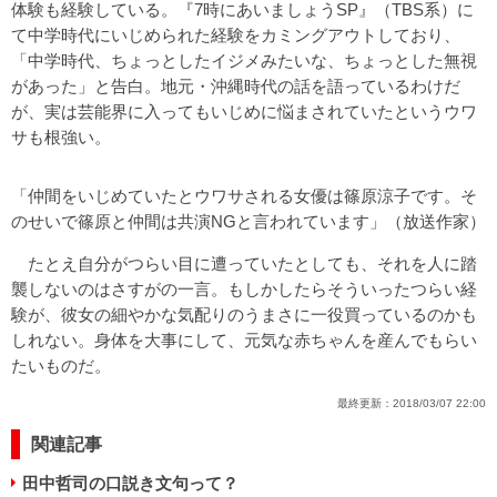
体験も経験している。『7時にあいましょうSP』（TBS系）に
て中学時代にいじめられた経験をカミングアウトしており、
「中学時代、ちょっとしたイジメみたいな、ちょっとした無視
があった」と告白。地元・沖縄時代の話を語っているわけだ
が、実は芸能界に入ってもいじめに悩まされていたというウワ
サも根強い。
「仲間をいじめていたとウワサされる女優は篠原涼子です。そ
のせいで篠原と仲間は共演NGと言われています」（放送作家）
たとえ自分がつらい目に遭っていたとしても、それを人に踏
襲しないのはさすがの一言。もしかしたらそういったつらい経
験が、彼女の細やかな気配りのうまさに一役買っているのかも
しれない。身体を大事にして、元気な赤ちゃんを産んでもらい
たいものだ。
最終更新：
2018/03/07 22:00
関連記事
田中哲司の口説き文句って？