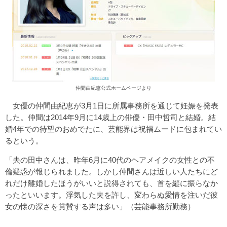
仲間由紀恵公式ホームページより
女優の仲間由紀恵が3月1日に所属事務所を通じて妊娠を発表
した。仲間は2014年9月に14歳上の俳優・田中哲司と結婚。結
婚4年での待望のおめでたに、芸能界は祝福ムードに包まれてい
るという。
「夫の田中さんは、昨年6月に40代のヘアメイクの女性との不
倫疑惑が報じられました。しかし仲間さんは近しい人たちにど
れだけ離婚したほうがいいと説得されても、首を縦に振らなか
ったといいます。浮気した夫を許し、変わらぬ愛情を注いだ彼
女の懐の深さを賞賛する声は多い」（芸能事務所勤務）