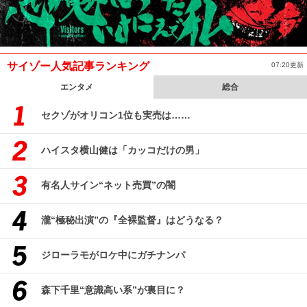
サイゾー人気記事ランキング
07:20更新
エンタメ
総合
セクゾがオリコン1位も実売は……
ハイスタ横山健は「カッコだけの男」
有名人サイン“ネット売買”の闇
瀧“極秘出演”の『全裸監督』はどうなる？
ジローラモがロケ中にガチナンパ
森下千里“意識高い系”が裏目に？