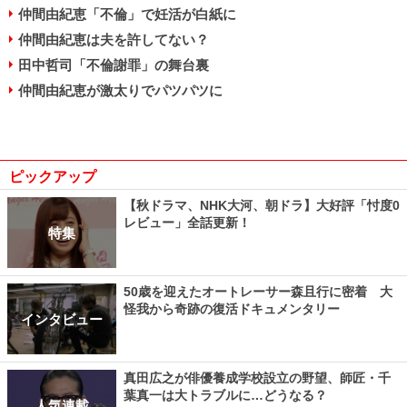
仲間由紀恵「不倫」で妊活が白紙に
仲間由紀恵は夫を許してない？
田中哲司「不倫謝罪」の舞台裏
仲間由紀恵が激太りでパツパツに
ピックアップ
【秋ドラマ、NHK大河、朝ドラ】大好評「忖度0
レビュー」全話更新！
特集
50歳を迎えたオートレーサー森且行に密着 大
怪我から奇跡の復活ドキュメンタリー
インタビュー
真田広之が俳優養成学校設立の野望、師匠・千
葉真一は大トラブルに…どうなる？
人気連載