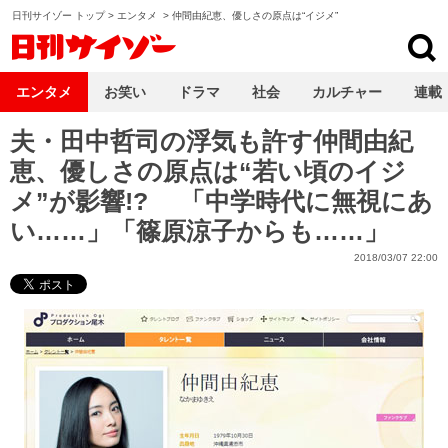
日刊サイゾー トップ
>
エンタメ
>
仲間由紀恵、優しさの原点は“イジメ”
日刊サイゾー
エンタメ
お笑い
ドラマ
社会
カルチャー
連載
夫・田中哲司の浮気も許す仲間由紀
恵、優しさの原点は“若い頃のイジ
メ”が影響!? 「中学時代に無視にあ
い……」「篠原涼子からも……」
2018/03/07 22:00