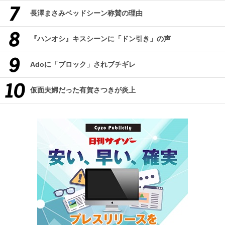
長澤まさみベッドシーン称賛の理由
『ハンオシ』キスシーンに「ドン引き」の声
Adoに「ブロック」されブチギレ
仮面夫婦だった有賀さつきが炎上