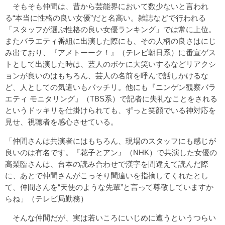
そもそも仲間は、昔から芸能界において数少ないと言われ
る“本当に性格の良い女優”だと名高い。雑誌などで行われる
「スタッフが選ぶ性格の良い女優ランキング」では常に上位。
またバラエティ番組に出演した際にも、その人柄の良さはにじ
み出ており、『アメトーーク！』（テレビ朝日系）に番宣ゲス
トとして出演した時は、芸人のボケに大笑いするなどリアクシ
ョンが良いのはもちろん、芸人の名前を呼んで話しかけるな
ど、人としての気遣いもバッチリ。他にも『ニンゲン観察バラ
エティ モニタリング』（TBS系）で記者に失礼なことをされる
というドッキリを仕掛けられても、ずっと笑顔でいる神対応を
見せ、視聴者を感心させている。
「仲間さんは共演者にはもちろん、現場のスタッフにも感じが
良いのは有名です。『花子とアン』（NHK）で共演した女優の
高梨臨さんは、台本の読み合わせで漢字を間違えて読んだ際
に、あとで仲間さんがこっそり間違いを指摘してくれたとし
て、仲間さんを“天使のような先輩”と言って尊敬していますか
らね」（テレビ局勤務）
そんな仲間だが、実は若いころにいじめに遭うというつらい