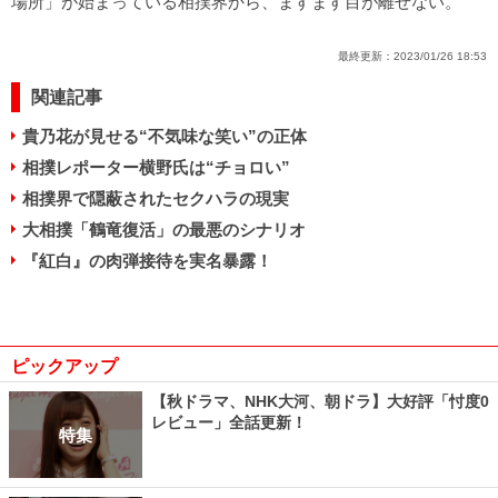
場所」が始まっている相撲界から、ますます目が離せない。
最終更新：
2023/01/26 18:53
関連記事
貴乃花が見せる“不気味な笑い”の正体
相撲レポーター横野氏は“チョロい”
相撲界で隠蔽されたセクハラの現実
大相撲「鶴竜復活」の最悪のシナリオ
『紅白』の肉弾接待を実名暴露！
ピックアップ
【秋ドラマ、NHK大河、朝ドラ】大好評「忖度0
レビュー」全話更新！
特集