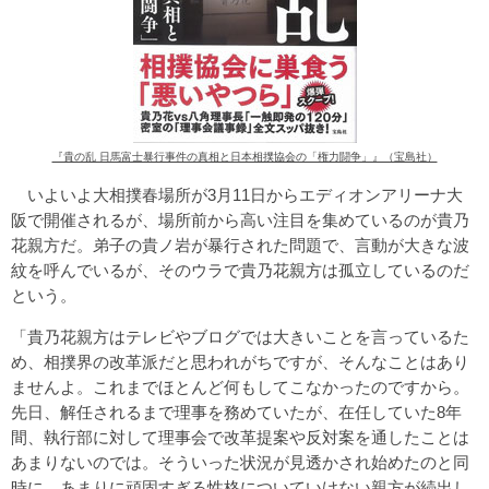
『貴の乱 日馬富士暴行事件の真相と日本相撲協会の「権力闘争」』（宝島社）
いよいよ大相撲春場所が3月11日からエディオンアリーナ大
阪で開催されるが、場所前から高い注目を集めているのが貴乃
花親方だ。弟子の貴ノ岩が暴行された問題で、言動が大きな波
紋を呼んでいるが、そのウラで貴乃花親方は孤立しているのだ
という。
「貴乃花親方はテレビやブログでは大きいことを言っているた
め、相撲界の改革派だと思われがちですが、そんなことはあり
ませんよ。これまでほとんど何もしてこなかったのですから。
先日、解任されるまで理事を務めていたが、在任していた8年
間、執行部に対して理事会で改革提案や反対案を通したことは
あまりないのでは。そういった状況が見透かされ始めたのと同
時に、あまりに頑固すぎる性格についていけない親方が続出し