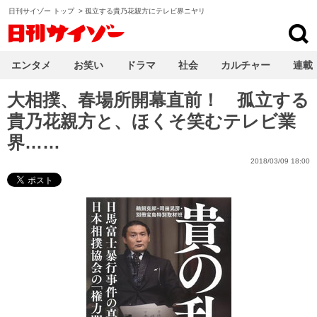
日刊サイゾー トップ
>
孤立する貴乃花親方にテレビ界ニヤリ
日刊サイゾー
エンタメ
お笑い
ドラマ
社会
カルチャー
連載
大相撲、春場所開幕直前！ 孤立する
貴乃花親方と、ほくそ笑むテレビ業
界……
2018/03/09 18:00