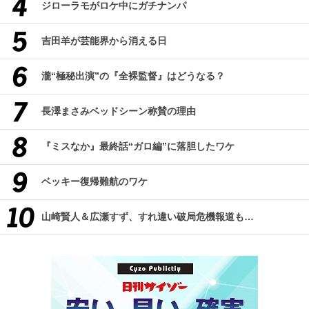
ジローラモがロケ中にガチナンパ
吉田羊が芸能界から消える日
瀧“極秘出演”の『全裸監督』はどうなる？
長澤まさみベッドシーン称賛の理由
『ミスなか』最終話“ガロ編”に落胆したワケ
ベッキー復帰難航のワケ
山崎賢人＆広瀬すず、すれ違い破局危機報道も…