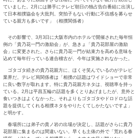
ていました。2月には勝手にテレビ朝日の独占告白番組に出演し
て日本相撲協会を大批判。突拍子もない行動に不信感を募らせ
ている親方も多いです」（相撲関係者）
その影響で、3月3日に大阪市内のホテルで開催された毎年恒
例の「貴乃花一門の激励会」が、急きょ「貴乃花部屋の激励
会」に変更された。さらに貴乃花一門が結束力を高める意味を
込めて毎年行っている連合稽古が、今年は実施されなかった。
ゴタゴタ続きの貴乃花親方に、ほくそ笑んでいるのがテレビ
業界だ。テレビ局関係者は「相撲の話題はワイドショーで非常
に良い数字が取れます。特に貴乃花親方ネタは、視聴率を持っ
ている。2月は平昌五輪の話題を多くとりあげましたが、意外と
食いつきはよくなかった。それよりもゴタゴタやドロドロな話
題を提供してくれる相撲ネタをやりたくてしかたないですよ」
と明かす。
春場所には弟子の貴ノ岩の出場が決定し、話題がさらに貴乃
花部屋に集まるのは間違いない。早くも土俵の外で「荒れる春