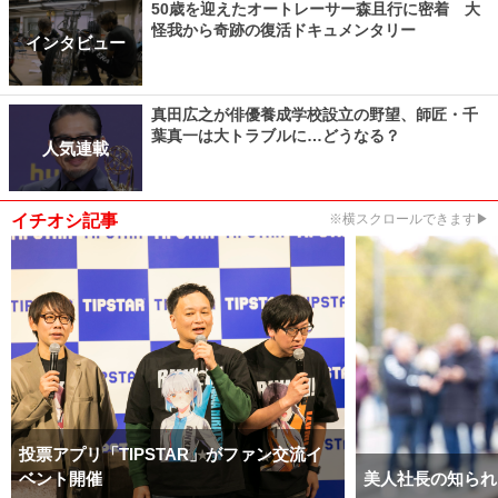
50歳を迎えたオートレーサー森且行に密着 大
怪我から奇跡の復活ドキュメンタリー
インタビュー
真田広之が俳優養成学校設立の野望、師匠・千
葉真一は大トラブルに…どうなる？
人気連載
イチオシ記事
※横スクロールできます▶
投票アプリ「TIPSTAR」がファン交流イ
ベント開催
美人社長の知られ