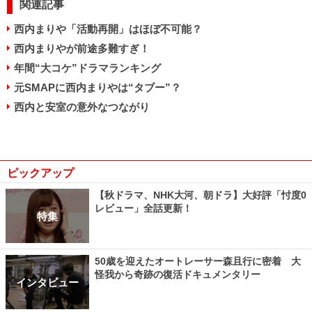
関連記事
西内まりや「活動再開」はほぼ不可能？
西内まりやが前途多難すぎ！
年間“大コケ”ドラマランキング
元SMAPに西内まりやは“タブー”？
西内と安室の意外なつながり
ピックアップ
【秋ドラマ、NHK大河、朝ドラ】大好評「忖度0
レビュー」全話更新！
特集
50歳を迎えたオートレーサー森且行に密着 大
怪我から奇跡の復活ドキュメンタリー
インタビュー