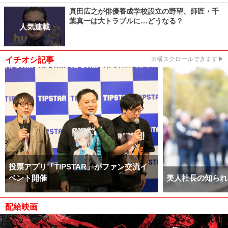
真田広之が俳優養成学校設立の野望、師匠・千
葉真一は大トラブルに…どうなる？
人気連載
イチオシ記事
※横スクロールできます▶
投票アプリ「TIPSTAR」がファン交流イ
ベント開催
美人社長の知られ
配給映画