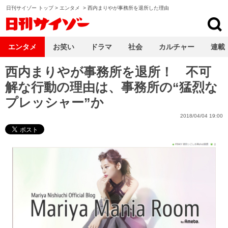
日刊サイゾー トップ
>
エンタメ
>
西内まりやが事務所を退所した理由
日刊サイゾー
エンタメ
お笑い
ドラマ
社会
カルチャー
連載
西内まりやが事務所を退所！ 不可
解な行動の理由は、事務所の“猛烈な
プレッシャー”か
2018/04/04 19:00