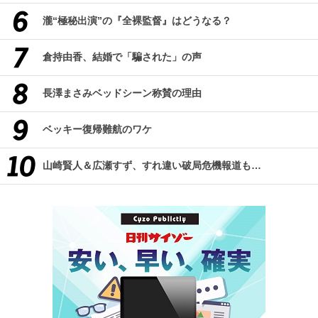
瀧“極秘出演”の『全裸監督』はどうなる？
倉持由香、結婚で「騙された」の声
長澤まさみベッドシーン称賛の理由
ベッキー復帰難航のワケ
山崎賢人＆広瀬すず、すれ違い破局危機報道も…