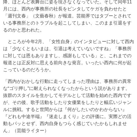
降、ほとんど表舞台に姿を現さなくなっていた。そして同年11
月には、西内が事務所の社長をビンタしてケガを負わせたと
「週刊文春」（文藝春秋）が報道。芸能界ではタブーとされて
いる事務所とのトラブルを起こしてしまい、このまま引退をす
るのかと思われた。
ところが今年2月、「女性自身」のインタビューに対して西内
は「少なくともいまは、引退は考えていないですね」「事務所
に対しては恩もありますし、感謝もしている」と、これまでの
報道とは正反対に思える前向きな発言。いったい西内に何が起
こっているのだろうか。
「西内がおかしな行動に走ってしまった理由は、事務所の異常
な“ゴリ押し”に耐えられなくなったからという説があります。
抜群のスタイルを生かしてモデルとして活動を始めた西内です
が、その後、歌手活動をしたり女優業をしたりと幅広いジャン
ルに挑戦。すると世間からは『何がしたいのかわからない』
『どれも中途半端』『迷走しまくり』との評価に。実際どの活
動もパッとせず、西内自身もつらく感じていたかもしれませ
ん」（芸能ライター）