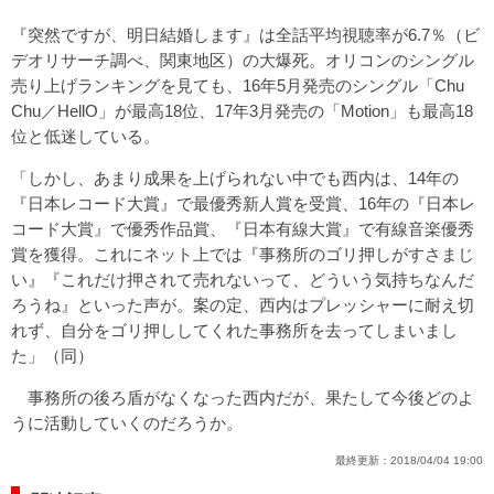
『突然ですが、明日結婚します』は全話平均視聴率が6.7％（ビ
デオリサーチ調べ、関東地区）の大爆死。オリコンのシングル
売り上げランキングを見ても、16年5月発売のシングル「Chu
Chu／HellO」が最高18位、17年3月発売の「Motion」も最高18
位と低迷している。
「しかし、あまり成果を上げられない中でも西内は、14年の
『日本レコード大賞』で最優秀新人賞を受賞、16年の『日本レ
コード大賞』で優秀作品賞、『日本有線大賞』で有線音楽優秀
賞を獲得。これにネット上では『事務所のゴリ押しがすさまじ
い』『これだけ押されて売れないって、どういう気持ちなんだ
ろうね』といった声が。案の定、西内はプレッシャーに耐え切
れず、自分をゴリ押ししてくれた事務所を去ってしまいまし
た」（同）
事務所の後ろ盾がなくなった西内だが、果たして今後どのよ
うに活動していくのだろうか。
最終更新：
2018/04/04 19:00