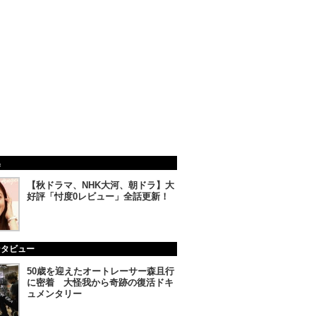
集
【秋ドラマ、NHK大河、朝ドラ】大
好評「忖度0レビュー」全話更新！
ンタビュー
50歳を迎えたオートレーサー森且行
に密着 大怪我から奇跡の復活ドキ
ュメンタリー