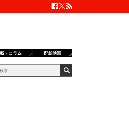
載・コラム
配給映画