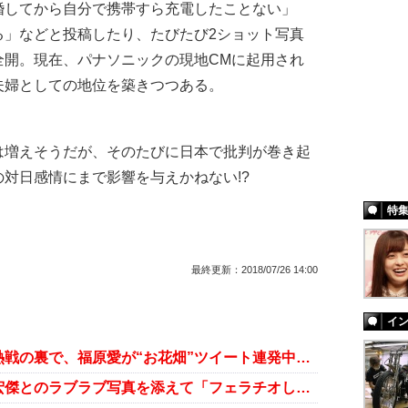
婚してから自分で携帯すら充電したことない」
る」などと投稿したり、たびたび2ショット写真
全開。現在、パナソニックの現地CMに起用され
夫婦としての地位を築きつつある。
増えそうだが、そのたびに日本で批判が巻き起
対日感情にまで影響を与えかねない!?
特
最終更新：
2018/07/26 14:00
イ
日本代表大躍進！ 『世界卓球』熱戦の裏で、福原愛が“お花畑”ツイート連発中……
福原愛が衝撃ツイート！ 夫・江宏傑とのラブラブ写真を添えて「フェラチオします」!?