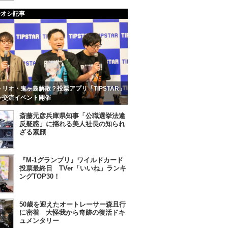
チオシ記事
リオ・鬼ヶ島解散？投票アプリ「TIPSTAR」
ン交流イベント開催
斎藤元彦兵庫県知事「公職選挙法違
反疑惑」に揺れる美人社長の知られ
ざる素顔
『M-1グランプリ』ワイルドカード
投票最終日 TVer「いいね」ランキ
ングTOP30！
50歳を迎えたオートレーサー森且行
に密着 大怪我から奇跡の復活ドキ
ュメンタリー