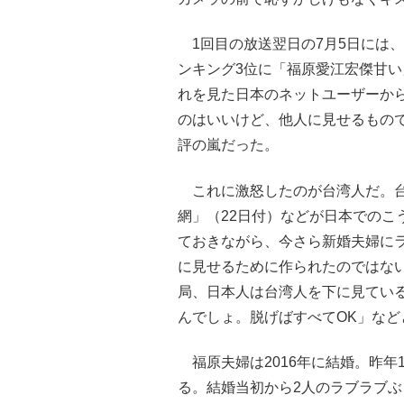
1回目の放送翌日の7月5日には
ンキング3位に「福原愛江宏傑甘
れを見た日本のネットユーザーか
のはいいけど、他人に見せるもの
評の嵐だった。
これに激怒したのが台湾人だ。台湾
網」（22日付）などが日本でのこ
ておきながら、今さら新婚夫婦に
に見せるために作られたのではな
局、日本人は台湾人を下に見てい
んでしょ。脱げばすべてOK」な
福原夫婦は2016年に結婚。昨年
る。結婚当初から2人のラブラブ