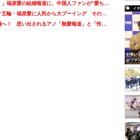
「台湾政府に圧力をかけて止めろ！」福原愛の結婚報道に、中国人ファンが“愛ちゃんロス”！
イ
「もう中国に帰ってくるな！」リオ五輪・福原愛に人民から大ブーイング その意外な理由とは？
卓球・福原愛選手が台湾選手と結婚へ！ 思い出されるアノ「熱愛報道」と「性欲強い」説
お笑いト
がファ