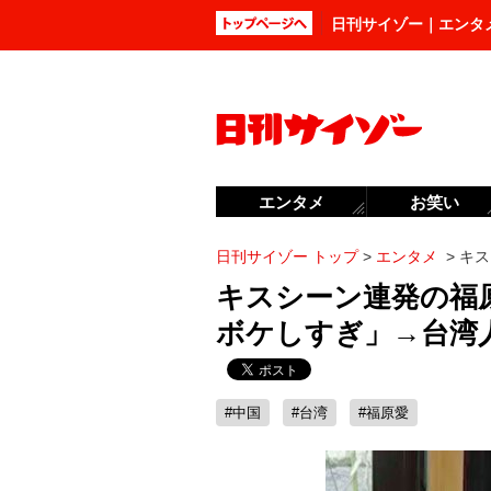
日刊サイゾー｜エンタ
エンタメ
お笑い
日刊サイゾー トップ
>
エンタメ
>
キス
キスシーン連発の福
ボケしすぎ」→台湾
#中国
#台湾
#福原愛