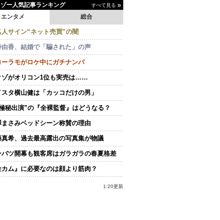
イゾー人気記事ランキング
すべて見る
エンタメ
総合
名人サイン“ネット売買”の闇
持由香、結婚で「騙された」の声
ローラモがロケ中にガチナンパ
クゾがオリコン1位も実売は……
イスタ横山健は「カッコだけの男」
“極秘出演”の『全裸監督』はどうなる？
澤まさみベッドシーン称賛の理由
藤真希、過去最高露出の写真集が物議
ンバツ開幕も観客席はガラガラの春夏格差
金カム』に必要なのは顔より筋肉？
1:20更新