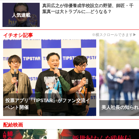
真田広之が俳優養成学校設立の野望、師匠・千
葉真一は大トラブルに…どうなる？
人気連載
イチオシ記事
※横スクロールできます▶
投票アプリ「TIPSTAR」がファン交流イ
ベント開催
美人社長の知られ
配給映画