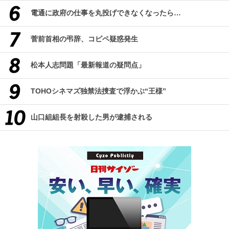
電通に政府の仕事を丸投げできなくなったら…
菅前首相の弔辞、コピペ疑惑発生
松本人志問題「最新報道の疑問点」
TOHOシネマズ独禁法捜査で浮かぶ“王様”
山口組組長を射殺した男が逮捕される