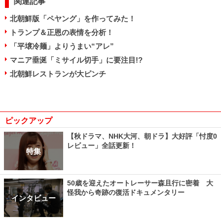
関連記事
北朝鮮版「ペヤング」を作ってみた！
トランプ＆正恩の表情を分析！
「平壌冷麺」よりうまい“アレ”
マニア垂涎「ミサイル切手」に要注目!?
北朝鮮レストランが大ピンチ
ピックアップ
【秋ドラマ、NHK大河、朝ドラ】大好評「忖度0
レビュー」全話更新！
特集
50歳を迎えたオートレーサー森且行に密着 大
怪我から奇跡の復活ドキュメンタリー
インタビュー