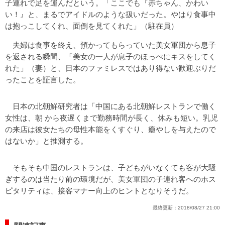
子連れで足を運んだという。「ここでも『赤ちゃん、かわい
い！』と、まるでアイドルのような扱いだった。やはり食事中
は抱っこしてくれ、面倒を見てくれた」（駐在員）
夫婦は食事を終え、預かってもらっていた美女軍団から息子
を返される瞬間、「美女の一人が息子のほっぺにキスをしてく
れた」（妻）と、日本のファミレスではあり得ない歓迎ぶりだ
ったことを証言した。
日本の北朝鮮研究者は「中国にある北朝鮮レストランで働く
女性は、朝 から夜遅くまで勤務時間が長く、休みも短い。乳児
の来店は彼女たちの母性本能をくすぐり、癒やしを与えたので
はないか」と推測する。
そもそも中国のレストランは、子どもがいなくても客が大騒
ぎするのは当たり前の環境だが、美女軍団の子連れ客へのホス
ピタリティは、接客マナー向上のヒントとなりそうだ。
最終更新：
2018/08/27 21:00