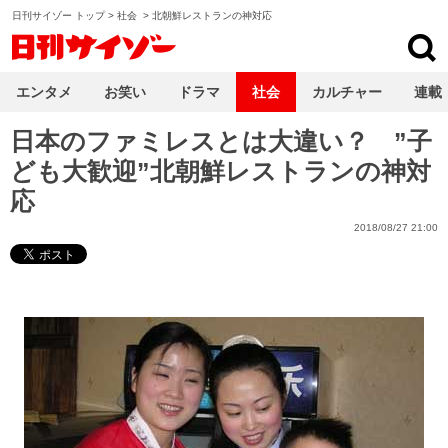
日刊サイゾー トップ
>
社会
>
北朝鮮レストランの神対応
日刊サイゾー
エンタメ
お笑い
ドラマ
社会
カルチャー
連載
日本のファミレスとは大違い？ ”子
ども大歓迎”北朝鮮レストランの神対
応
2018/08/27 21:00