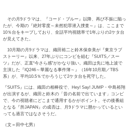
その月9ドラマは、『コード・ブルー』以降、再び不振に陥っ
たが、今期の『絶対零度～未然犯罪潜入捜査～』は、ここまで
10％台をキープしており、全話平均視聴率で1年ぶりの2ケタ台
が見えてきた。
10月期の月9ドラマは、織田裕二と鈴木保奈美が『東京ラブ
ストーリー』以来、27年ぶりにコンビを組む『SUITS／スー
ツ』だが、正直“今さら感”がかなり強い。織田は先に地上波で
主演した『IQ246～華麗なる事件簿～』（16年10月期／TBS
系）が、平均10.5％でかろうじて2ケタ台を死守した。
『SUITS』には、織田の相棒役で、Hey! Say! JUMP・中島裕翔
が出演するが、織田と鈴木の「昔の名前で出ています」コンビ
で、今の視聴者にどこまで通用するかがポイント。その後番組
となる『所JAPAN』の成否は、月9ドラマに懸かっているとい
っても過言ではなさそうだ。
（文＝田中七男）