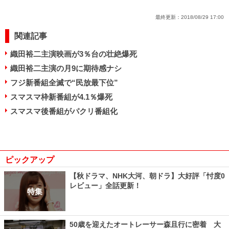
最終更新：
2018/08/29 17:00
関連記事
織田裕二主演映画が3％台の壮絶爆死
織田裕二主演の月9に期待感ナシ
フジ新番組全滅で“民放最下位”
スマスマ枠新番組が4.1％爆死
スマスマ後番組がパクリ番組化
ピックアップ
【秋ドラマ、NHK大河、朝ドラ】大好評「忖度0
レビュー」全話更新！
特集
50歳を迎えたオートレーサー森且行に密着 大