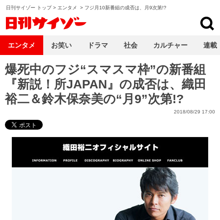
日刊サイゾー トップ
>
エンタメ
>
フジ月10新番組の成否は、月9次第!?
日刊サイゾー
エンタメ
お笑い
ドラマ
社会
カルチャー
連載
爆死中のフジ“スマスマ枠”の新番組
『新説！所JAPAN』の成否は、織田
裕二＆鈴木保奈美の“月9”次第!?
2018/08/29 17:00