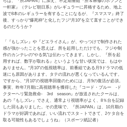
らは、『所JAPAN』に加え、不定期番組『所＆林修のポツンと
一軒家』（テレビ朝日系）がレギュラーに昇格するため、地上
波で8本のレギュラーを有することになるが、『スマスマ』終了
後、すっかり“爆死枠”と化したフジ“月10”を立て直すことができ
るのだろうか？
「『もしズレ』や『どエライさん』が、やっつけで制作された
感が強かったことを思えば、所を起用しただけでも、フジや制
作のカンテレの“やる気”は伝わってきます。しかし、『所を起
用すれば、数字が取れる』というような甘い状況では、もはや
ありません。“月10”の低視聴率は、前番組である月9ドラマの低
迷にも原因があります。タテの流れが悪くなっているんです。
ですから、“月10”の視聴率回復のためには、月9の復活が必須。
事実、昨年7月期に高視聴率を獲得した『コード・ブルー -ド
クターヘリ緊急救命- 3rd season』が放送されたクールは、
あの『もしズレ』でさえ、通常より視聴率がよく、8％台を記録
した回もありました。その意味で、『所JAPAN』は、10月期の
ドラマが好調であれば、いい流れでスタ－トできて、2ケタ台を
取る可能性もあるでしょうね」（スポーツ紙記者）