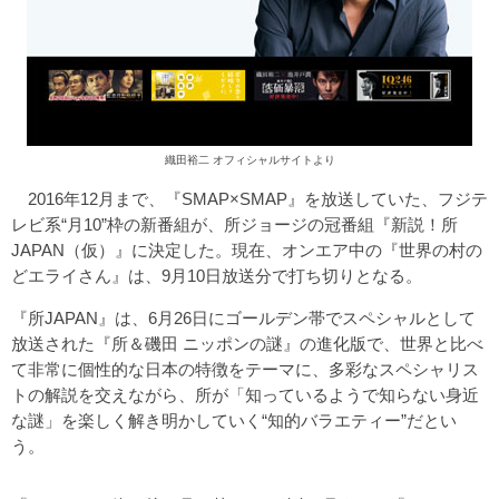
織田裕二 オフィシャルサイトより
2016年12月まで、『SMAP×SMAP』を放送していた、フジテ
レビ系“月10”枠の新番組が、所ジョージの冠番組『新説！所
JAPAN（仮）』に決定した。現在、オンエア中の『世界の村の
どエライさん』は、9月10日放送分で打ち切りとなる。
『所JAPAN』は、6月26日にゴールデン帯でスペシャルとして
放送された『所＆磯田 ニッポンの謎』の進化版で、世界と比べ
て非常に個性的な日本の特徴をテーマに、多彩なスペシャリス
トの解説を交えながら、所が「知っているようで知らない身近
な謎」を楽しく解き明かしていく“知的バラエティー”だとい
う。