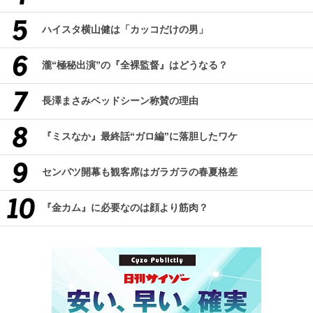
ハイスタ横山健は「カッコだけの男」
瀧“極秘出演”の『全裸監督』はどうなる？
長澤まさみベッドシーン称賛の理由
『ミスなか』最終話“ガロ編”に落胆したワケ
センバツ開幕も観客席はガラガラの春夏格差
『金カム』に必要なのは顔より筋肉？