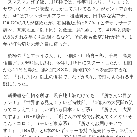
『スマスマ』終了後、月10枠では、昨年1月より、『ちょっと
ザワつくイメージ調査 もしかしてズレてる？』がオンエアされ
た。MCはフットボールアワー・後藤輝元、田中みな実アナ、
DAIGOの3人が務めたが、初回視聴率は6.7％（ビデオリサーチ
調べ、関東地区／以下同）と低迷。第3回にして、4.8％と禁断
の5％割れを早くも記録するなど、その後も低空飛行が続き、1
年で打ち切りの憂き目に遭った。
後枠の『どエライさん』は、俳優・山崎育三郎、千鳥、高見
侑里アナがMC起用され、今年1月15日にスタートしたが、初回
から4.1％と爆死。第2回で3.3％、第5回で2.1％を記録するな
ど、『もしズレ』以上の惨状で、わずか8カ月で打ち切られる事
態になった。
新番組を仕切る所は、現在地上波だけでも、『所さんの目が
テン！』『世界まる見え！テレビ特捜部』『1億人の大質問!?笑
ってコラえて！』（いずれも日本テレビ系）、『所さん！大変
ですよ』（NHK総合）、『所さんの学校では教えてくれないそ
こんトコロ！』（テレビ東京系）、『所さんお届けモノで
す！』（TBS系）と6本のレギュラーを持つ超売れっ子。10月か