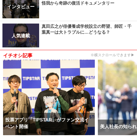
怪我から奇跡の復活ドキュメンタリー
インタビュー
真田広之が俳優養成学校設立の野望、師匠・千
葉真一は大トラブルに…どうなる？
人気連載
イチオシ記事
※横スクロールできます▶
投票アプリ「TIPSTAR」がファン交流イ
ベント開催
美人社長の知られ