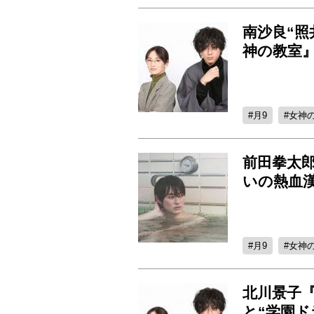
南沙良“照
神の教室
月9
女神
前田拳太
いの熱血漢
月9
女神
北川景子
と“学園