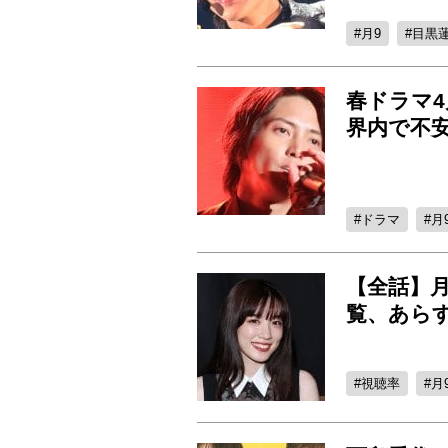
月9
目黒
春ドラマ
界内で不
ドラマ
月
【全話】
覧、あら
視聴率
月