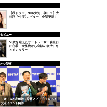
集
【秋ドラマ、NHK大河、朝ドラ】大
好評「忖度0レビュー」全話更新！
ンタビュー
50歳を迎えたオートレーサー森且行
に密着 大怪我から奇跡の復活ドキ
ュメンタリー
チオシ記事
リオ・鬼ヶ島解散？投票アプリ「TIPSTAR」
ン交流イベント開催