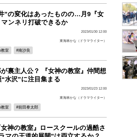
井”の変化はあったものの…月9『女
』マンネリ打破できるか
2023/01/30 12:00
東海林かな（ドラマライター）
の教室
南沙良
郎が裏主人公？ 『女神の教室』仲間想
“水沢”に注目集まる
2023/01/23 12:00
東海林かな（ドラマライター）
の教室
前田拳太郎
『女神の教室』ロースクールの過酷さ
ドラマの王道的展開”は両立するか？