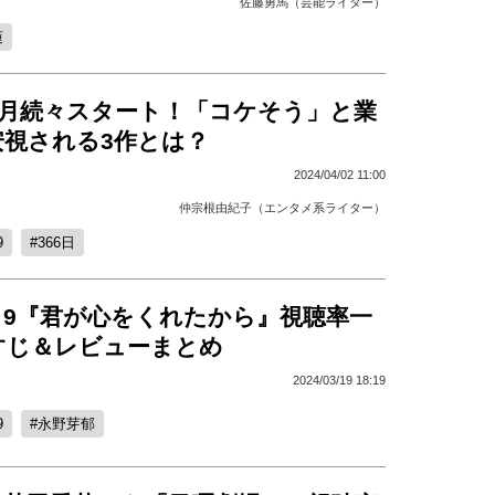
佐藤勇馬（芸能ライター）
蓮
4月続々スタート！「コケそう」と業
安視される3作とは？
2024/04/02 11:00
仲宗根由紀子（エンタメ系ライター）
9
366日
月9『君が心をくれたから』視聴率一
すじ＆レビューまとめ
2024/03/19 18:19
9
永野芽郁