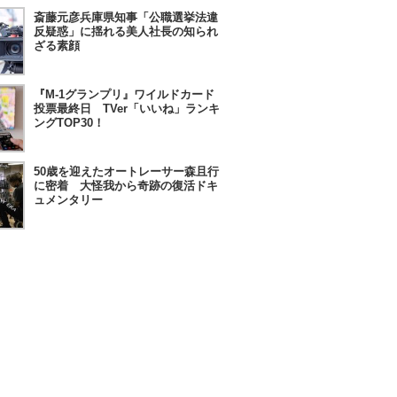
斎藤元彦兵庫県知事「公職選挙法違
反疑惑」に揺れる美人社長の知られ
ざる素顔
『M-1グランプリ』ワイルドカード
投票最終日 TVer「いいね」ランキ
ングTOP30！
50歳を迎えたオートレーサー森且行
に密着 大怪我から奇跡の復活ドキ
ュメンタリー