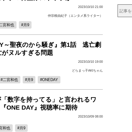
2023/10/10 21:00
仲宗根由紀子（エンタメ系ライター）
二宮和也
月9
DAY～聖夜のから騒ぎ』第1話 逃亡劇
亡がヌルすぎる問題
2023/10/10 19:00
どらまっ子AKIちゃん
二宮和也
月9
ONEDAY
が「数字を持ってる」と言われるワ
9『ONE DAY』視聴率に期待
2023/10/09 08:00
宮和也
月9