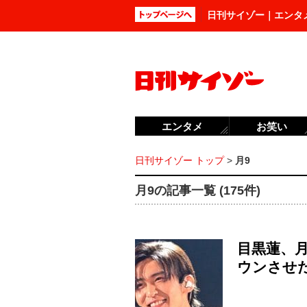
日刊サイゾー｜エンタ
エンタメ
お笑い
日刊サイゾー トップ
>
月9
月9の記事一覧 (175件)
目黒蓮、月
ウンさせ