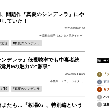
朗、問題作『真夏のシンデレラ』にや
申していた！
2023/09/28 08:00
仲宗根由紀子（エンタメ系ライター）
祥太朗
真夏のシンデレラ
シンデレラ』低視聴率でも中毒者続
サ
覚月9の魅力の“源泉”
2023/07/14 11:00
『
小林真一（フリーライター）
有
月9
真夏のシンデレラ
セ
ハ
癖またも…『教場0』、特別編という
源