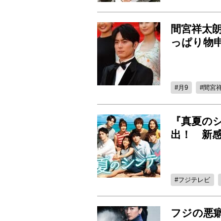
間宮祥太
っぱり物
月9
間宮
『真夏の
出！ 新感
フジテレビ
フジの悪