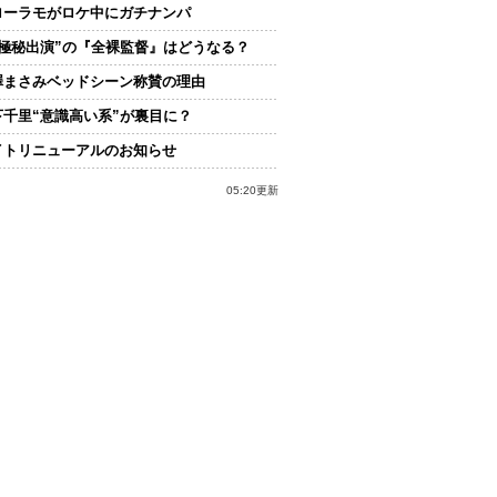
ローラモがロケ中にガチナンパ
“極秘出演”の『全裸監督』はどうなる？
澤まさみベッドシーン称賛の理由
下千里“意識高い系”が裏目に？
イトリニューアルのお知らせ
05:20更新