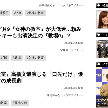
仲宗根由紀子（エンタメ系ライター）
特
川景子
月9
女神の教室
ビ月9『女神の教室』が大低迷…頼み
ッキーも出演決定の『教場0』？
イ
2023/02/13 13:00
宇原翼（ライター）
月9
教場
女神の教室
イ
教室』高橋文哉演じる「口先だけ」優
”の成長劇
2023/02/06 12:00
東海林かな（ドラマライター）
お笑いト
の教室
高橋文哉
がファ