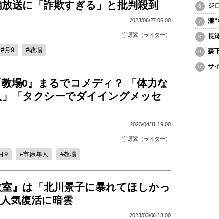
編放送に「詐欺すぎる」と批判殺到
ジ
2023/06/27 06:00
瀧
宇原翼（ライター）
長
月9
教場
森
サ
教場0』まるでコメディ？ 「体力な
人」「タクシーでダイイングメッセ
2023/04/11 19:00
宇原翼（ライター）
月9
市原隼人
教場
教室』は「北川景子に暴れてほしかっ
9人気復活に暗雲
2023/03/06 13:00