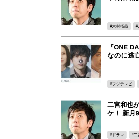
木村拓哉
『ONE 
なのに逃
フジテレビ
二宮和也
ケ！ 新月
ドラマ
二