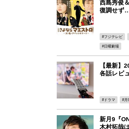
西島秀俊
復調せず
フジテレビ
日曜劇場
【最新】2
各話レビ
ドラマ
月
新月9『O
木村拓哉