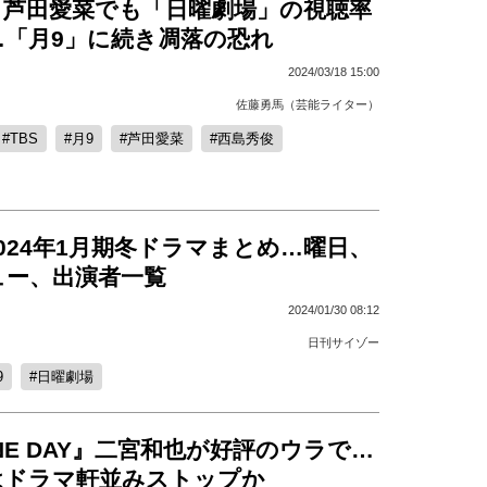
＆芦田愛菜でも「日曜劇場」の視聴率
…「月9」に続き凋落の恐れ
2024/03/18 15:00
佐藤勇馬（芸能ライター）
TBS
月9
芦田愛菜
西島秀俊
024年1月期冬ドラマまとめ…曜日、
ュー、出演者一覧
2024/01/30 08:12
日刊サイゾー
9
日曜劇場
NE DAY』二宮和也が好評のウラで…
はドラマ軒並みストップか