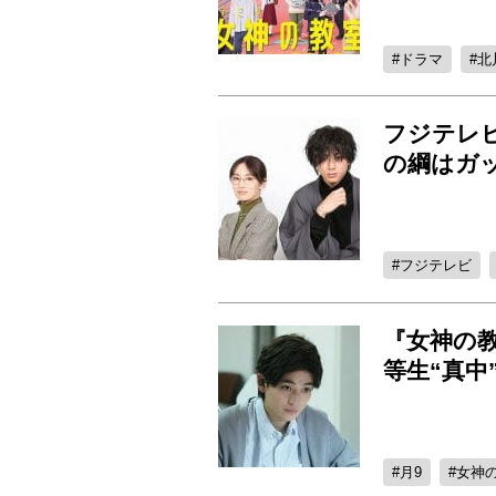
ドラマ
北
フジテレ
の綱はガ
フジテレビ
『女神の
等生“真中
月9
女神