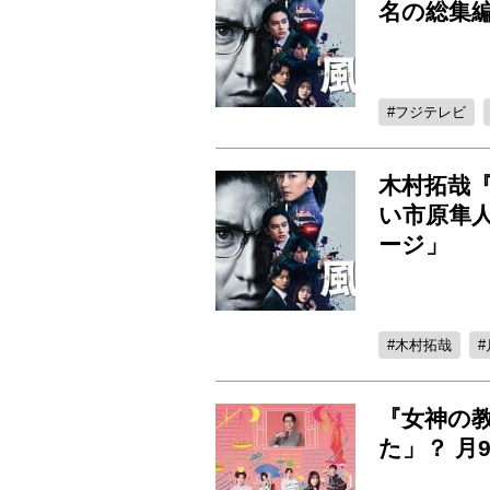
名の総集
フジテレビ
木村拓哉『
い市原隼
ージ」
木村拓哉
『女神の
た」？ 月