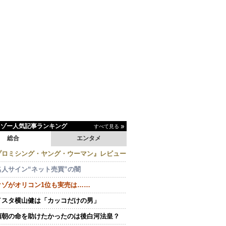
イゾー人気記事ランキング
すべて見る
総合
エンタメ
プロミシング・ヤング・ウーマン』レビュー
名人サイン“ネット売買”の闇
クゾがオリコン1位も実売は……
イスタ横山健は「カッコだけの男」
頼朝の命を助けたかったのは後白河法皇？