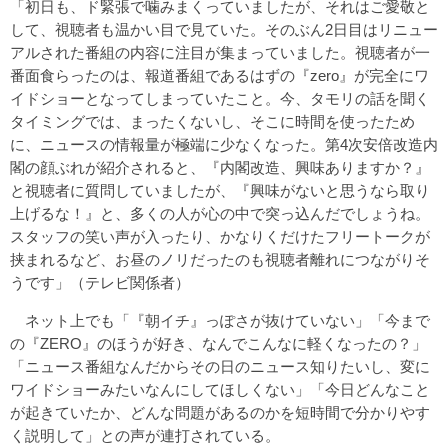
「初日も、ド緊張で噛みまくっていましたが、それはご愛敬と
して、視聴者も温かい目で見ていた。そのぶん2日目はリニュー
アルされた番組の内容に注目が集まっていました。視聴者が一
番面食らったのは、報道番組であるはずの『zero』が完全にワ
イドショーとなってしまっていたこと。今、タモリの話を聞く
タイミングでは、まったくないし、そこに時間を使ったため
に、ニュースの情報量が極端に少なくなった。第4次安倍改造内
閣の顔ぶれが紹介されると、『内閣改造、興味ありますか？』
と視聴者に質問していましたが、『興味がないと思うなら取り
上げるな！』と、多くの人が心の中で突っ込んだでしょうね。
スタッフの笑い声が入ったり、かなりくだけたフリートークが
挟まれるなど、お昼のノリだったのも視聴者離れにつながりそ
うです」（テレビ関係者）
ネット上でも「『朝イチ』っぽさが抜けていない」「今まで
の『ZERO』のほうが好き、なんでこんなに軽くなったの？」
「ニュース番組なんだからその日のニュース知りたいし、変に
ワイドショーみたいなんにしてほしくない」「今日どんなこと
が起きていたか、どんな問題があるのかを短時間で分かりやす
く説明して」との声が連打されている。