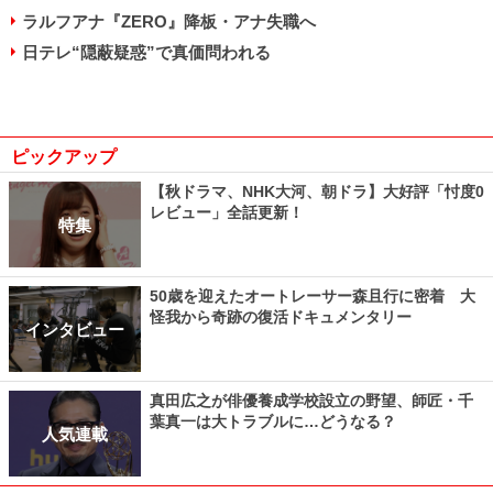
ラルフアナ『ZERO』降板・アナ失職へ
日テレ“隠蔽疑惑”で真価問われる
ピックアップ
【秋ドラマ、NHK大河、朝ドラ】大好評「忖度0
レビュー」全話更新！
特集
50歳を迎えたオートレーサー森且行に密着 大
怪我から奇跡の復活ドキュメンタリー
インタビュー
真田広之が俳優養成学校設立の野望、師匠・千
葉真一は大トラブルに…どうなる？
人気連載