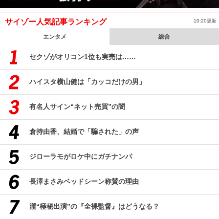
サイゾー人気記事ランキング
10:20更新
エンタメ
総合
セクゾがオリコン1位も実売は……
ハイスタ横山健は「カッコだけの男」
有名人サイン“ネット売買”の闇
倉持由香、結婚で「騙された」の声
ジローラモがロケ中にガチナンパ
長澤まさみベッドシーン称賛の理由
瀧“極秘出演”の『全裸監督』はどうなる？