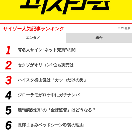
サイゾー人気記事ランキング
3:20更新
エンタメ
総合
有名人サイン“ネット売買”の闇
セクゾがオリコン1位も実売は……
ハイスタ横山健は「カッコだけの男」
ジローラモがロケ中にガチナンパ
瀧“極秘出演”の『全裸監督』はどうなる？
長澤まさみベッドシーン称賛の理由