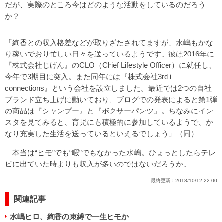
だが、実際のところ今はどのような活動をしているのだろう
か？
「絢香との収入格差などが取りざたされてますが、水嶋もかな
り稼いでおり忙しい日々を送っているようです。彼は2016年に
『株式会社じげん』のCLO（Chief Lifestyle Officer）に就任し、
今年で3期目に突入。また同年には『株式会社3rd i
connections』という会社を設立しました。最近では2つの自社
ブランド立ち上げに動いており、ブログでの発表によると第1弾
の商品は『シャンプー』と『ボクサーパンツ』。ちなみにイン
スタを見てみると、育児にも積極的に参加しているようで、か
なり充実した生活を送っているといえるでしょう」（同）
本当は“ヒモ”でも“暇”でもなかった水嶋。ひょっとしたらテレ
ビに出ていた時よりも収入が多いのではないだろうか。
最終更新：
2018/10/12 22:00
関連記事
水嶋ヒロ、絢香の束縛で一生ヒモか