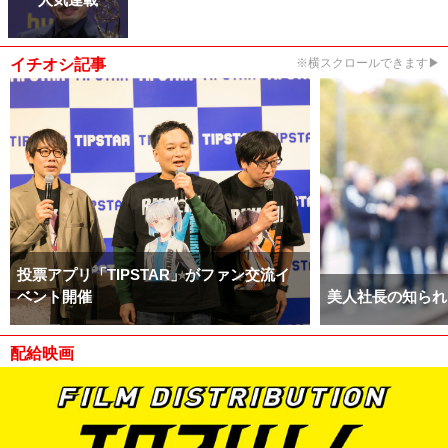
イチオシ記事
※横スクロールできます▶
投票アプリ「TIPSTAR」がファン交流イ
ベント開催
美人社長の知られ
配給映画