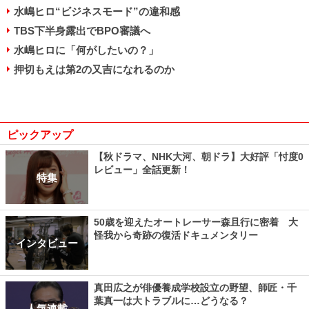
水嶋ヒロ“ビジネスモード”の違和感
TBS下半身露出でBPO審議へ
水嶋ヒロに「何がしたいの？」
押切もえは第2の又吉になれるのか
ピックアップ
【秋ドラマ、NHK大河、朝ドラ】大好評「忖度0
レビュー」全話更新！
特集
50歳を迎えたオートレーサー森且行に密着 大
怪我から奇跡の復活ドキュメンタリー
インタビュー
真田広之が俳優養成学校設立の野望、師匠・千
葉真一は大トラブルに…どうなる？
人気連載