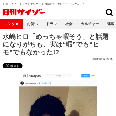
日刊サイゾー トップ
>
エンタメ
>
水嶋ヒロ、実は“ヒモ”じゃなかった
日刊サイゾー
エンタメ
お笑い
ドラマ
社会
カルチャー
連載
水嶋ヒロ「めっちゃ暇そう」と話題
になりがちも、実は“暇”でも“ヒ
モ”でもなかった!?
2018/10/12 22:00