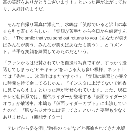
高の笑顔をありがとうございます！」といった声が上がってお
り、大好評のようだ。
そんな自撮り写真に添えて、水嶋は「笑顔でいると沢山の幸
せを引き寄せるらしい」「笑顔が苦手だから今日から練習すん
の」「The smile that you send out returns to you（あなたが笑え
ばみんなが笑う。みんなが笑えばあなたも笑う）」とコメン
ト。苦手な笑顔を練習してみたのだという。
「ファンからは絶賛されている自撮り写真ですが、すっかり浸
透してしまった“ヒモキャラ”をいじる人も多い模様。ネット上
では『先生…… 次回作はまだですか？』『笑顔の練習とか完全
に時間を持て余してるじゃん』『インスタに上げてないで絢香
に見てもらえよ』といった声が寄せられています。また、現在
テレビ朝日系では、歴代ライダーが登場する『仮面ライダージ
オウ』が放送中。水嶋も『仮面ライダーカブト』に出演してい
たので、『暇ならジオウに出演してよ』といった要望も少なく
ありません」（芸能ライター）
テレビから姿を消し“絢香のヒモ”などと揶揄されてきた水嶋