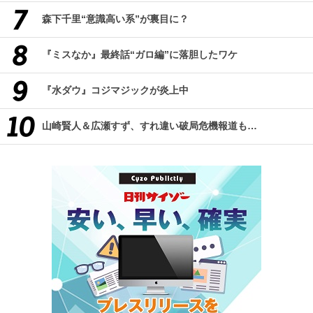
森下千里“意識高い系”が裏目に？
『ミスなか』最終話“ガロ編”に落胆したワケ
『水ダウ』コジマジックが炎上中
山崎賢人＆広瀬すず、すれ違い破局危機報道も…