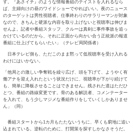
す。『あさイチ』のような情報番組のテイストを入れるなら
ば、主婦向けの昼のワイドショーでやればいい。夜のニュース
のターゲットは男性視聴者。仕事終わりのサラリーマンが対象
なので、きちんと硬派な内容を取り上げないと視聴率は伸びま
せんよ。記者や番組スタッフ、クルーは真剣に事件事故を追っ
かけているのだから、それに正面から向かい合う正統派の報道
番組に仕上げてもらいたい」（テレビ局関係者）
日本テレビ側も、ただこのまま黙って低視聴率を受け入れる
わけにはいかない。
「他局との激しい争奪戦を繰り広げ、頭を下げて、ようやく有
働アナを迎え入れたという状況だけに、視聴率が下がり続けて
も、簡単に降板させることはできません。残された道はただひ
とつ、番組の路線変更です。骨のある解説者、コメンテーター
を入れて、もう少しマジメな番組作りをしていくしかありませ
ん」（同）
番組スタートから1カ月もたたないうちに、早くも窮地に追い
込まれている。逆転のために、打開策を探すしかなさそうだ。