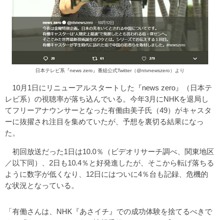
日本テレビ系『news zero』番組公式Twitter（@ntvnewszero）より
10月1日にリニューアルスタートした『news zero』（日本テ
レビ系）の視聴率が落ち込んでいる。今年3月にNHKを退局し
てフリーアナウンサーとなった有働由美子氏（49）がキャスタ
ーに抜擢され注目を集めていたが、予想を裏切る結果になっ
た。
初回放送だった1日は10.0％（ビデオリサーチ調べ、関東地区
／以下同）、2日も10.4％と好発進したが、そこから転げ落ちる
ように数字が低くなり、12日にはついに4％台も記録、危機的
な状況となっている。
「有働さんは、NHK『あさイチ』での成功体験を捨てるべきで