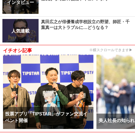
インタビュー
真田広之が俳優養成学校設立の野望、師匠・千
葉真一は大トラブルに…どうなる？
人気連載
イチオシ記事
※横スクロールできます▶
投票アプリ「TIPSTAR」がファン交流イ
ベント開催
美人社長の知られ