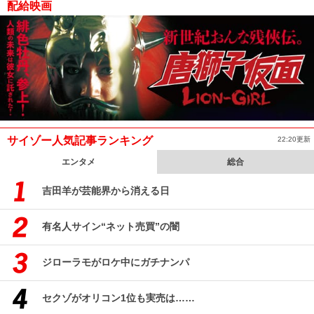
配給映画
サイゾー人気記事ランキング
22:20更新
エンタメ
総合
吉田羊が芸能界から消える日
有名人サイン“ネット売買”の闇
ジローラモがロケ中にガチナンパ
セクゾがオリコン1位も実売は……