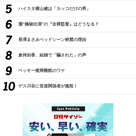
ハイスタ横山健は「カッコだけの男」
瀧“極秘出演”の『全裸監督』はどうなる？
長澤まさみベッドシーン称賛の理由
倉持由香、結婚で「騙された」の声
ベッキー復帰難航のワケ
ゲス川谷に音楽関係者が激怒！