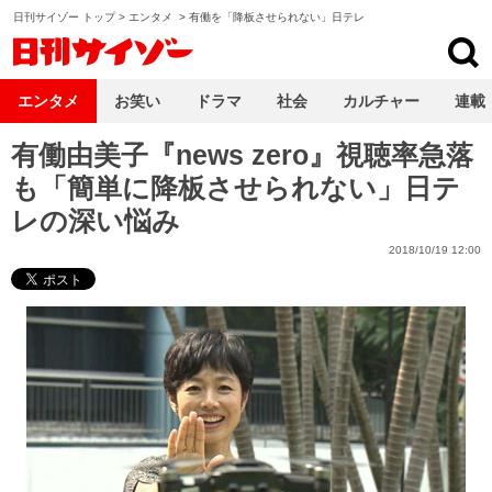
日刊サイゾー トップ
>
エンタメ
>
有働を「降板させられない」日テレ
日刊サイゾー
エンタメ
お笑い
ドラマ
社会
カルチャー
連載
有働由美子『news zero』視聴率急落
も「簡単に降板させられない」日テ
レの深い悩み
2018/10/19 12:00