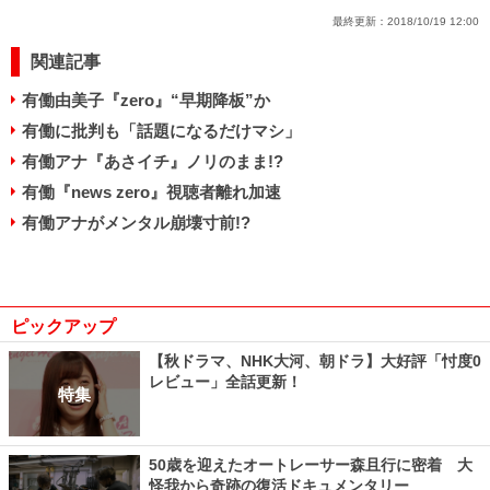
最終更新：
2018/10/19 12:00
関連記事
有働由美子『zero』“早期降板”か
有働に批判も「話題になるだけマシ」
有働アナ『あさイチ』ノリのまま!?
有働『news zero』視聴者離れ加速
有働アナがメンタル崩壊寸前!?
ピックアップ
【秋ドラマ、NHK大河、朝ドラ】大好評「忖度0
レビュー」全話更新！
特集
50歳を迎えたオートレーサー森且行に密着 大
怪我から奇跡の復活ドキュメンタリー