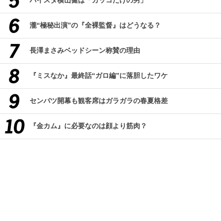
ハイスタ横山健は「カッコだけの男」
瀧“極秘出演”の『全裸監督』はどうなる？
長澤まさみベッドシーン称賛の理由
『ミスなか』最終話“ガロ編”に落胆したワケ
センバツ開幕も観客席はガラガラの春夏格差
『金カム』に必要なのは顔より筋肉？