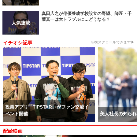
真田広之が俳優養成学校設立の野望、師匠・千
葉真一は大トラブルに…どうなる？
人気連載
イチオシ記事
※横スクロールできます▶
投票アプリ「TIPSTAR」がファン交流イ
ベント開催
美人社長の知られ
配給映画