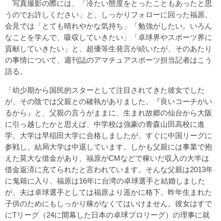
写真撮影の際には、「冷たい態度をとったこともあったと思
うのでお許しください」と、しっかりフォローに回った福原。
会見では「とても晴れやかな気持ち」「勉強がしたい。いろん
なことを学んで、吸収していきたい」「卓球界やスポーツ界に
貢献していきたい」と、超優等生発言が続いたが、そのあたり
の事情について、週刊誌のアマチュアスポーツ担当記者はこう
語る。
「幼少期から国民的スターとして注目されてきた彼女でした
が、その陰では父親との確執がありました。『良いコーチがい
るから』と、父親の言うがままに、生まれ故郷の仙台から大阪
に引っ越したかと思えば、中学校は強豪の青森山田高校に進
学。大学は早稲田大学に合格しましたが、すぐに中国リーグに
参戦し、結局大学は中退しています。しかも父親には事業で抱
えた莫大な借金があり、福原がCMなどで稼いだ収入の大半は
借金返済に充てられたと言われています。そんな父親は2013年
に鬼籍に入り、福原は16年に台湾の卓球選手と結婚しました
が、夫は卓球選手としては福原より遥かに格下。昨年生まれた
子供のためにもしっかり稼がなくてはいけません。彼女はすで
にTリーグ（24に開幕した日本の卓球プロリーグ）の理事に就