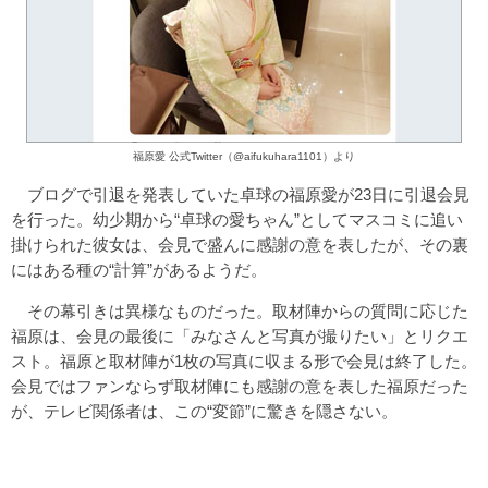
福原愛 公式Twitter（@aifukuhara1101）より
ブログで引退を発表していた卓球の福原愛が23日に引退会見
を行った。幼少期から“卓球の愛ちゃん”としてマスコミに追い
掛けられた彼女は、会見で盛んに感謝の意を表したが、その裏
にはある種の“計算”があるようだ。
その幕引きは異様なものだった。取材陣からの質問に応じた
福原は、会見の最後に「みなさんと写真が撮りたい」とリクエ
スト。福原と取材陣が1枚の写真に収まる形で会見は終了した。
会見ではファンならず取材陣にも感謝の意を表した福原だった
が、テレビ関係者は、この“変節”に驚きを隠さない。