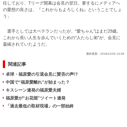
任しており、Tリーグ開幕は会見の翌日。要するにメディアへ
の愛想の良さは、『これからもよろしくね』ということでしょ
う」
選手としては大ベテランだったが、“愛ちゃん”はまだ29歳。
これから長い人生を歩んでいくための“人たらし術”が、会見に
凝縮されていたようだ。
最終更新：
2018/12/20 14:09
関連記事
卓球・福原愛の引退会見に賛否の声!?
中国で“福原愛離れ”が始まった？
キスシーン連発の福原愛夫婦
福原愛が“お花畑”ツイート連発
「過去最低の取材現場」の一部始終