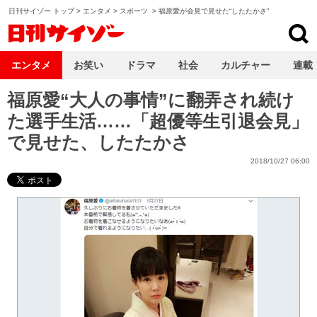
日刊サイゾー トップ
>
エンタメ
>
スポーツ
>
福原愛が会見で見せた“したたかさ”
日刊サイゾー
エンタメ
お笑い
ドラマ
社会
カルチャー
連載
福原愛“大人の事情”に翻弄され続け
た選手生活……「超優等生引退会見」
で見せた、したたかさ
2018/10/27 06:00