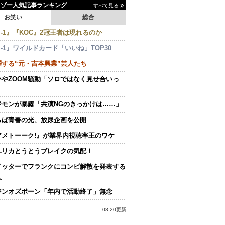
イゾー人気記事ランキング
すべて見る
お笑い
総合
-1』『KOC』2冠王者は現れるのか
-1』ワイルドカード「いいね」TOP30
躍する“元・吉本興業”芸人たち
いやZOOM騒動「ソロではなく見せ合いっ
ジモンが暴露「共演NGのきっかけは……」
らば青春の光、放尿企画を公開
アメトーーク!』が業界内視聴率王のワケ
ユリカとうとうブレイクの気配！
イッターでフランクにコンビ解散を発表する
人
ジンオズボーン「年内で活動終了」無念
08:20更新