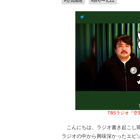
#空気階段
#みやーんZZ
TBSラジオ『
こんにちは。ラジオ書き起こし職
ラジオの中から興味深かったエピソ