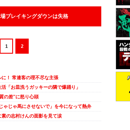
り場ブレイキングダウンは失格
1
2
に！ 常連客の理不尽な主張
生活「お皿洗うガッキーの隣で爆踊り」
質の差”に怒り心頭
「じゃじゃ馬にさせないで」を今になって熱弁
に素の志村けんの面影を見て涙