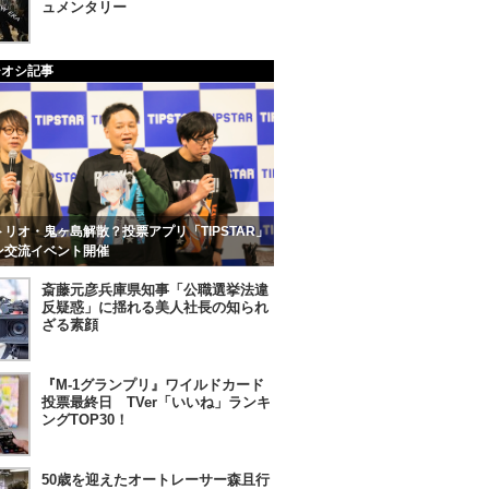
ュメンタリー
チオシ記事
リオ・鬼ヶ島解散？投票アプリ「TIPSTAR」
ン交流イベント開催
斎藤元彦兵庫県知事「公職選挙法違
反疑惑」に揺れる美人社長の知られ
ざる素顔
『M-1グランプリ』ワイルドカード
投票最終日 TVer「いいね」ランキ
ングTOP30！
50歳を迎えたオートレーサー森且行