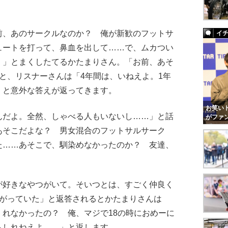
、あのサークルなのか？ 俺が新歓のフットサ
イ
ュートを打って、鼻血を出して……で、ムカつい
！」とまくしたてるかたまりさん。「お前、あそ
と、リスナーさんは「4年間は、いねえよ。1年
」と意外な答えが返ってきます。
お笑いト
んだよ。全然、しゃべる人もいないし……」と話
がファ
あそこだよな？ 男女混合のフットサルサーク
た……あそこで、馴染めなかったのか？ 友達、
好きなやつがいて。そいつとは、すごく仲良く
上がっていた」と返答されるとかたまりさんは
れなかったの？ 俺、マジで18の時におめーに
もしれねえよ……」と返します。