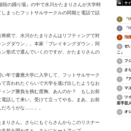
サ
空気階段の踊り場』の中で水川かたまりさんが大学時
てしまったフットサルサークルの同期と電話で話
『M
『M
将棋で、水川かたまりさんはリフティングで対
飛
キングダウン」。本家「ブレイキングダウン」同
せ
ョン形式で選んでいくのですが、かたまりさんの
こ」
。
フ
さ
同い年で慶應大学に入学して、フットサルサーク
『
って言われたぐらいで大学を逃げ出したようなお
マ
ティング勝負を挑む度胸、あんのか？ もしお前
ツ
に電話して来い。受けて立ってやる。まあ、お前
若手芸
んだろうがな……」。
オ
まりさん。さらにもぐらさんからこのリスナー
の名前を明かすと、さらにヒートアップ。