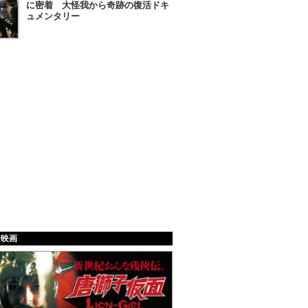
に密着 大怪我から奇跡の復活ドキ
ュメンタリー
給映画