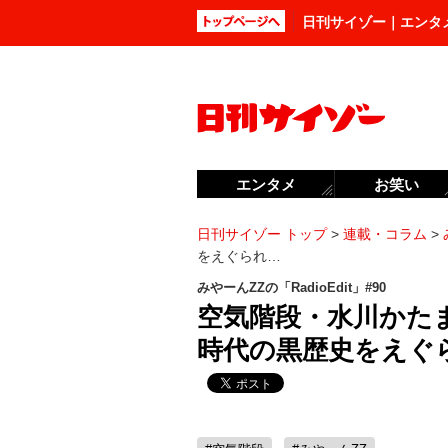
日刊サイゾー｜エンタ
エンタメ
お笑い
日刊サイゾー トップ
>
連載・コラム
>
をえぐられ…
みやーんZZの「RadioEdit」#90
空気階段・水川かた
時代の黒歴史をえぐ