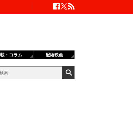
載・コラム
配給映画