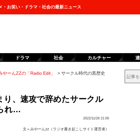
メ・お笑い・ドラマ・社会の最新ニュース
ドラマ
社会
カルチャー
連
みやーんZZの「Radio Edit」
>
サークル時代の黒歴史
まり、速攻で辞めたサークル
られ…
2022/11/26 21:00
文＝
みやーんzz（ラジオ書き起こしサイト運営者）