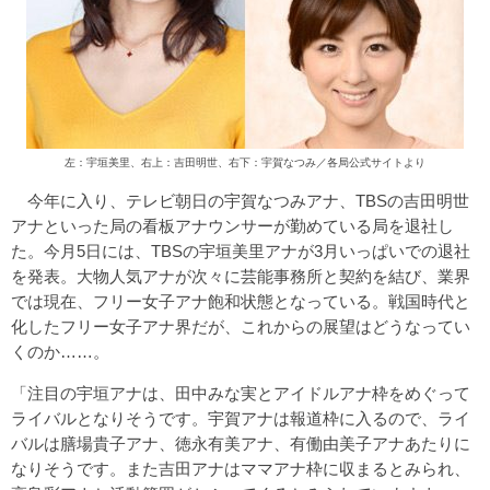
左：宇垣美里、右上：吉田明世、右下：宇賀なつみ／各局公式サイトより
今年に入り、テレビ朝日の宇賀なつみアナ、TBSの吉田明世
アナといった局の看板アナウンサーが勤めている局を退社し
た。今月5日には、TBSの宇垣美里アナが3月いっぱいでの退社
を発表。大物人気アナが次々に芸能事務所と契約を結び、業界
では現在、フリー女子アナ飽和状態となっている。戦国時代と
化したフリー女子アナ界だが、これからの展望はどうなってい
くのか……。
「注目の宇垣アナは、田中みな実とアイドルアナ枠をめぐって
ライバルとなりそうです。宇賀アナは報道枠に入るので、ライ
バルは膳場貴子アナ、徳永有美アナ、有働由美子アナあたりに
なりそうです。また吉田アナはママアナ枠に収まるとみられ、