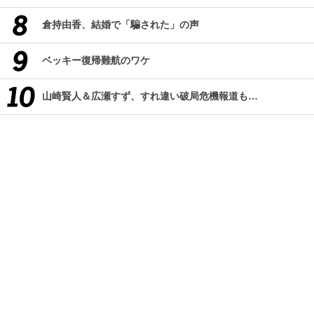
倉持由香、結婚で「騙された」の声
ベッキー復帰難航のワケ
山崎賢人＆広瀬すず、すれ違い破局危機報道も…