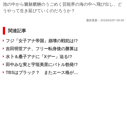
池の中から魑魅魍魎のうごめく芸能界の海の中へ飛び出し、ど
うやって生き延びていくのだろうか？
最終更新：
2019/02/07 06:00
関連記事
フジ「女子アナ帝国」崩壊の戦犯は!?
吉田明世アナ、フリー転身後の勝算は
水卜＆桑子アナに「Xデー」迫る!?
田中みな実と宇垣美里にバトル勃発!?
TBSはブラック？ またエース格が…