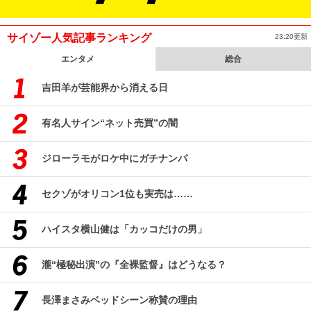
サイゾー人気記事ランキング
23:20更新
エンタメ
総合
吉田羊が芸能界から消える日
有名人サイン“ネット売買”の闇
ジローラモがロケ中にガチナンパ
セクゾがオリコン1位も実売は……
ハイスタ横山健は「カッコだけの男」
瀧“極秘出演”の『全裸監督』はどうなる？
長澤まさみベッドシーン称賛の理由