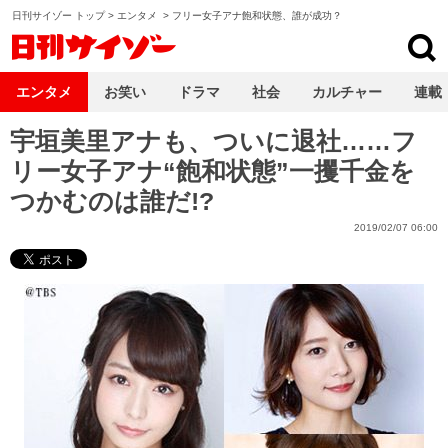
日刊サイゾー トップ
>
エンタメ
>
フリー女子アナ飽和状態、誰が成功？
日刊サイゾー
エンタメ
お笑い
ドラマ
社会
カルチャー
連載
宇垣美里アナも、ついに退社……フ
リー女子アナ“飽和状態”一攫千金を
つかむのは誰だ!?
2019/02/07 06:00