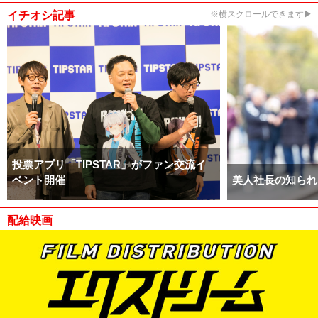
イチオシ記事
※横スクロールできます▶
投票アプリ「TIPSTAR」がファン交流イ
ベント開催
美人社長の知られ
配給映画