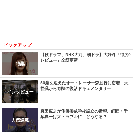
ピックアップ
【秋ドラマ、NHK大河、朝ドラ】大好評「忖度0
レビュー」全話更新！
特集
50歳を迎えたオートレーサー森且行に密着 大
怪我から奇跡の復活ドキュメンタリー
インタビュー
真田広之が俳優養成学校設立の野望、師匠・千
葉真一は大トラブルに…どうなる？
人気連載