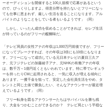
ーオーディションを開催すると100人規模で応募があるという
ので、びっくりしますよ。得意分野を持たないとフリーになっ
ても仕事に恵まれず、厳しい生活を送ることになります。アル
バイトのようなことをしている者もいるようです」（同）
しかし、いったん成功を収めることができれば、セレブ生活
が待っているのがフリーの醍醐味だ。
「テレビ局員の女性アナの年収は1,000万円前後ですが、フリー
になってブレークすれば、その年収は3倍にも10倍にもなりま
す。フリーになって成功している元日本テレビの夏目三久ア
ナ、元フジテレビの加藤綾子アナ、元NHKの有働アナの年収
は、数千万～1億円近くともいわれています。特に帯でレギュラ
ーを持ったりCMに起用されると、一気に収入が増える傾向に
あります。一攫千金を狙って、安定した会社員生活をやめ、タ
レントと同じ土俵で勝負したい、そんなアナウンサーが最近増
えているようです」（同）
フリー転身を図るアナウンサーたちはサバイバルを勝ち残
り、大金をつかむことができるのか？ テレビ局という平穏な