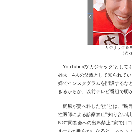
カジサック＆
（@ka
YouTuberの“カジサック”と
雄太。4人の父親として知られている
婦でインスタグラムを開設するな
ぎるからか、以前テレビ番組で明か
梶原が妻へ科した“掟”とは、“胸元
性医師による診察禁止”“知り合い
NG”“同窓会への出席禁止”“家で
ルールが明らかになると、ネット