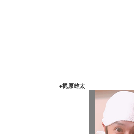
●梶原雄太