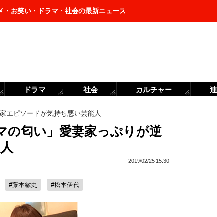
メ・お笑い・ドラマ・社会の最新ニュース
ドラマ
社会
カルチャー
連
家エピソードが気持ち悪い芸能人
マの匂い」愛妻家っぷりが逆
3人
2019/02/25 15:30
#藤本敏史
#松本伊代