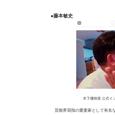
●藤本敏史
木下優樹菜 公式インス
芸能界屈指の愛妻家として有名な、