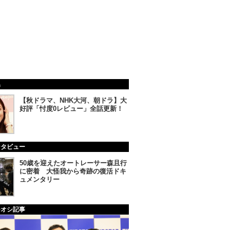
集
【秋ドラマ、NHK大河、朝ドラ】大
好評「忖度0レビュー」全話更新！
ンタビュー
50歳を迎えたオートレーサー森且行
に密着 大怪我から奇跡の復活ドキ
ュメンタリー
チオシ記事