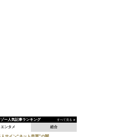
イゾー人気記事ランキング
すべて見る
エンタメ
総合
名人サイン“ネット売買”の闇