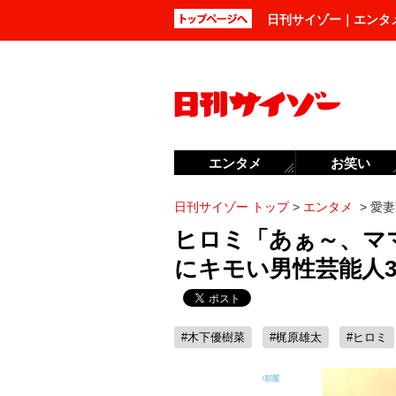
日刊サイゾー｜エンタ
エンタメ
お笑い
日刊サイゾー トップ
>
エンタメ
>
愛妻
ヒロミ「あぁ～、マ
にキモい男性芸能人
#木下優樹菜
#梶原雄太
#ヒロミ