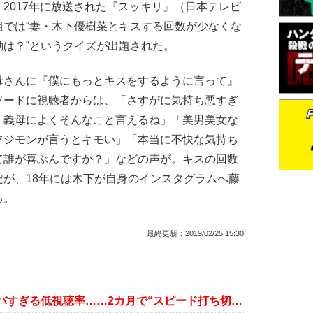
2017年に放送された『スッキリ』（日本テレビ
組では“妻・木下優樹菜とキスする回数が少なくな
は？”というクイズが出題された。
さんに『僕にもっとキスをするように言って』
ソードに視聴者からは、「さすがに気持ち悪すぎ
、義母によくそんなこと言えるね」「美男美女な
フジモンが言うとキモい」「本当に不快な気持ち
て誰が喜ぶんですか？」などの声が。キスの回数
が、18年には木下が自身のインスタグラムへ藤
る。
最終更新：
2019/02/25 15:30
ヒロミ新番組『アオハルTV』のヤバすぎる低視聴率……2カ月で“スピード打ち切り”の可能性も