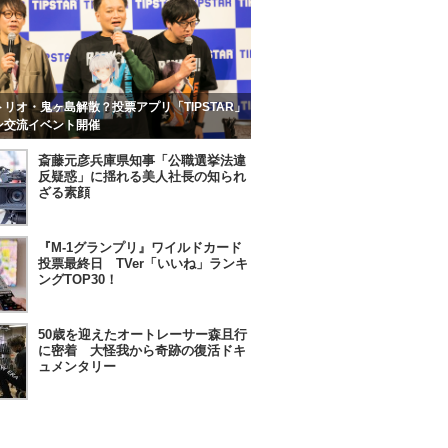
リオ・鬼ヶ島解散？投票アプリ「TIPSTAR」
ン交流イベント開催
斎藤元彦兵庫県知事「公職選挙法違
反疑惑」に揺れる美人社長の知られ
ざる素顔
『M-1グランプリ』ワイルドカード
投票最終日 TVer「いいね」ランキ
ングTOP30！
50歳を迎えたオートレーサー森且行
に密着 大怪我から奇跡の復活ドキ
ュメンタリー