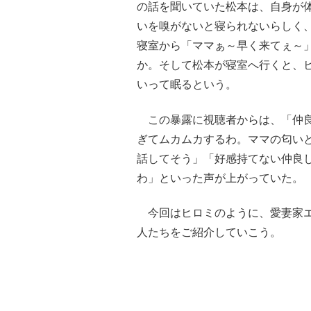
の話を聞いていた松本は、自身が
いを嗅がないと寝られないらしく
寝室から「ママぁ～早く来てぇ～
か。そして松本が寝室へ行くと、
いって眠るという。
この暴露に視聴者からは、「仲良
ぎてムカムカするわ。ママの匂い
話してそう」「好感持てない仲良
わ」といった声が上がっていた。
今回はヒロミのように、愛妻家エ
人たちをご紹介していこう。