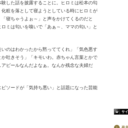
体験した話を披露することに。ヒロミは松本の匂
、化粧を落として寝ようとしている時にヒロミが
」「寝ちゃうよぉ～」と声をかけてくるのだと
ヒロミは匂いを嗅いで「あぁ～、ママの匂い」と
いのはわかったから黙っててくれ」「気色悪す
とか吐きそう」「キモいわ。赤ちゃん言葉とかで
しアピールなんだよなぁ。なんか残念な夫婦だ
ピソードが「気持ち悪い」と話題になった芸能
サ
有