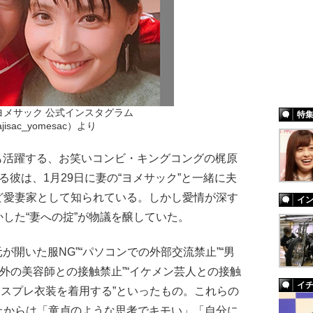
ヨメサック 公式インスタグラム
特
jisac_yomesac）より
しても活躍する、お笑いコンビ・キングコングの梶原
彼は、1月29日に妻の“ヨメサック”と一緒に夫
ど愛妻家として知られている。しかし愛情が深す
イ
した“妻への掟”が物議を醸していた。
が開いた服NG”“パソコンでの外部交流禁止”“男
以外の美容師との接触禁止”“イケメン芸人との接触
イ
はコスプレ衣装を着用する”といったもの。これらの
上からは「童貞のような思考でキモい」「自分に