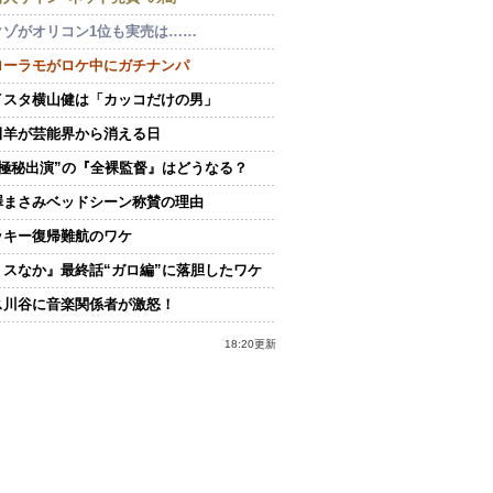
クゾがオリコン1位も実売は……
ローラモがロケ中にガチナンパ
イスタ横山健は「カッコだけの男」
田羊が芸能界から消える日
“極秘出演”の『全裸監督』はどうなる？
澤まさみベッドシーン称賛の理由
ッキー復帰難航のワケ
ミスなか』最終話“ガロ編”に落胆したワケ
ス川谷に音楽関係者が激怒！
18:20更新