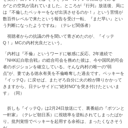
か”との空気が流れていました。ところが『行列』放送後、局に
は『不倫したベッキーをなぜ出演させるのか！』という苦情が
数百件レベルで来たという報告を受け一転、『まだ早い』とい
う判断になったようですね」（テレビ関係者）
視聴者からの抗議の件を聞いて青ざめたのが、『イッテ
Q！』MCの内村光良だという。
「内村は『不倫』というワードに敏感に反応。2年連続で
『NHK紅白歌合戦』の総合司会を務めた彼は、今や国民的司会
者のポジションを確立している。そんな内村の唯一の“弱
点”が、妻である徳永有美を不倫略奪した過去です。ベッキーを
『イッテQ』に戻せば、またぞろ自分に火の粉が降りかかって
きますから、日テレサイドに“絶対NO”を突き付けたといいま
す」（同）
折しも『イッテQ』は2月24日放送にて、裏番組の『ポツンと
一軒家』（テレビ朝日系）に視聴率を逆転されてしまったばか
り。批判覚悟でベッキーを起用する余裕は、まったくなさそう
だ。