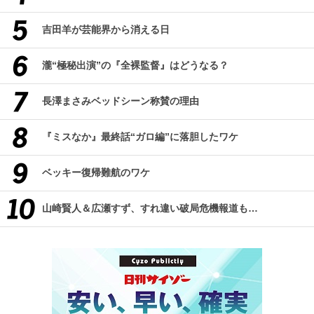
吉田羊が芸能界から消える日
瀧“極秘出演”の『全裸監督』はどうなる？
長澤まさみベッドシーン称賛の理由
『ミスなか』最終話“ガロ編”に落胆したワケ
ベッキー復帰難航のワケ
山崎賢人＆広瀬すず、すれ違い破局危機報道も…