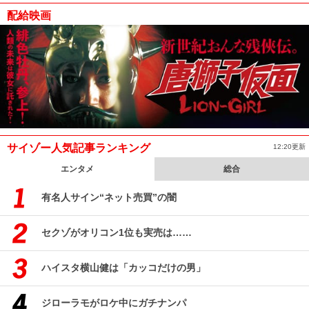
配給映画
サイゾー人気記事ランキング
12:20更新
エンタメ
総合
有名人サイン“ネット売買”の闇
セクゾがオリコン1位も実売は……
ハイスタ横山健は「カッコだけの男」
ジローラモがロケ中にガチナンパ