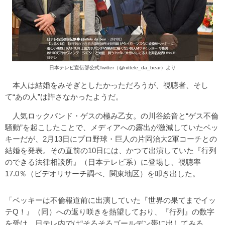
日本テレビ宣伝部公式Twitter（@nittele_da_bear）より
本人は結婚をみそぎとしたかっただろうが、視聴者、そし
て“あの人”は許さなかったようだ。
人気ロックバンド・ゲスの極み乙女。の川谷絵音と“ゲス不倫
騒動”を起こしたことで、メディアへの露出が激減していたベッ
キーだが、2月13日にプロ野球・巨人の片岡治大2軍コーチとの
結婚を発表。その直前の10日には、かつて出演していた『行列
のできる法律相談所』（日本テレビ系）に登場し、視聴率
17.0％（ビデオリサーチ調べ、関東地区）を叩き出した。
「ベッキーは不倫報道前に出演していた『世界の果てまでイッ
テQ！』（同）への返り咲きを熱望しており、『行列』の数字
を受け、日テレ内では“そろそろゴールデン帯に出してみる