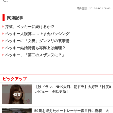
最終更新：
2019/03/02 08:00
関連記事
芹菜、ベッキーに続けるか!?
ベッキー大誤算……止まぬバッシング
ベッキーに「文春」ダンマリの裏事情
ベッキー結婚特需も再浮上は無理？
ベッキー、「第二のスザンヌに？」
ピックアップ
【秋ドラマ、NHK大河、朝ドラ】大好評「忖度0
レビュー」全話更新！
特集
50歳を迎えたオートレーサー森且行に密着 大