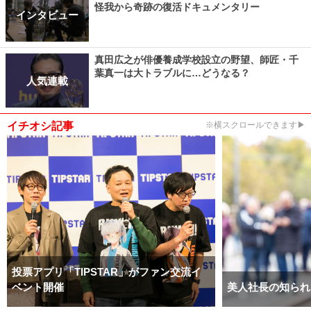
怪我から奇跡の復活ドキュメンタリー
インタビュー
真田広之が俳優養成学校設立の野望、師匠・千
葉真一は大トラブルに…どうなる？
人気連載
イチオシ記事
※横スクロールできます▶
投票アプリ「TIPSTAR」がファン交流イ
ベント開催
美人社長の知られ