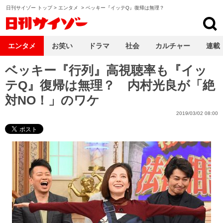
日刊サイゾー トップ
>
エンタメ
>
ベッキー『イッテQ』復帰は無理？
日刊サイゾー
エンタメ
お笑い
ドラマ
社会
カルチャー
連載
ベッキー『行列』高視聴率も『イッ
テQ』復帰は無理？ 内村光良が「絶
対NO！」のワケ
2019/03/02 08:00