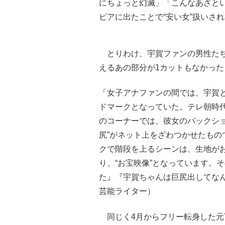
にちょっと幻滅」「こんなあざと
ビアに出たことで“安い女”扱いさ
とりわけ、宇賀ファンの男性たち
えるあの部分が1カットもなかった
「女子アナファンの間では、宇賀
ドマークとなっていた。テレ朝時
のコーナーでは、彼女のバックシ
尻”がネット上をざわつかせたも
クで階段を上るシーンは、生地が
り、“お宝映像”となっています。
た』『宇賀ちゃんは巨尻出してな
芸能ライター）
同じく4月からフリー転身した元T