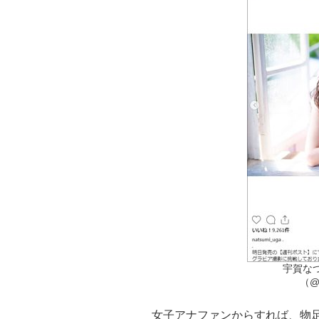
宇賀な
（@
女子アナファンからすれば、物足