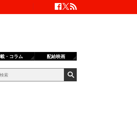
載・コラム
配給映画