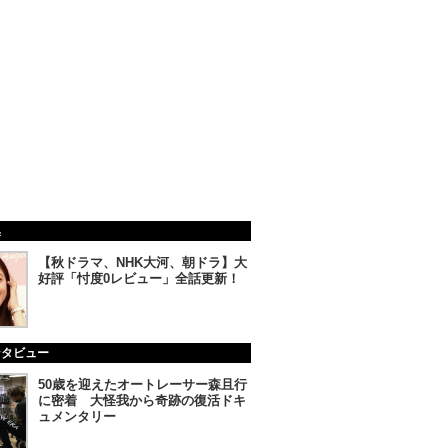
集
【秋ドラマ、NHK大河、朝ドラ】大
好評「忖度0レビュー」全話更新！
ンタビュー
50歳を迎えたオートレーサー森且行
に密着 大怪我から奇跡の復活ドキ
ュメンタリー