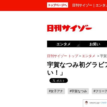
日刊サイゾー｜エンタ
エンタメ
お笑い
日刊サイゾー トップ
>
エンタメ
>
宇賀
宇賀なつみ初グラビ
い！」
#女子アナ
#宇賀なつみ
#フリー