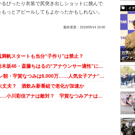
かるぴったり衣装で尻突き出しショットに挑んで
イ
をもっとアピールしてもよかったかもしれない。
最終更新：
2019/05/14 10:00
お笑いト
満帆スタートも当分“子作り”は禁止？
がファ
宇賀なつみの後任は大丈夫？ 元乃木坂46・斎藤ちはるの“アナウンサー適性”に重大な疑問
NHK・桑子真帆は1億5,000万、テレ朝・宇賀なつみは6,000万……人気女子アナ“フリー”のお値段
は大丈夫？ 酒飲み新番組で老化が加速か
テレ朝退社女子アナは別々の道へ……小川彩佳アナは敵対？ 宇賀なつみアナは共存共栄！