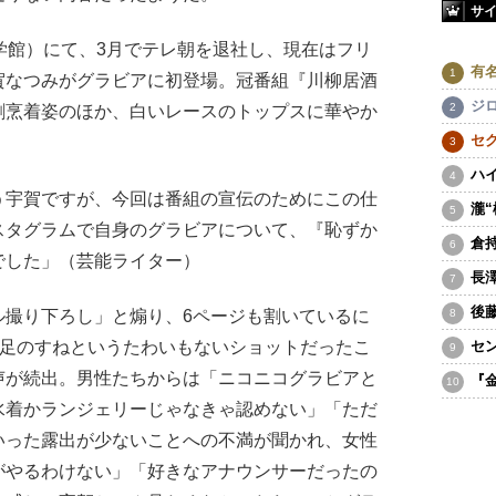
サ
学館）にて、3月でテレ朝を退社し、現在はフリ
有
賀なつみがグラビアに初登場。冠番組『川柳居酒
ジ
割烹着姿のほか、白いレースのトップスに華やか
セ
。
ハ
う宇賀ですが、今回は番組の宣伝のためにこの仕
瀧
スタグラムで自身のグラビアについて、『恥ずか
倉
でした」（芸能ライター）
長
後
撮り下ろし」と煽り、6ページも割いているに
と足のすねというたわいもないショットだったこ
セ
声が続出。男性たちからは「ニコニコグラビアと
『
水着かランジェリーじゃなきゃ認めない」「ただ
いった露出が少ないことへの不満が聞かれ、女性
がやるわけない」「好きなアナウンサーだったの