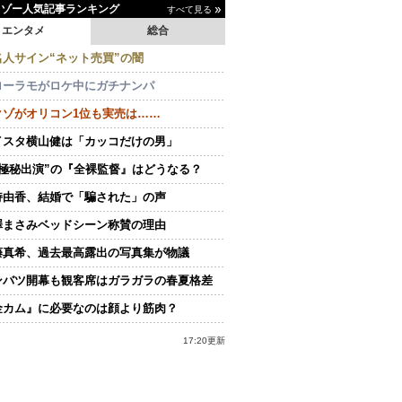
イゾー人気記事ランキング
すべて見る
エンタメ
総合
名人サイン“ネット売買”の闇
ローラモがロケ中にガチナンパ
クゾがオリコン1位も実売は……
イスタ横山健は「カッコだけの男」
“極秘出演”の『全裸監督』はどうなる？
持由香、結婚で「騙された」の声
澤まさみベッドシーン称賛の理由
藤真希、過去最高露出の写真集が物議
ンバツ開幕も観客席はガラガラの春夏格差
金カム』に必要なのは顔より筋肉？
17:20更新