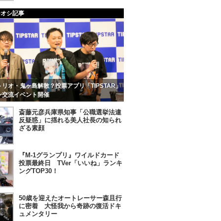
チオシ記事
リオ・鬼ヶ島解散？投票アプリ「TIPSTAR」
ン交流イベント開催
斎藤元彦兵庫県知事「公職選挙法違
反疑惑」に揺れる美人社長の知られ
ざる素顔
『M-1グランプリ』ワイルドカード
投票最終日 TVer「いいね」ランキ
ングTOP30！
50歳を迎えたオートレーサー森且行
に密着 大怪我から奇跡の復活ドキ
ュメンタリー