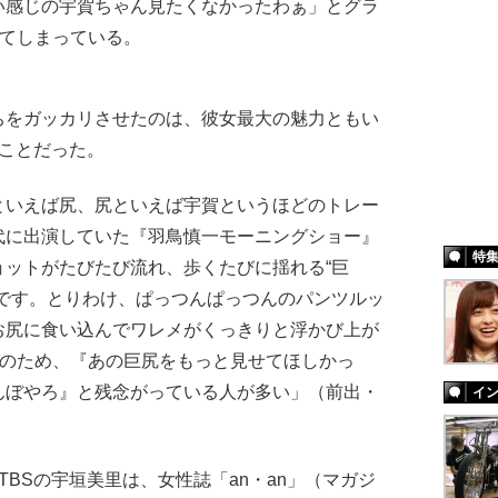
い感じの宇賀ちゃん見たくなかったわぁ」とグラ
れてしまっている。
をガッカリさせたのは、彼女最大の魅力ともい
ことだった。
といえば尻、尻といえば宇賀というほどのトレー
代に出演していた『羽鳥慎一モーニングショー』
特
ョットがたびたび流れ、歩くたびに揺れる“巨
のです。とりわけ、ぱっつんぱっつんのパンツルッ
お尻に食い込んでワレメがくっきりと浮かび上が
そのため、『あの巨尻をもっと見せてほしかっ
んぼやろ』と残念がっている人が多い」（前出・
イ
BSの宇垣美里は、女性誌「an・an」（マガジ