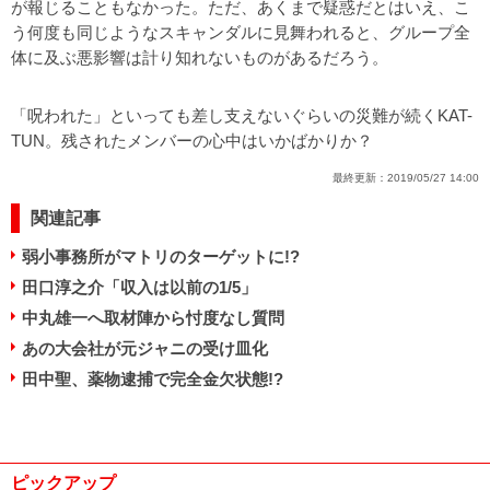
が報じることもなかった。ただ、あくまで疑惑だとはいえ、こ
う何度も同じようなスキャンダルに見舞われると、グループ全
体に及ぶ悪影響は計り知れないものがあるだろう。
「呪われた」といっても差し支えないぐらいの災難が続くKAT-
TUN。残されたメンバーの心中はいかばかりか？
最終更新：
2019/05/27 14:00
関連記事
弱小事務所がマトリのターゲットに!?
田口淳之介「収入は以前の1/5」
中丸雄一へ取材陣から忖度なし質問
あの大会社が元ジャニの受け皿化
田中聖、薬物逮捕で完全金欠状態!?
ピックアップ