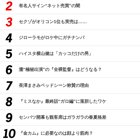
有名人サイン“ネット売買”の闇
セクゾがオリコン1位も実売は……
ジローラモがロケ中にガチナンパ
ハイスタ横山健は「カッコだけの男」
瀧“極秘出演”の『全裸監督』はどうなる？
長澤まさみベッドシーン称賛の理由
『ミスなか』最終話“ガロ編”に落胆したワケ
センバツ開幕も観客席はガラガラの春夏格差
『金カム』に必要なのは顔より筋肉？