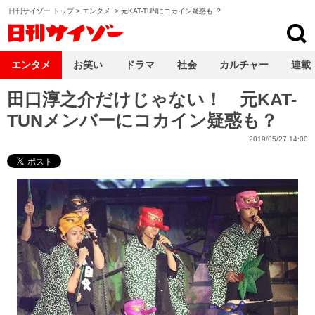
日刊サイゾー トップ
>
エンタメ
>
元KAT-TUNにコカイン疑惑も!？
日刊サイゾー
エンタメ
お笑い
ドラマ
社会
カルチャー
連載
田口淳之介だけじゃない！ 元KAT-
TUNメンバーにコカイン疑惑も？
2019/05/27 14:00