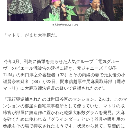
6人時代のKAT-TUN
「マトリ」がまた大手柄だ。
今年3月、列島に衝撃を走らせた人気グループ「電気グルー
ヴ」のピエール瀧被告の逮捕に続き、元ジャニーズ「KAT-
TUN」の田口淳之介容疑者（33）とその内縁の妻で元女優の小
嶺麗奈容疑者（38）が22日、関東信越厚生局麻薬取締部（通称
マトリ）に大麻取締法違反の疑いで逮捕されたのだ。
「現行犯逮捕されたのは世田谷区のマンション。2人は、このマ
ンションの部屋を自宅兼事務所として使っていた。マトリの取
締官が部屋に無造作に置かれた乾燥大麻数グラムを発見。大麻
を砕くために使われる『グラインダー』という器具や吸引用の
巻紙もその場で押収されたようです。状況から見て、常習的に