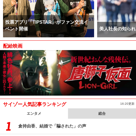
投票アプリ「TIPSTAR」がファン交流イ
ベント開催
美人社長の知られ
配給映画
サイゾー人気記事ランキング
16:20更新
エンタメ
総合
倉持由香、結婚で「騙された」の声