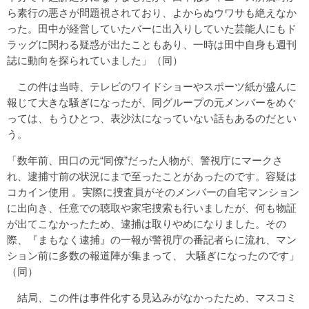
ら素行の悪さが問題視されており、よからぬウワサも絶えなか
った。田中が経営していたバーに出入りしていた芸能人にもド
ラッグに関わる疑惑が出たこともあり、一時は田中自身も週刊
誌に動向を探られていました」（同）
この件は当時、テレビのワイドショーやスポーツ紙が盛んに
報じて大きな騒ぎになったが、同グループの元メンバーをめぐ
っては、もうひとつ、表沙汰になっていない話もあるのだとい
う。
「数年前、田口の元“同僚”だった人物が、警視庁にマークさ
れ、逮捕寸前の状況にまで至ったことがあったのです。容疑は
コカイン使用 。実際に捜査員がそのメンバーの自宅マンション
に出向き、任意での聴取や家宅捜索も行いましたが、何も物証
が出てこなかったため、逮捕は取りやめになりました。その
際、『まもなく逮捕』の一報が警視庁の番記者らに流れ、マン
ション前に多数の報道陣が集まって、 大騒ぎになったのです」
（同）
結局、この件は事件化する見込みがなかったため、マスコミ