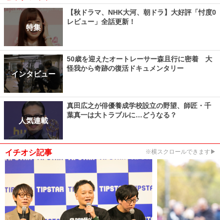
【秋ドラマ、NHK大河、朝ドラ】大好評「忖度0
レビュー」全話更新！
特集
50歳を迎えたオートレーサー森且行に密着 大
怪我から奇跡の復活ドキュメンタリー
インタビュー
真田広之が俳優養成学校設立の野望、師匠・千
葉真一は大トラブルに…どうなる？
人気連載
イチオシ記事
※横スクロールできます▶