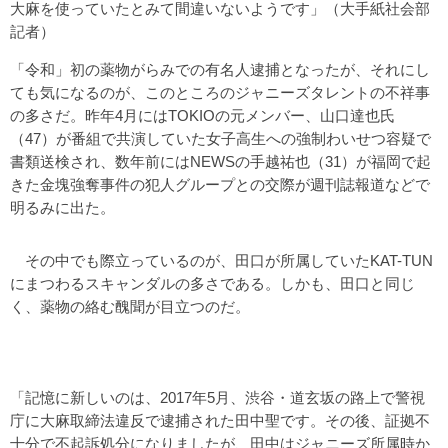
大麻を使っていたとみて間違いないようです」（大手紙社会部
記者）
「令和」初の薬物がらみでの有名人逮捕となったが、それにし
ても気になるのが、このところのジャニーズタレントの不祥事
の多さだ。昨年4月にはTOKIOの元メンバー、山口達也氏
（47）が番組で共演していた女子高生への強制わいせつ容疑で
書類送検され、数年前にはNEWSの手越祐也（31）が福岡で起
きた金塊強奪事件の犯人グループとの交際が週刊誌報道などで
明るみに出た。
その中でも際立っているのが、田口が所属していたKAT-TUN
にまつわるスキャンダルの多さである。しかも、田口と同じ
く、薬物の絡む醜聞が目立つのだ。
「記憶に新しいのは、2017年5月、渋谷・道玄坂の路上で警視
庁に大麻取締法違反で逮捕された田中聖です。その後、証拠不
十分で不起訴処分になりましたが、田中はジャニーズ所属時か