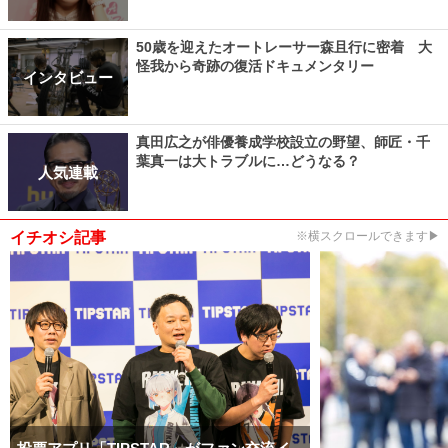
50歳を迎えたオートレーサー森且行に密着 大
怪我から奇跡の復活ドキュメンタリー
インタビュー
真田広之が俳優養成学校設立の野望、師匠・千
葉真一は大トラブルに…どうなる？
人気連載
イチオシ記事
※横スクロールできます▶