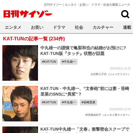
日刊サイゾー｜エンタメ・お笑い・ドラマ・社会の最新ニュース
日刊サイゾー
エンタメ
お笑い
ドラマ
社会
カルチャー
連載
KAT-TUNの記事一覧 (234件)
中丸雄一の謹慎で亀梨和也の結婚がお預けに?
KAT‐TUN版『タッチ』状態が話題
KAT-TUN
中丸雄一
2024/08/11 11:00
大沢野八千代（ジャーナリスト）
KAT-TUN・中丸雄一、“文春砲”前には妻・笹崎
里菜のSNSに“異変”？
KAT-TUN
中丸雄一
笹崎里菜
2024/08/08 12:00
仲宗根由紀子（エンタメ系ライター）
KAT-TUN中丸雄一「文春」衝撃密会スクープで