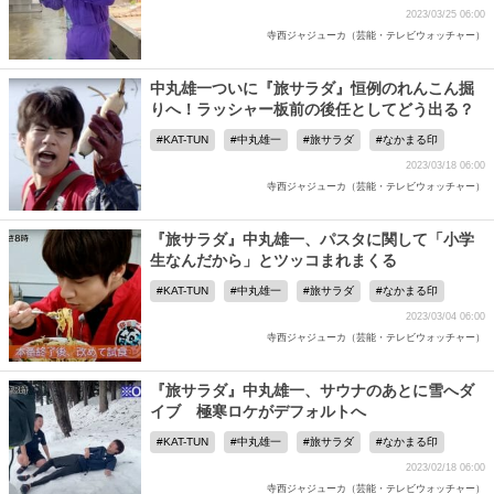
2023/03/25 06:00
寺西ジャジューカ（芸能・テレビウォッチャー）
中丸雄一ついに『旅サラダ』恒例のれんこん掘
りへ！ラッシャー板前の後任としてどう出る？
KAT-TUN
中丸雄一
旅サラダ
なかまる印
2023/03/18 06:00
寺西ジャジューカ（芸能・テレビウォッチャー）
『旅サラダ』中丸雄一、パスタに関して「小学
生なんだから」とツッコまれまくる
KAT-TUN
中丸雄一
旅サラダ
なかまる印
2023/03/04 06:00
寺西ジャジューカ（芸能・テレビウォッチャー）
『旅サラダ』中丸雄一、サウナのあとに雪へダ
イブ 極寒ロケがデフォルトへ
KAT-TUN
中丸雄一
旅サラダ
なかまる印
2023/02/18 06:00
寺西ジャジューカ（芸能・テレビウォッチャー）