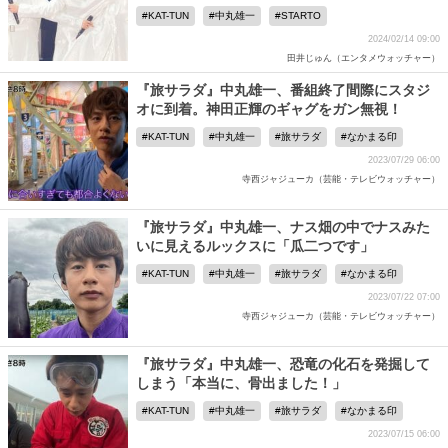
KAT-TUN
中丸雄一
STARTO
2024/02/14 09:00
田井じゅん（エンタメウォッチャー）
『旅サラダ』中丸雄一、番組終了間際にスタジ
オに到着。神田正輝のギャグをガン無視！
KAT-TUN
中丸雄一
旅サラダ
なかまる印
2023/07/29 06:00
寺西ジャジューカ（芸能・テレビウォッチャー）
『旅サラダ』中丸雄一、ナス畑の中でナスみた
いに見えるルックスに「瓜二つです」
KAT-TUN
中丸雄一
旅サラダ
なかまる印
2023/07/22 07:00
寺西ジャジューカ（芸能・テレビウォッチャー）
『旅サラダ』中丸雄一、恐竜の化石を発掘して
しまう「本当に、骨出ました！」
KAT-TUN
中丸雄一
旅サラダ
なかまる印
2023/07/15 06:00