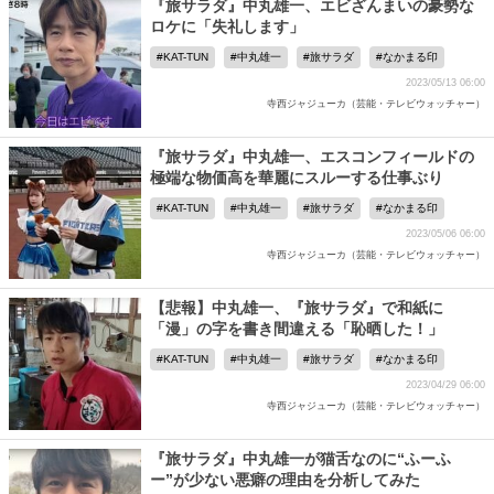
『旅サラダ』中丸雄一、エビざんまいの豪勢な
ロケに「失礼します」
KAT-TUN
中丸雄一
旅サラダ
なかまる印
2023/05/13 06:00
寺西ジャジューカ（芸能・テレビウォッチャー）
『旅サラダ』中丸雄一、エスコンフィールドの
極端な物価高を華麗にスルーする仕事ぶり
KAT-TUN
中丸雄一
旅サラダ
なかまる印
2023/05/06 06:00
寺西ジャジューカ（芸能・テレビウォッチャー）
【悲報】中丸雄一、『旅サラダ』で和紙に
「漫」の字を書き間違える「恥晒した！」
KAT-TUN
中丸雄一
旅サラダ
なかまる印
2023/04/29 06:00
寺西ジャジューカ（芸能・テレビウォッチャー）
『旅サラダ』中丸雄一が猫舌なのに“ふーふ
ー”が少ない悪癖の理由を分析してみた