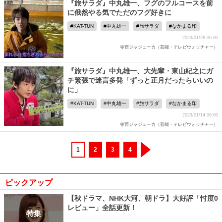
『旅サラダ』中丸雄一、フグのフルコースを前
に俄然やる気でただのフグ好きに
KAT-TUN
中丸雄一
旅サラダ
なかまる印
2023/01/28 06:00
寺西ジャジューカ（芸能・テレビウォッチャー）
『旅サラダ』中丸雄一、大先輩・東山紀之にガ
チ緊張で迷言多発「ずっと正月だったらいいの
に」
KAT-TUN
中丸雄一
旅サラダ
なかまる印
2023/01/14 06:00
寺西ジャジューカ（芸能・テレビウォッチャー）
1
2
3
4
ピックアップ
【秋ドラマ、NHK大河、朝ドラ】大好評「忖度0
レビュー」全話更新！
特集