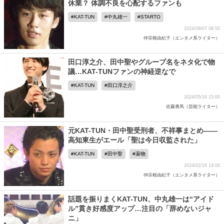
休業？ 体調不良を心配するファンも
KAT-TUN
中丸雄一
STARTO
2024/08/07 08:50
仲宗根由紀子（エンタメ系ライター）
田口淳之介、田中聖やグループ名をネタ化で物
議…KAT-TUNファンの神経逆なで
KAT-TUN
田口淳之介
2024/05/16 15:00
佐藤勇馬（芸能ライター）
元KAT-TUN・田中聖受刑者、不祥事まとめ――
高知東生がエール「聖は今日収監された」
KAT-TUN
田中聖
薬物
2024/02/16 14:00
仲宗根由紀子（エンタメ系ライター）
話題を振りまくKAT-TUN、中丸雄一は“アイド
ル”貫き好感度アップ…注目の「辞めないジャ
ニ」