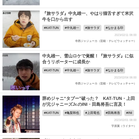
『旅サラダ』中丸雄一、やはり猫舌すぎて米沢
牛を口から出す
KAT-TUN
中丸雄一
旅サラダ
なかまる印
2023/02/11 06:00
寺西ジャジューカ（芸能・テレビウォッチャー）
中丸雄一、雪山ロケで覚醒！『旅サラダ』に似
合うリポーターに成長か
KAT-TUN
中丸雄一
旅サラダ
なかまる印
2023/02/04 06:00
寺西ジャジューカ（芸能・テレビウォッチャー）
辞めジャニ“タブー”破った？ KAT-TUN・上田
が元ジャニーズJr.のINI・田島将吾に言及！
KAT-TUN
亀梨和也
上田竜也
田島将吾
INI
2023/02/01 08:00
宇原翼（ライター）