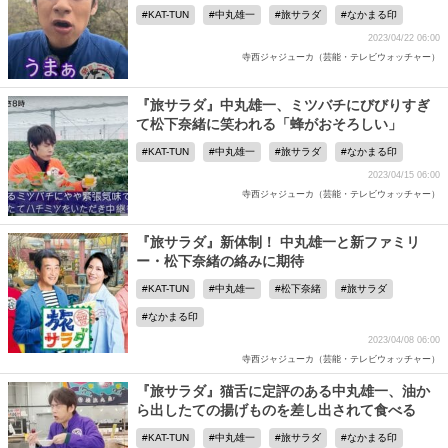
KAT-TUN
中丸雄一
旅サラダ
なかまる印
2023/04/22 06:00
寺西ジャジューカ（芸能・テレビウォッチャー）
『旅サラダ』中丸雄一、ミツバチにびびりすぎ
て松下奈緒に笑われる「蜂がおそろしい」
KAT-TUN
中丸雄一
旅サラダ
なかまる印
2023/04/15 06:00
寺西ジャジューカ（芸能・テレビウォッチャー）
『旅サラダ』新体制！ 中丸雄一と新ファミリ
ー・松下奈緒の絡みに期待
KAT-TUN
中丸雄一
松下奈緒
旅サラダ
なかまる印
2023/04/08 06:00
寺西ジャジューカ（芸能・テレビウォッチャー）
『旅サラダ』猫舌に定評のある中丸雄一、油か
ら出したての揚げものを差し出されて食べる
KAT-TUN
中丸雄一
旅サラダ
なかまる印