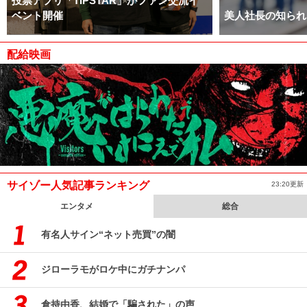
投票アプリ「TIPSTAR」がファン交流イ
ベント開催
美人社長の知られ
配給映画
サイゾー人気記事ランキング
23:20更新
エンタメ
総合
有名人サイン“ネット売買”の闇
ジローラモがロケ中にガチナンパ
倉持由香、結婚で「騙された」の声