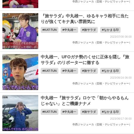
寺西ジャジューカ（芸能・テレビウォッチャー）
『旅サラダ』中丸雄一、ゆるキャラ相手に当た
りが強くてキナ臭い雰囲気に
KAT-TUN
中丸雄一
旅サラダ
なかまる印
2023/07/08 06:00
寺西ジャジューカ（芸能・テレビウォッチャー）
中丸雄一、UFOガチ勢のくせに正体を隠し『旅
サラダ』のリポーターに徹する
KAT-TUN
中丸雄一
旅サラダ
なかまる印
2023/06/24 06:00
寺西ジャジューカ（芸能・テレビウォッチャー）
中丸雄一『旅サラダ』ロケで「朝からやるもん
じゃない」とご機嫌ナナメ
KAT-TUN
中丸雄一
旅サラダ
なかまる印
2023/06/17 06:00
寺西ジャジューカ（芸能・テレビウォッチャー）