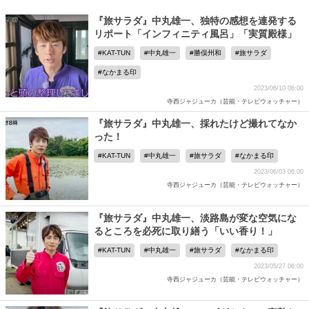
『旅サラダ』中丸雄一、独特の感想を連発する
リポート「インフィニティ風呂」「実質殿様」
KAT-TUN
中丸雄一
勝俣州和
旅サラダ
なかまる印
2023/06/10 06:00
寺西ジャジューカ（芸能・テレビウォッチャー）
『旅サラダ』中丸雄一、採れたけど撮れてなか
った！
KAT-TUN
中丸雄一
旅サラダ
なかまる印
2023/06/03 06:00
寺西ジャジューカ（芸能・テレビウォッチャー）
『旅サラダ』中丸雄一、淡路島が変な空気にな
るところを必死に取り繕う「いい香り！」
KAT-TUN
中丸雄一
旅サラダ
なかまる印
2023/05/27 06:00
寺西ジャジューカ（芸能・テレビウォッチャー）