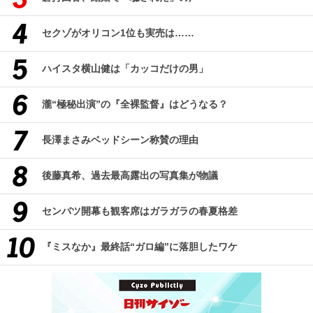
セクゾがオリコン1位も実売は……
ハイスタ横山健は「カッコだけの男」
瀧“極秘出演”の『全裸監督』はどうなる？
長澤まさみベッドシーン称賛の理由
後藤真希、過去最高露出の写真集が物議
センバツ開幕も観客席はガラガラの春夏格差
『ミスなか』最終話“ガロ編”に落胆したワケ