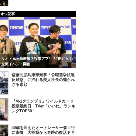
チオシ記事
リオ・鬼ヶ島解散？投票アプリ「TIPSTAR」
ン交流イベント開催
斎藤元彦兵庫県知事「公職選挙法違
反疑惑」に揺れる美人社長の知られ
ざる素顔
『M-1グランプリ』ワイルドカード
投票最終日 TVer「いいね」ランキ
ングTOP30！
50歳を迎えたオートレーサー森且行
に密着 大怪我から奇跡の復活ドキ