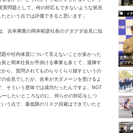
。現実問題として、何の対応もできないような状況
イ
したという点では評価できると思います」
は、吉本興業の岡本昭彦社長のグダグダ会見に似
問題や社内体質について言えないことが多かった
お笑いト
会長と岡本社長が手掛ける事業も多くて、退陣す
がファ
だから、質問されてものらりくらり躱すというの
ダの会見でしたが、吉本が大ダメージを受けるよ
、そういう意味では成功だったんですよ。NGT
ルーしたいところなのに、何らかの対応をしつ
という点で、最低限のリスク回避はできていたと