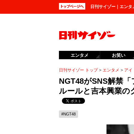
日刊サイゾー｜エンタ
エンタメ
お笑い
日刊サイゾー トップ
>
エンタメ
>
アイ
NGT48がSNS解
ルールと吉本興業の
#NGT48