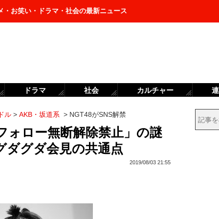
メ・お笑い・ドラマ・社会の最新ニュース
ドラマ
社会
カルチャー
連
ドル
>
AKB・坂道系
>
NGT48がSNS解禁
禁「フォロー無断解除禁止」の謎
グダグダ会見の共通点
2019/08/03 21:55