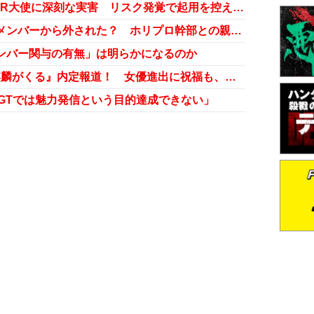
吉本興業の騒動で地方のタレントPR大使に深刻な実害 リスク発覚で起用を控える動きも
NGT48荻野由佳と中井りか、選抜メンバーから外された？ ホリプロ幹部との親密動画も拡散
メンバー関与の有無」は明らかになるのか
元NGT48 山口真帆、NHK大河『麒麟がくる』内定報道！ 女優進出に祝福も、ファンが心配する“あの欠点”
NGTでは魅力発信という目的達成できない」