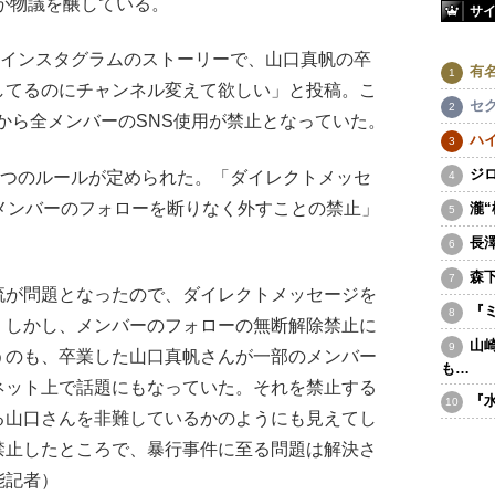
容が物議を醸している。
サ
にインスタグラムのストーリーで、山口真帆の卒
有
してるのにチャンネル変えて欲しい」と投稿。こ
セ
日から全メンバーのSNS使用が禁止となっていた。
ハ
ジ
2つのルールが定められた。「ダイレクトメッセ
メンバーのフォローを断りなく外すことの禁止」
瀧
長
森
流が問題となったので、ダイレクトメッセージを
『
。しかし、メンバーのフォローの無断解除禁止に
山
うのも、卒業した山口真帆さんが一部のメンバー
も…
ネット上で話題にもなっていた。それを禁止する
『
る山口さんを非難しているかのようにも見えてし
禁止したところで、暴行事件に至る問題は解決さ
能記者）