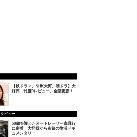
集
【秋ドラマ、NHK大河、朝ドラ】大
好評「忖度0レビュー」全話更新！
ンタビュー
50歳を迎えたオートレーサー森且行
に密着 大怪我から奇跡の復活ドキ
ュメンタリー