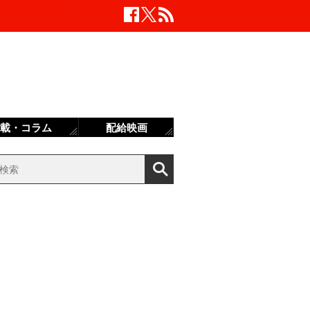
載・コラム
配給映画