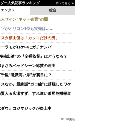
イゾー人気記事ランキング
すべて見る
エンタメ
総合
名人サイン“ネット売買”の闇
クゾがオリコン1位も実売は……
イスタ横山健は「カッコだけの男」
ローラモがロケ中にガチナンパ
“極秘出演”の『全裸監督』はどうなる？
澤まさみベッドシーン称賛の理由
下千里“意識高い系”が裏目に？
ミスなか』最終話“ガロ編”に落胆したワケ
崎賢人＆広瀬すず、すれ違い破局危機報道
水ダウ』コジマジックが炎上中
04:20更新