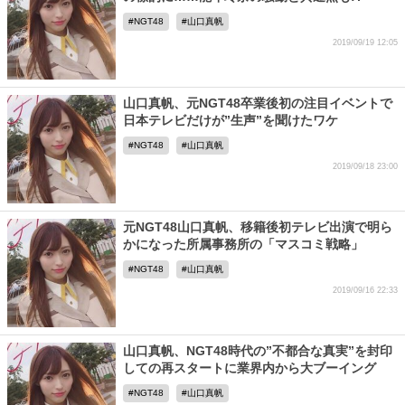
NGT48
山口真帆
2019/09/19 12:05
山口真帆、元NGT48卒業後初の注目イベントで
日本テレビだけが”生声”を聞けたワケ
NGT48
山口真帆
2019/09/18 23:00
元NGT48山口真帆、移籍後初テレビ出演で明ら
かになった所属事務所の「マスコミ戦略」
NGT48
山口真帆
2019/09/16 22:33
山口真帆、NGT48時代の”不都合な真実”を封印
しての再スタートに業界内から大ブーイング
NGT48
山口真帆