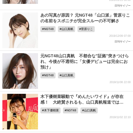
2020/01/13 00:00
日刊サイゾー
あの写真が原因？ 元NGT48「山口派」菅原りこ
の名前をスポニチが完全スルーの不可解さ
NGT48
山口真帆
菅原りこ
2019/12/09 07:00
日刊サイゾー
元NGT48山口真帆 不都合な”証拠”突きつけら
れ、今後が不透明に「女優デビューは完全にお
預け」
NGT48
山口真帆
2019/11/06 22:00
木下優樹菜騒動で『めんたいワイド』が存在
感！ 大絶賛されるも、山口真帆報道では…
木下優樹菜
NGT48
山口真帆
2019/11/02 22:10