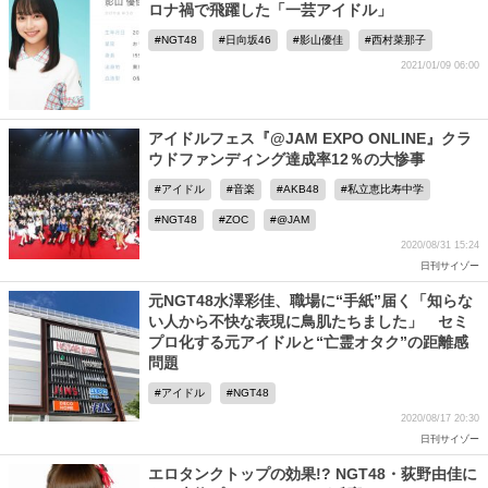
ロナ禍で飛躍した「一芸アイドル」
NGT48
日向坂46
影山優佳
西村菜那子
2021/01/09 06:00
アイドルフェス『@JAM EXPO ONLINE』クラ
ウドファンディング達成率12％の大惨事
アイドル
音楽
AKB48
私立恵比寿中学
NGT48
ZOC
@JAM
2020/08/31 15:24
日刊サイゾー
元NGT48水澤彩佳、職場に“手紙”届く「知らな
い人から不快な表現に鳥肌たちました」 セミ
プロ化する元アイドルと“亡霊オタク”の距離感
問題
アイドル
NGT48
2020/08/17 20:30
日刊サイゾー
エロタンクトップの効果!? NGT48・荻野由佳に