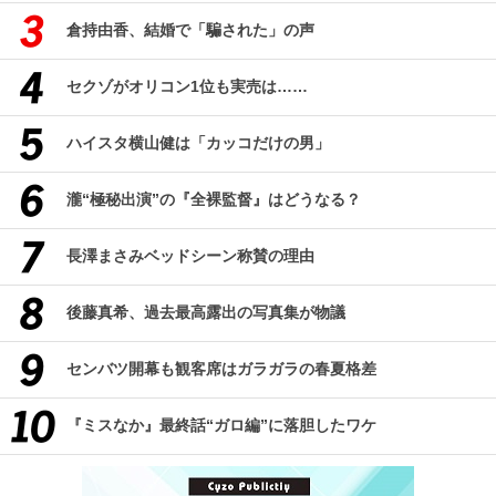
倉持由香、結婚で「騙された」の声
セクゾがオリコン1位も実売は……
ハイスタ横山健は「カッコだけの男」
瀧“極秘出演”の『全裸監督』はどうなる？
長澤まさみベッドシーン称賛の理由
後藤真希、過去最高露出の写真集が物議
センバツ開幕も観客席はガラガラの春夏格差
『ミスなか』最終話“ガロ編”に落胆したワケ