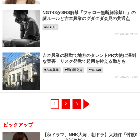
NGT48がSNS解禁「フォロー無断解除禁止」の
謎ルールと吉本興業のグダグダ会見の共通点
NGT48
2019/08/03 21:55
吉本興業の騒動で地方のタレントPR大使に深刻
な実害 リスク発覚で起用を控える動きも
吉本興業
田口淳之介
NGT48
2019/07/29 12:00
1
2
3
ピックアップ
【秋ドラマ、NHK大河、朝ドラ】大好評「忖度0