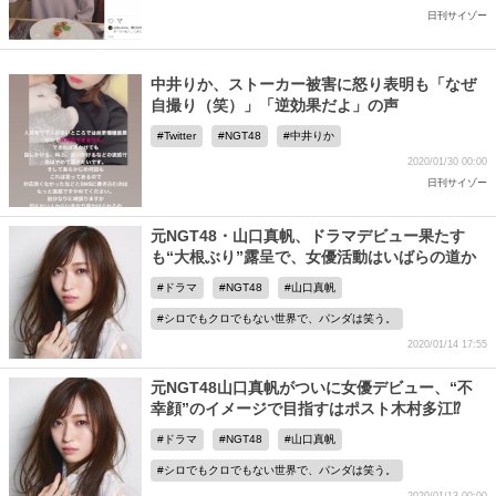
日刊サイゾー
中井りか、ストーカー被害に怒り表明も「なぜ
自撮り（笑）」「逆効果だよ」の声
Twitter
NGT48
中井りか
2020/01/30 00:00
日刊サイゾー
元NGT48・山口真帆、ドラマデビュー果たす
も“大根ぶり”露呈で、女優活動はいばらの道か
ドラマ
NGT48
山口真帆
シロでもクロでもない世界で、パンダは笑う。
2020/01/14 17:55
元NGT48山口真帆がついに女優デビュー、“不
幸顔”のイメージで目指すはポスト木村多江⁉
ドラマ
NGT48
山口真帆
シロでもクロでもない世界で、パンダは笑う。