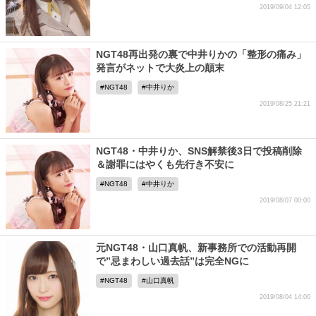
2019/09/04 12:05
NGT48再出発の裏で中井りかの「整形の痛み」
発言がネットで大炎上の顛末
NGT48
中井りか
2019/08/25 21:21
NGT48・中井りか、SNS解禁後3日で投稿削除
＆謝罪にはやくも先行き不安に
NGT48
中井りか
2019/08/07 00:00
元NGT48・山口真帆、新事務所での活動再開
で”忌まわしい過去話”は完全NGに
NGT48
山口真帆
2019/08/04 14:00