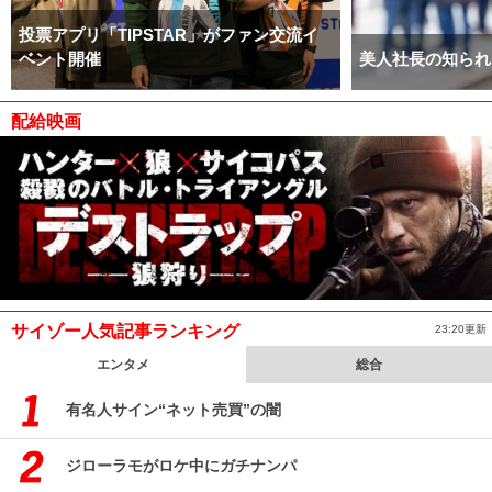
投票アプリ「TIPSTAR」がファン交流イ
ベント開催
美人社長の知られ
配給映画
サイゾー人気記事ランキング
23:20更新
エンタメ
総合
有名人サイン“ネット売買”の闇
ジローラモがロケ中にガチナンパ