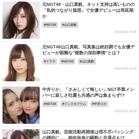
元NGT48・山口真帆、ネット支持は高いものの
「私的つながり疑惑」で女優デビューは再延期
か
NGT48
山口真帆
2019/11/01 23:00
元NGT48山口真帆、写真集は絶好調でも女優デ
ビューが困難な”複数の深刻事情”とは？
ドラマ
NGT48
山口真帆
2019/10/09 12:00
中井りか、「さみしくて悔しい」NGT卒業メン
バーに寂しさ吐露も共感の声は集まらず!?
NGT48
インスタグラム
中井りか
2019/10/02 06:30
山口真帆、芸能活動再開後は理不尽バッシング
の標的に……能年玲奈の騒動と共通点も!?