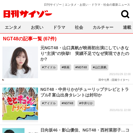
日刊サイゾー｜エンタメ・お笑い・ドラマ・社会の最新ニュース
日刊サイゾー
エンタメ
お笑い
ドラマ
社会
カルチャー
連載
NGT48の記事一覧 (67件)
元NGT48・山口真帆が映画初出演にしていきな
り“主演”の快挙! 実績不足でなぜ実現できたの
か?
アイドル
映画
NGT48
山口真帆
2021/01/29 22:00
田中七男（芸能ライター）
NGT48・中井りかがチューリップテレビとトラ
ブル⁉ 富山出身タレントは封印か
アイドル
NGT48
中井りか
2021/01/11 22:00
日向坂46・影山優佳、NGT48・西村菜那子…コ