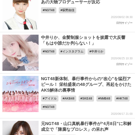
あの大物プロデューサーが反応
NGT48
荻野由佳
2020/08/02 06:30
日刊サイゾー
中井りか、金髪制服ショットを披露で大反響
「もはや誰だか判らない！」
NGT48
インスタグラム
中井りか
2020/06/25 10:30
日刊サイゾー
NGT48新体制、暴行事件からの“改心”を猛烈ア
ピール！ 栄枯盛衰の48グループ、再起をかけた
AKS解体の裏事情
アイドル
AKB48
SKE48
NMB48
HKT48
NGT48
2020/06/17 21:00
元NGT48・山口真帆暴行事件が“4月8日”に和解
成立で「陳腐なプロレス」の呆れ声