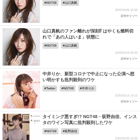
NGT48
山口真帆
2020/04/09 18:00
日刊サイゾー
山口真帆のファン離れが深刻⁉ はやくも燃料切
れで「あの人はいま」状態に
NGT48
山口真帆
2020/03/16 06:00
日刊サイゾー
中井りか、新型コロナで中止になった公演へ想
い明かすも批判殺到のワケ
Twitter
NGT48
中井りか
2020/03/14 10:15
日刊サイゾー
タイミング悪すぎ!? NGT48・荻野由佳、インス
タのワイン写真に批判殺到したワケ
NGT48
荻野由佳
2020/02/05 12:05