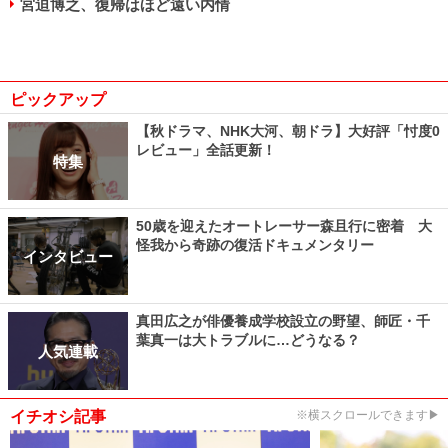
宮迫博之、復帰はほど遠い内情
ピックアップ
【秋ドラマ、NHK大河、朝ドラ】大好評「忖度0
レビュー」全話更新！
特集
50歳を迎えたオートレーサー森且行に密着 大
怪我から奇跡の復活ドキュメンタリー
インタビュー
真田広之が俳優養成学校設立の野望、師匠・千
葉真一は大トラブルに…どうなる？
人気連載
イチオシ記事
※横スクロールできます▶