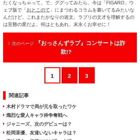
たくなっちゃって。で、ググってみたら、今は「FIGARO」ウ
ェブ版で「
おとこのて
」にまつわるコラムを書いてるみたいな
んだけど、これまたかなりの迷文。ラブリの文才を理解するの
は至難の業だよ。何はともあれ、末永くお幸せに！
『おっさんずラブ』コンサートは詐
次のページ
欺!?
1
2
3
関連記事
木村ドラマで局が元を取ったワケ
熾烈な愛人キャラ枠争奪戦へ
ジャニーズ、次のデビューは？
松岡茉優、友達いないキャラは？