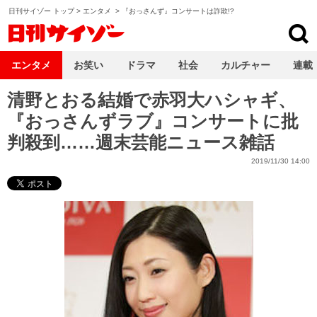
日刊サイゾー トップ
>
エンタメ
>
『おっさんず』コンサートは詐欺!?
日刊サイゾー
エンタメ
お笑い
ドラマ
社会
カルチャー
連載
清野とおる結婚で赤羽大ハシャギ、
『おっさんずラブ』コンサートに批
判殺到……週末芸能ニュース雑話
2019/11/30 14:00