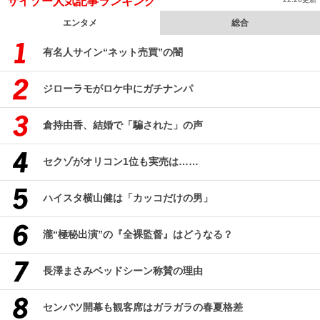
サイゾー人気記事ランキング
エンタメ
総合
有名人サイン“ネット売買”の闇
ジローラモがロケ中にガチナンパ
倉持由香、結婚で「騙された」の声
セクゾがオリコン1位も実売は……
ハイスタ横山健は「カッコだけの男」
瀧“極秘出演”の『全裸監督』はどうなる？
長澤まさみベッドシーン称賛の理由
センバツ開幕も観客席はガラガラの春夏格差