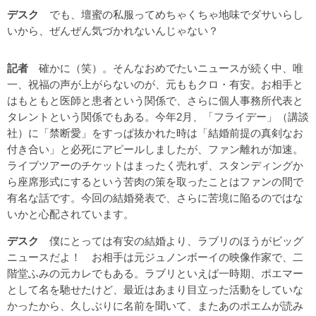
デスク
でも、壇蜜の私服ってめちゃくちゃ地味でダサいらし
いから、ぜんぜん気づかれないんじゃない？
記者
確かに（笑）。そんなおめでたいニュースが続く中、唯
一、祝福の声が上がらないのが、元ももクロ・有安。お相手と
はもともと医師と患者という関係で、さらに個人事務所代表と
タレントという関係でもある。今年2月、「フライデー」（講談
社）に「禁断愛」をすっぱ抜かれた時は「結婚前提の真剣なお
付き合い」と必死にアピールしましたが、ファン離れが加速。
ライブツアーのチケットはまったく売れず、スタンディングか
ら座席形式にするという苦肉の策を取ったことはファンの間で
有名な話です。今回の結婚発表で、さらに苦境に陥るのではな
いかと心配されています。
デスク
僕にとっては有安の結婚より、ラブリのほうがビッグ
ニュースだよ！ お相手は元ジュノンボーイの映像作家で、二
階堂ふみの元カレでもある。ラブリといえば一時期、ポエマー
として名を馳せたけど、最近はあまり目立った活動をしていな
かったから、久しぶりに名前を聞いて、またあのポエムが読み