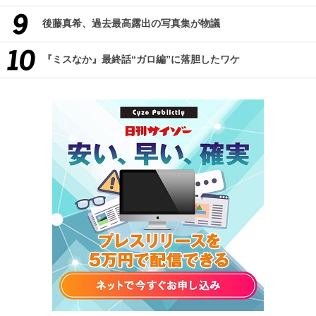
後藤真希、過去最高露出の写真集が物議
『ミスなか』最終話“ガロ編”に落胆したワケ