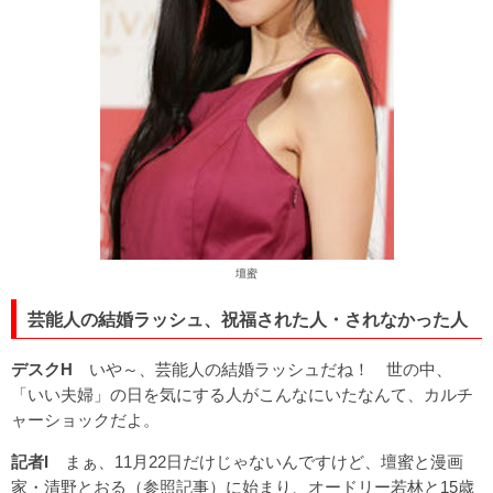
壇蜜
芸能人の結婚ラッシュ、祝福された人・されなかった人
デスクH
いや～、芸能人の結婚ラッシュだね！ 世の中、
「いい夫婦」の日を気にする人がこんなにいたなんて、カルチ
ャーショックだよ。
記者I
まぁ、11月22日だけじゃないんですけど、壇蜜と漫画
家・清野とおる（
参照記事
）に始まり、オードリー若林と15歳