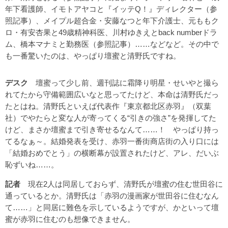
年下看護師、イモトアヤコと『イッテQ！』ディレクター（
参
照記事
）、メイプル超合金・安藤なつと年下介護士、元ももク
ロ・有安杏果と49歳精神科医、川村ゆきえとback numberドラ
ム、橋本マナミと勤務医（
参照記事
）……などなど。その中で
も一番驚いたのは、やっぱり壇蜜と清野氏ですね。
デスク
壇蜜って少し前、週刊誌に霜降り明星・せいやと撮ら
れてたから守備範囲広いなと思ってたけど、本命は清野氏だっ
たとはね。清野氏といえば代表作『東京都北区赤羽』（双葉
社）でやたらと変な人が寄ってくる“引きの強さ”を発揮してた
けど、まさか壇蜜まで引き寄せるなんて……！ やっぱり持っ
てるなぁ～。結婚発表を受け、赤羽一番街商店街の入り口には
「結婚おめでとう」の横断幕が設置されたけど、アレ、だいぶ
恥ずいね……。
記者
現在2人は同居しておらず、清野氏が壇蜜の住む世田谷に
通っているとか。清野氏は「赤羽の漫画家が世田谷に住むなん
て……」と同居に難色を示しているようですが、かといって壇
蜜が赤羽に住むのも想像できません。