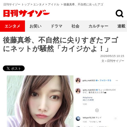
日刊サイゾー トップ
>
エンタメ
>
アイドル
>
後藤真希、不自然に尖ったアゴ
日刊サイゾー
エンタメ
お笑い
ドラマ
社会
カルチャー
連載
後藤真希、不自然に尖りすぎたアゴ
にネットが騒然「カイジかよ！」
2020/05/15 10:15
文＝
日刊サイゾー