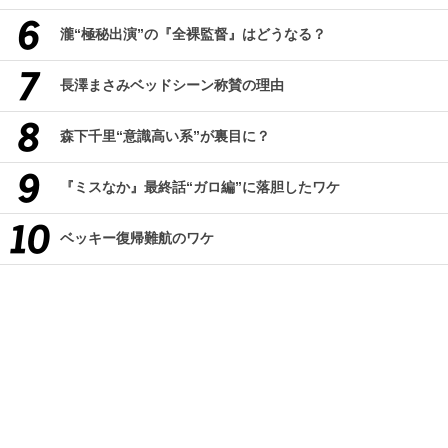
瀧“極秘出演”の『全裸監督』はどうなる？
長澤まさみベッドシーン称賛の理由
森下千里“意識高い系”が裏目に？
『ミスなか』最終話“ガロ編”に落胆したワケ
ベッキー復帰難航のワケ