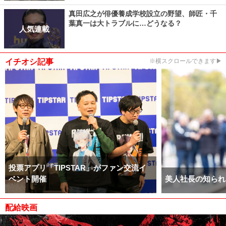
真田広之が俳優養成学校設立の野望、師匠・千
葉真一は大トラブルに…どうなる？
人気連載
イチオシ記事
※横スクロールできます▶
投票アプリ「TIPSTAR」がファン交流イ
ベント開催
美人社長の知られ
配給映画