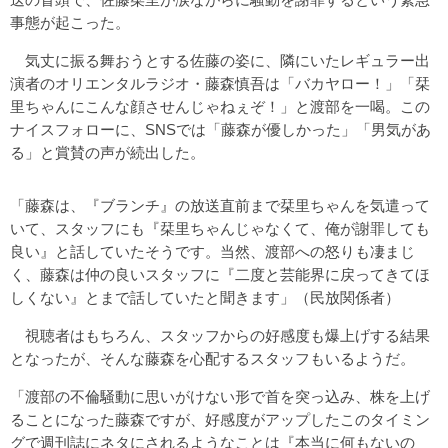
事態が起こった。
気丈に振る舞おうとする佐藤の姿に、隣にいたレギュラー出
演者のオリエンタルラジオ・藤森慎吾は「バカヤロー！」「栞
里ちゃんにこんな顔させんじゃねぇぞ！」と渡部を一喝。この
ナイスフォローに、SNSでは「藤森が優しかった」「男気があ
る」と賞賛の声が続出した。
「藤森は、『ブランチ』の放送直前まで栞里ちゃんを気遣って
いて、スタッフにも『栞里ちゃんじゃなくて、俺が謝罪しても
良い』と話していたそうです。当然、渡部への怒りも凄まじ
く、藤森は仲の良いスタッフに『二度と芸能界に戻ってきてほ
しくない』とまで話していたと聞きます」（民放関係者）
視聴者はもちろん、スタッフからの好感度も爆上げする結果
となったが、そんな藤森を心配するスタッフもいるようだ。
「渡部の不倫騒動に思いがけない形で首を突っ込み、株を上げ
ることになった藤森ですが、好感度がアップしたこのタイミン
グで週刊誌にネタにされるようなことは『本当に何もないの