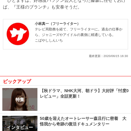
ひとまずは、好感度バツグン芸人となった藤森に任せておけ
ば、『王様のブランチ』も安泰そうだ。
小林真一（フリーライター）
テレビ局勤務を経て、フリーライターに。過去の仕事か
ら、ジャニーズやアイドルの裏側に精通している。
こばやししんいち
最終更新：
2020/06/15 16:30
ピックアップ
【秋ドラマ、NHK大河、朝ドラ】大好評「忖度0
レビュー」全話更新！
特集
50歳を迎えたオートレーサー森且行に密着 大
怪我から奇跡の復活ドキュメンタリー
インタビュー