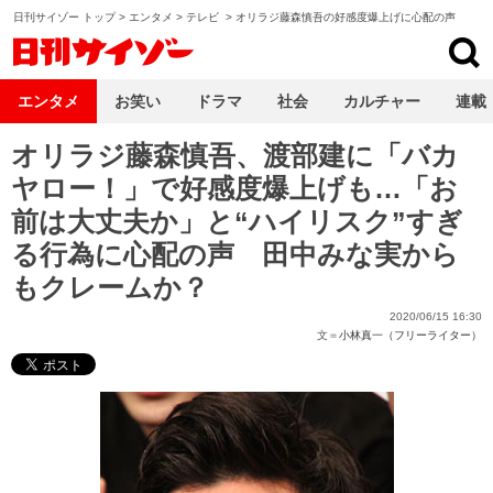
日刊サイゾー トップ
>
エンタメ
>
テレビ
>
オリラジ藤森慎吾の好感度爆上げに心配の声
日刊サイゾー
エンタメ
お笑い
ドラマ
社会
カルチャー
連載
オリラジ藤森慎吾、渡部建に「バカ
ヤロー！」で好感度爆上げも…「お
前は大丈夫か」と“ハイリスク”すぎ
る行為に心配の声 田中みな実から
もクレームか？
2020/06/15 16:30
文＝
小林真一（フリーライター）