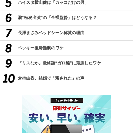
ハイスタ横山健は「カッコだけの男」
瀧“極秘出演”の『全裸監督』はどうなる？
長澤まさみベッドシーン称賛の理由
ベッキー復帰難航のワケ
『ミスなか』最終話“ガロ編”に落胆したワケ
倉持由香、結婚で「騙された」の声