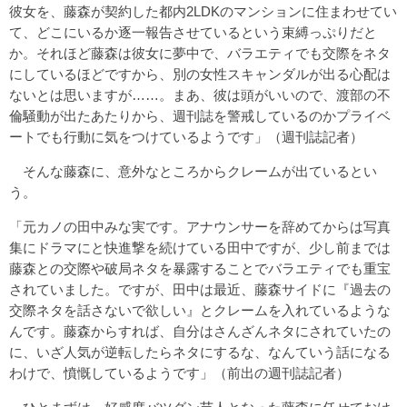
彼女を、藤森が契約した都内2LDKのマンションに住まわせてい
て、どこにいるか逐一報告させているという束縛っぷりだと
か。それほど藤森は彼女に夢中で、バラエティでも交際をネタ
にしているほどですから、別の女性スキャンダルが出る心配は
ないとは思いますが……。まあ、彼は頭がいいので、渡部の不
倫騒動が出たあたりから、週刊誌を警戒しているのかプライベ
ートでも行動に気をつけているようです」（週刊誌記者）
そんな藤森に、意外なところからクレームが出ているとい
う。
「元カノの田中みな実です。アナウンサーを辞めてからは写真
集にドラマにと快進撃を続けている田中ですが、少し前までは
藤森との交際や破局ネタを暴露することでバラエティでも重宝
されていました。ですが、田中は最近、藤森サイドに『過去の
交際ネタを話さないで欲しい』とクレームを入れているような
んです。藤森からすれば、自分はさんざんネタにされていたの
に、いざ人気が逆転したらネタにするな、なんていう話になる
わけで、憤慨しているようです」（前出の週刊誌記者）