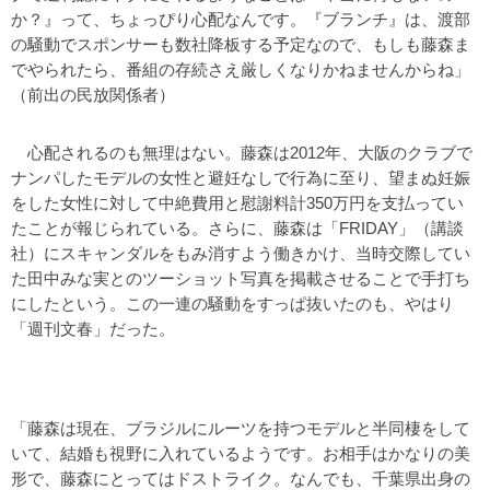
か？』って、ちょっぴり心配なんです。『ブランチ』は、渡部
の騒動でスポンサーも数社降板する予定なので、もしも藤森ま
でやられたら、番組の存続さえ厳しくなりかねませんからね」
（前出の民放関係者）
心配されるのも無理はない。藤森は2012年、大阪のクラブで
ナンパしたモデルの女性と避妊なしで行為に至り、望まぬ妊娠
をした女性に対して中絶費用と慰謝料計350万円を支払ってい
たことが報じられている。さらに、藤森は「FRIDAY」（講談
社）にスキャンダルをもみ消すよう働きかけ、当時交際してい
た田中みな実とのツーショット写真を掲載させることで手打ち
にしたという。この一連の騒動をすっぱ抜いたのも、やはり
「週刊文春」だった。
「藤森は現在、ブラジルにルーツを持つモデルと半同棲をして
いて、結婚も視野に入れているようです。お相手はかなりの美
形で、藤森にとってはドストライク。なんでも、千葉県出身の