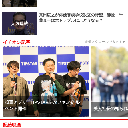
真田広之が俳優養成学校設立の野望、師匠・千
葉真一は大トラブルに…どうなる？
人気連載
イチオシ記事
※横スクロールできます▶
投票アプリ「TIPSTAR」がファン交流イ
ベント開催
美人社長の知られ
配給映画