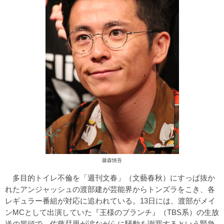
藤森慎吾
多目的トイレ不倫を「週刊文春」（文藝春秋）にすっぱ抜か
れたアンジャッシュの渡部建が芸能界からトンズラをこき、各
レギュラー番組が対応に追われている。13日には、渡部がメイ
ンMCとして出演していた『王様のブランチ』（TBS系）の生放
送の冒頭で、佐藤栞里が涙ながらに騒動を謝罪するという緊急