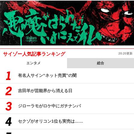
サイゾー人気記事ランキング
20:20更新
エンタメ
総合
有名人サイン“ネット売買”の闇
吉田羊が芸能界から消える日
ジローラモがロケ中にガチナンパ
セクゾがオリコン1位も実売は……