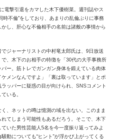
に電撃引退をカマした木下優樹菜。週刊誌やス
同時不倫”をしており、あまりの乱倫ぶりに事務
しかし、肝心な不倫相手の名前は諸般の事情から
でジャーナリストの中村竜太郎氏は、9日放送
で、木下のお相手の特徴を「30代の大手事務所
ッパー。筋トレでガンガン身体を鍛えている肉体
、イケメンなんですよ」「裏は取っています」とポ
ラッパーに疑惑の目が向けられ、SNSコメント
している。
く、ネットの噂は憶測の域を出ない。このまま
られてしまう可能性もあるだろう。そこで、木下
していた男性芸能人5名を今一度振り返ってみよ
騒動についても“ヒント”が浮かび上がってくる