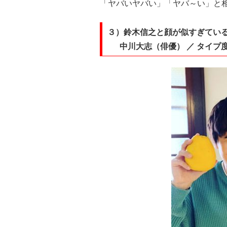
「ヤバいヤバい」「ヤバ～い」と
３）鈴木信之と顔が似すぎてい
中川大志（俳優） ／ タイプ