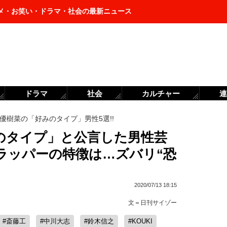
メ・お笑い・ドラマ・社会の最新ニュース
ドラマ
社会
カルチャー
連
優樹菜の「好みのタイプ」男性5選!!
のタイプ」と公言した男性芸
手ラッパーの特徴は…ズバリ“恐
2020/07/13 18:15
文＝
日刊サイゾー
#斎藤工
#中川大志
#鈴木信之
#KOUKI