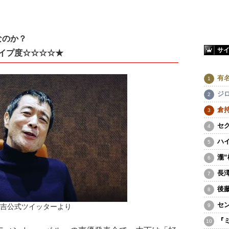
何なのか？
サ
イプ度☆☆☆☆★
有
ジ
倉
セ
ハ
瀧
長
後
セ
吉公式ツイッターより
『