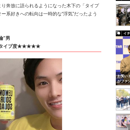
より奔放に語られるようになった木下の「タイプ
ー系好きへの転向は一時的な“浮気”だったよう
イ
倫”男
 タイプ度★★★★★
お笑いト
がファ