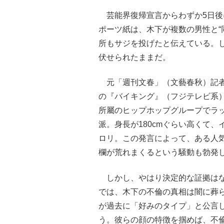
芸能界復帰宣言からわずか5日後
ポーツ紙は、木下が複数の男性と“
所もサジを投げたと伝えている。
伏せられたままだ。
元「週刊文春」（文藝春秋）記者
の『バイキング』（フジテレビ系）
所屬のヒップホップグループでラ
派。身長が180cmぐらい高くて
ロリ。この発言によって、ある人気
欄が荒れまくるという騒動も勃発
しかし、やはり決定的な証拠はな
では、木下の不倫の真相は闇に葬
が過去に「好みのタイプ」と公言
う。彼らの顔の特徴を掴めば、不倫