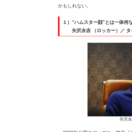
かもしれない。
１）“ハムスター顔”とは一体
矢沢永吉 （ロッカー）／ タ
矢沢永