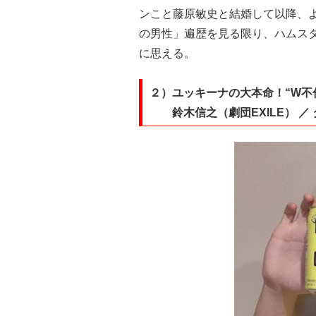
ンこと藤原敏史と結婚して以降、
の男性」遍歴を見る限り、ハムスタ
に思える。
２）ユッキーナの大本命！“W不
鈴木信之（劇団EXILE） ／