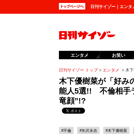
日刊サイゾー｜エンタ
エンタメ
お笑い
日刊サイゾー トップ
>
エンタメ
>
木下
木下優樹菜が「好み
能人5選!! 不倫相
竜顔”!?
#不倫
#矢沢永吉
#木下優樹菜