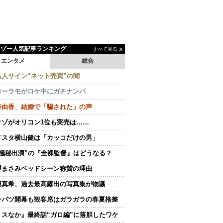
イゾー人気記事ランキング
すべて見る
エンタメ
総合
名人サイン“ネット売買”の闇
ローラモがロケ中にガチナンパ
持由香、結婚で「騙された」の声
クゾがオリコン1位も実売は……
イスタ横山健は「カッコだけの男」
“極秘出演”の『全裸監督』はどうなる？
澤まさみベッドシーン称賛の理由
藤真希、過去最高露出の写真集が物議
ンバツ開幕も観客席はガラガラの春夏格差
ミスなか』最終話“ガロ編”に落胆したワケ