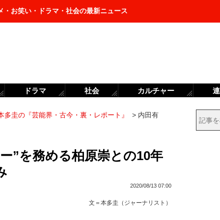
メ・お笑い・ドラマ・社会の最新ニュース
ドラマ
社会
カルチャー
連
本多圭の『芸能界・古今・裏・レポート』
>
内田有
ー”を務める柏原崇との10年
み
2020/08/13 07:00
文＝
本多圭（ジャーナリスト）