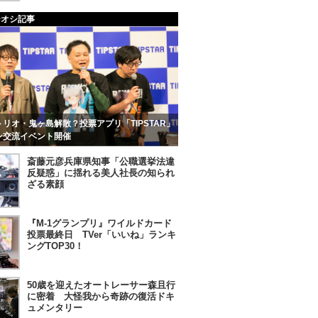
チオシ記事
リオ・鬼ヶ島解散？投票アプリ「TIPSTAR」
ン交流イベント開催
斎藤元彦兵庫県知事「公職選挙法違
反疑惑」に揺れる美人社長の知られ
ざる素顔
『M-1グランプリ』ワイルドカード
投票最終日 TVer「いいね」ランキ
ングTOP30！
50歳を迎えたオートレーサー森且行
に密着 大怪我から奇跡の復活ドキ
ュメンタリー