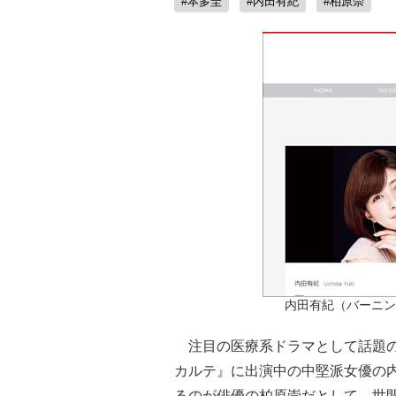
#本多圭
#内田有紀
#柏原崇
内田有紀（バーニン
注目の医療系ドラマとして話題の
カルテ』に出演中の中堅派女優の内
るのが俳優の柏原崇だとして、世