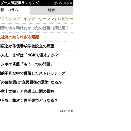
イゾー人気記事ランキング
すべて見る
連載・コラム
総合
プロミシング・ヤング・ウーマン』レビュー
頼朝の命を助けたかったのは後白河法皇？
人社長の知られざる素顔
田広之が俳優養成学校設立の野望
本人志 まずは「NGKで漫才」か？
ャンポケ斉藤「もう一つの問題」
倒的不利な中で優勝したストレッチーズ
夏の衆院選は”立民最後の選挙”なるか
小室圭文書」と弁護士口調の貫禄
佐ヶ谷、相次ぐ再開発でどうなる？
14:20更新