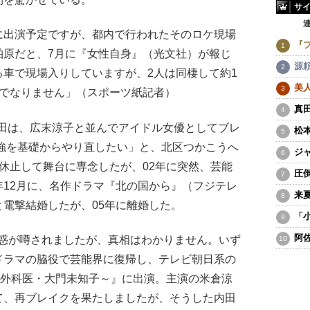
サ
に出演予定ですが、都内で行われたそのロケ現場
『
柏原だと、7月に『女性自身』（光文社）が報じ
源
車で現場入りしていますが、2人は同棲して約1
美
議でなりません」（スポーツ紙記者）
真
内田は、広末涼子と並んでアイドル女優としてブレ
松
勉強を基礎からやり直したい」と、北区つかこうへ
ジ
休止して舞台に専念したが、02年に突然、芸能
圧
12月に、名作ドラマ『北の国から』（フジテレ
来
電撃結婚したが、05年に離婚した。
「
阿
疑惑が噂されましたが、真相はわかりません。いず
ドラマの脇役で芸能界に復帰し、テレビ朝日系の
～外科医・大門未知子～』に出演。主演の米倉涼
て、再ブレイクを果たしましたが、そうした内田