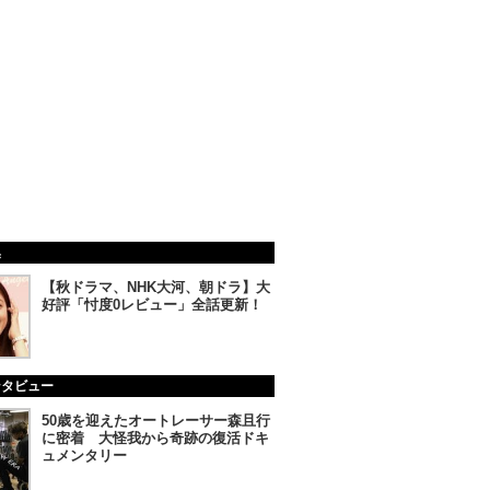
集
【秋ドラマ、NHK大河、朝ドラ】大
好評「忖度0レビュー」全話更新！
ンタビュー
50歳を迎えたオートレーサー森且行
に密着 大怪我から奇跡の復活ドキ
ュメンタリー