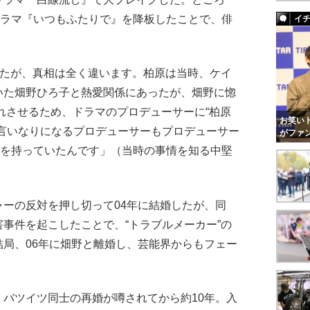
ドラマ『いつもふたりで』を降板したことで、俳
イ
したが、真相は全く違います。柏原は当時、ケイ
いた畑野ひろ子と熱愛関係にあったが、畑野に惚
れさせるため、ドラマのプロデューサーに“柏原
お笑いト
。言いなりになるプロデューサーもプロデューサー
がファ
力を持っていたんです」（当時の事情を知る中堅
ーの反対を押し切って04年に結婚したが、同
事件を起こしたことで、“トラブルメーカー”の
局、06年に畑野と離婚し、芸能界からもフェー
バツイツ同士の再婚が噂されてから約10年。入