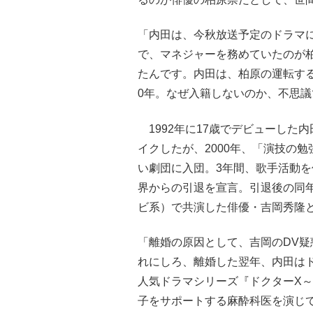
「内田は、今秋放送予定のドラマ
で、マネジャーを務めていたのが
たんです。内田は、柏原の運転する
0年。なぜ入籍しないのか、不思
1992年に17歳でデビューした
イクしたが、2000年、「演技の
い劇団に入団。3年間、歌手活動を
界からの引退を宣言。引退後の同年
ビ系）で共演した俳優・吉岡秀隆と
「離婚の原因として、吉岡のDV
れにしろ、離婚した翌年、内田は
人気ドラマシリーズ『ドクターX
子をサポートする麻酔科医を演じ