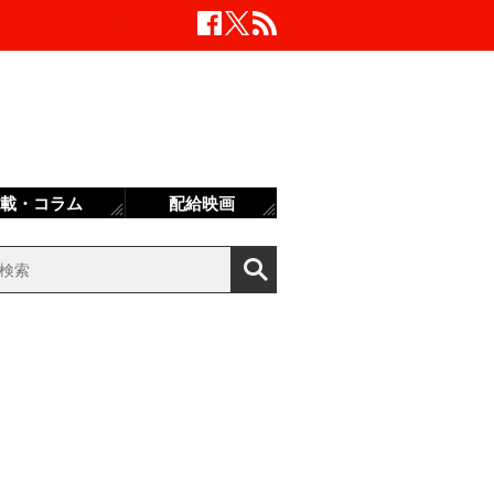
載・コラム
配給映画