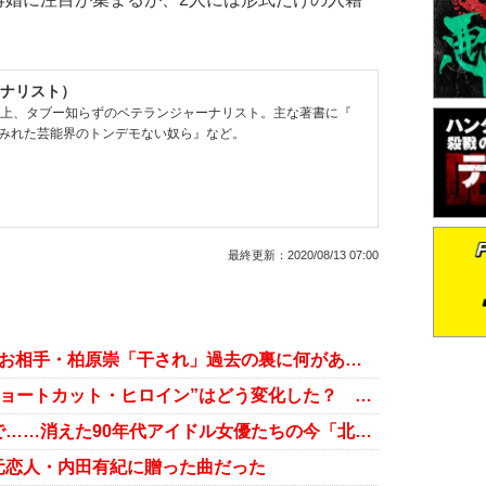
ナリスト）
以上、タブー知らずのベテランジャーナリスト。主な著書に『
みれた芸能界のトンデモない奴ら』など。
最終更新：
2020/08/13 07:00
内田有紀“8年愛”実らせ結婚へ？ お相手・柏原崇「干され」過去の裏に何があったのか
広末涼子と内田有紀、90年代の“ショートカット・ヒロイン”はどう変化した？ 共演作『ナオミとカナコ』から考察
広末涼子・内田有紀“初共演”の陰で……消えた90年代アイドル女優たちの今「北浦共笑、井出薫は？」
元恋人・内田有紀に贈った曲だった