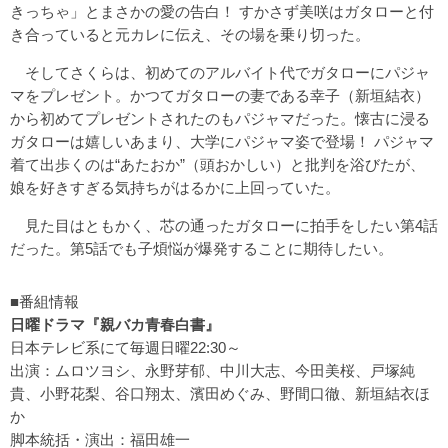
きっちゃ」とまさかの愛の告白！ すかさず美咲はガタローと付
き合っていると元カレに伝え、その場を乗り切った。
そしてさくらは、初めてのアルバイト代でガタローにパジャ
マをプレゼント。かつてガタローの妻である幸子（新垣結衣）
から初めてプレゼントされたのもパジャマだった。懐古に浸る
ガタローは嬉しいあまり、大学にパジャマ姿で登場！ パジャマ
着て出歩くのは“あたおか”（頭おかしい）と批判を浴びたが、
娘を好きすぎる気持ちがはるかに上回っていた。
見た目はともかく、芯の通ったガタローに拍手をしたい第4話
だった。第5話でも子煩悩が爆発することに期待したい。
■番組情報
日曜ドラマ『親バカ青春白書』
日本テレビ系にて毎週日曜22:30～
出演：ムロツヨシ、永野芽郁、中川大志、今田美桜、戸塚純
貴、小野花梨、谷口翔太、濱田めぐみ、野間口徹、新垣結衣ほ
か
脚本統括・演出：福田雄一