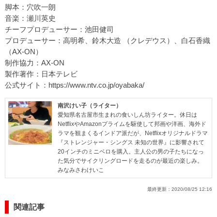
脚本：穴吹一朗
音楽：瀬川英史
チーフプロデューサー：池田健司
プロデューサー：高明希、鈴木大造 （クレデウス）、白石香織
（AX-ON）
制作協力：AX-ON
製作著作：日本テレビ
公式サイト：
https://www.ntv.co.jp/oyabaka/
南沢けい子（ライター）
愛知県名古屋市生まれの食いしん坊ライター。休日は
NetflixやAmazonプライムを駆使して邦画や洋画、海外ド
ラマを観まくるインドア派だが、Netflixオリジナルドラマ
『ストレンジャー・シングス 未知の世界』に影響されて
20インチのミニベロを購入。主人公の男の子たちになっ
た気分でサイクリングロードを走るのが最近の楽しみ。
みなみさわけいこ
最終更新：
2020/08/25 12:16
関連記事