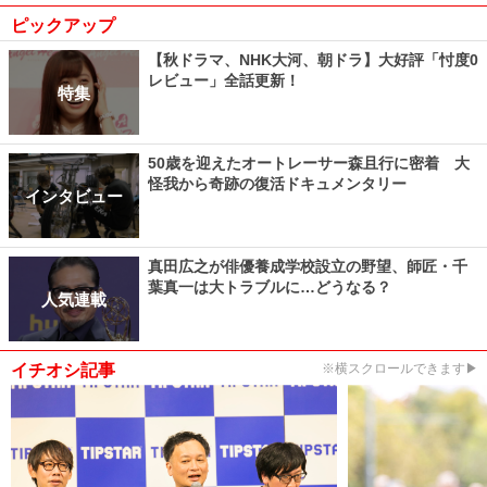
ピックアップ
【秋ドラマ、NHK大河、朝ドラ】大好評「忖度0
レビュー」全話更新！
特集
50歳を迎えたオートレーサー森且行に密着 大
怪我から奇跡の復活ドキュメンタリー
インタビュー
真田広之が俳優養成学校設立の野望、師匠・千
葉真一は大トラブルに…どうなる？
人気連載
イチオシ記事
※横スクロールできます▶