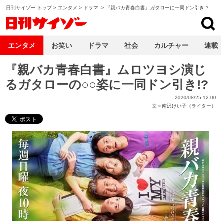
日刊サイゾー トップ
>
エンタメ
>
ドラマ
>
『親バカ青春白書』ガタローに一同ドン引き!?
日刊サイゾー
エンタメ
お笑い
ドラマ
社会
カルチャー
連載
『親バカ青春白書』ムロツヨシ演じ
るガタローの○○姿に一同ドン引き!?
2020/08/25 12:00
文＝
南沢けい子（ライター）