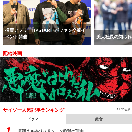
投票アプリ「TIPSTAR」がファン交流イ
ベント開催
美人社長の知られ
配給映画
サイゾー人気記事ランキング
11:20更新
ドラマ
総合
長澤まさみベッドシーン称賛の理由