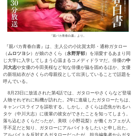
『親バカ青春白書』より。
『親バカ青春白書』は、主人公の小比賀太郎・通称ガタロー
（
ムロツヨシ
）が娘のさくら（
永野芽郁
）を溺愛するあまり同
じ大学に入学してしまう心温まるコメディドラマだ。俳優の
中
川大志
や女優の今田美桜など旬な俳優が脇を固めるほか、女優
の新垣結衣がさくらの母親役として出演していることで話題を
呼んでいる。
8月23日に放送された第4話では、ガタローやさくらなど登場
人物それぞれに転機が訪れた。2年に進級したガタローたちは、
キャンパスライフを謳歌する。しかし、さくらは恋焦がれるハ
タケ（中川大志）に後輩の彼女ができたことを知ってしまう。
落ち込むさくらだったが、美咲（小野花梨）が働くカフェが人
手不足だと知り、ガタローにアルバイトをしたいと申し出た。
アルバイトを反対するガタローだったが、担当編集者からガタ