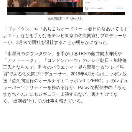
佐久間宣行（＠nobrock1）
『ゴッドタン』や『あちこちオードリー ～春日の店あいてます
よ？～』などを手がけるテレビ東京の佐久間宣行プロデューサ
ーが、3月末で同社を退社することが明らかになった。
『水曜日のダウンタウン』を手がけるTBSの藤井健太郎氏や
『アメトーーク』、『ロンドンハーツ』のテレビ朝日・加地倫
三氏とならんで、昨今のバラエティー界を牽引する“テレビ局
員”である佐久間プロデューサー。2019年4月からはニッポン放
送『佐久間宣行のオールナイトニッポン0（ZERO）』のレギュ
ラーパーソナリティーを務めるほか、Paraviで配信中の『考え
すぎちゃん』にもレギュラー出演するなど、裏方だけでな
く、“出演者”としての仕事も増えている。