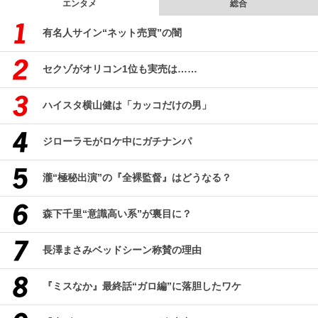
エンタメ
総合
有名人サイン“ネット売買”の闇
セクゾがオリコン1位も実売は……
ハイスタ横山健は「カッコだけの男」
ジローラモがロケ中にガチナンパ
瀧“極秘出演”の『全裸監督』はどうなる？
森下千里“意識高い系”が裏目に？
長澤まさみベッドシーン称賛の理由
『ミスなか』最終話“ガロ編”に落胆したワケ