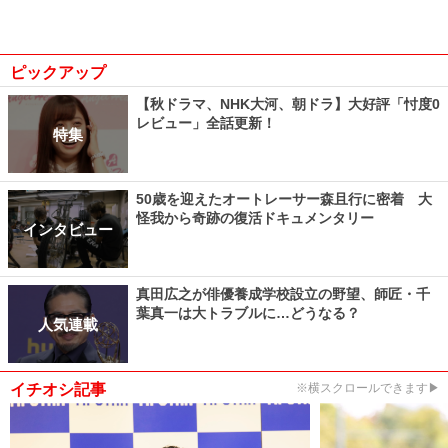
ピックアップ
【秋ドラマ、NHK大河、朝ドラ】大好評「忖度0
レビュー」全話更新！
特集
50歳を迎えたオートレーサー森且行に密着 大
怪我から奇跡の復活ドキュメンタリー
インタビュー
真田広之が俳優養成学校設立の野望、師匠・千
葉真一は大トラブルに…どうなる？
人気連載
イチオシ記事
※横スクロールできます▶