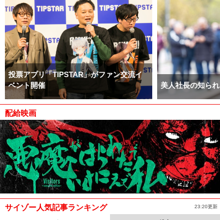
投票アプリ「TIPSTAR」がファン交流イ
ベント開催
美人社長の知られ
配給映画
サイゾー人気記事ランキング
23:20更新