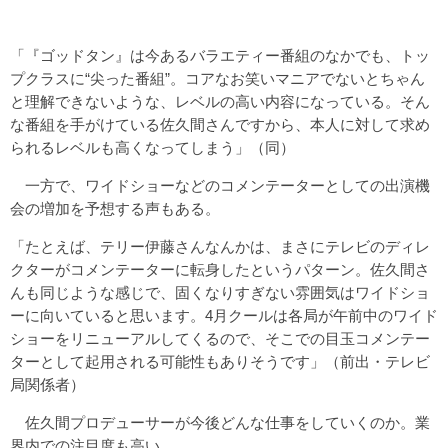
「『ゴッドタン』は今あるバラエティー番組のなかでも、トッ
プクラスに“尖った番組”。コアなお笑いマニアでないとちゃん
と理解できないような、レベルの高い内容になっている。そん
な番組を手がけている佐久間さんですから、本人に対して求め
られるレベルも高くなってしまう」（同）
一方で、ワイドショーなどのコメンテーターとしての出演機
会の増加を予想する声もある。
「たとえば、テリー伊藤さんなんかは、まさにテレビのディレ
クターがコメンテーターに転身したというパターン。佐久間さ
んも同じような感じで、固くなりすぎない雰囲気はワイドショ
ーに向いていると思います。4月クールは各局が午前中のワイド
ショーをリニューアルしてくるので、そこでの目玉コメンテー
ターとして起用される可能性もありそうです」（前出・テレビ
局関係者）
佐久間プロデューサーが今後どんな仕事をしていくのか。業
界内での注目度も高い。