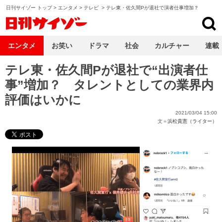
日刊サイゾー トップ
>
エンタメ
>
テレビ
>
テレ東・佐久間Pが退社で演者仕事増加？
日刊サイゾー
エンタメ
お笑い
ドラマ
社会
カルチャー
連載
テレ東・佐久間Pが退社で“出演者仕
事”増加？ タレントとしての業界内
評価はいかに
2021/03/04 15:00
文＝
浜松貴憲（ライター）