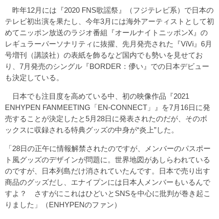
昨年12月には『2020 FNS歌謡祭』（フジテレビ系）で日本の
テレビ初出演を果たし、今年3月には海外アーティストとして初
めてニッポン放送のラジオ番組『オールナイトニッポンX』の
レギュラーパーソナリティに抜擢、先月発売された『ViVi』6月
号増刊（講談社）の表紙を飾るなど国内でも勢いを見せてお
り、7月発売のシングル『BORDER：儚い』での日本デビュー
も決定している。
日本でも注目度を高めている中、初の映像作品『2021
ENHYPEN FANMEETING「EN-CONNECT」』を7月16日に発
売することが決定したと5月28日に発表されたのだが、そのボ
ックスに収録される特典グッズの中身が“炎上”した。
「28日の正午に情報解禁されたのですが、メンバーのパスポー
ト風グッズのデザインが問題に。世界地図があしらわれている
のですが、日本列島だけ消されていたんです。日本で売り出す
商品のグッズだし、エナイプンには日本人メンバーもいるんで
すよ？ さすがにこれはひどいとSNSを中心に批判が巻き起こ
りました」（ENHYPENのファン）