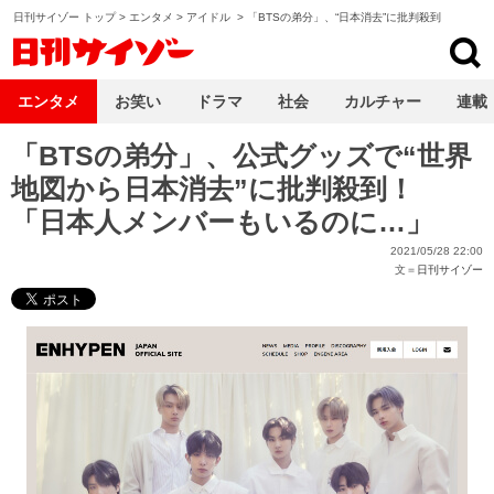
日刊サイゾー トップ
>
エンタメ
>
アイドル
>
「BTSの弟分」、“日本消去”に批判殺到
日刊サイゾー
エンタメ
お笑い
ドラマ
社会
カルチャー
連載
「BTSの弟分」、公式グッズで“世界
地図から日本消去”に批判殺到！
「日本人メンバーもいるのに…」
2021/05/28 22:00
文＝
日刊サイゾー