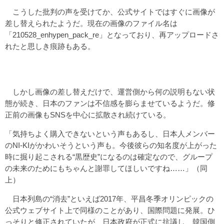
こうした批判の声を受けてか、公式サイトではすぐに画像が
差し替えられたようだ。現在の画像のファイル名は
「210528_enhypen_pack_re」となっており、再アップロードさ
れたと思しき痕跡もある。
しかし画像の差し替えだけで、運営側から何の説明もない状
態が続き、日本のファンは不信感を膨らませているようだ。修
正前の画像もSNSを中心に拡散され続けている。
「気持ちよく購入できないという声もあるし、日本人メンバー
のNI-KIがかわいそうという声も。今後彼らの知名度が上がった
時に掘り起こされる“黒歴史”になるのは確定なので、グループ
の未来のためにもちゃんと謝罪してほしいですね……」（同
上）
日本列島の“消去”といえば2017年、平昌冬季オリンピックの
公式ウェブサイト上で同様のことがあり、国際問題に発展。ひ
っそりと修正されていたが、日本政府が正式に抗議し、韓国側