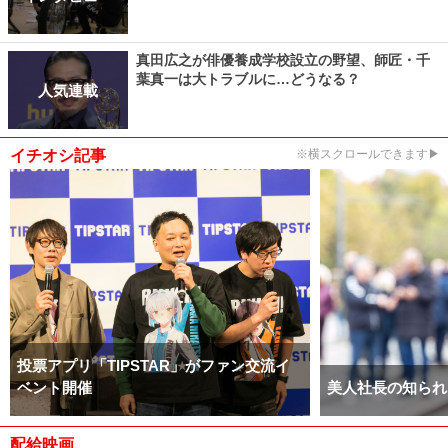
真田広之が俳優養成学校設立の野望、師匠・千
葉真一は大トラブルに…どうなる？
人気連載
イチオシ記事
※横スクロールできます▶
投票アプリ「TIPSTAR」がファン交流イ
ベント開催
美人社長の知られ
配給映画