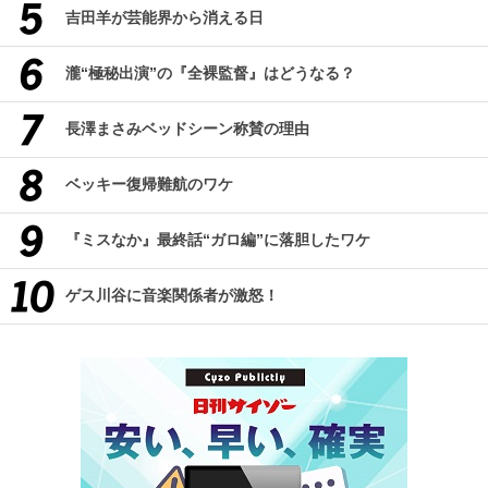
吉田羊が芸能界から消える日
瀧“極秘出演”の『全裸監督』はどうなる？
長澤まさみベッドシーン称賛の理由
ベッキー復帰難航のワケ
『ミスなか』最終話“ガロ編”に落胆したワケ
ゲス川谷に音楽関係者が激怒！