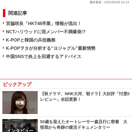
最終更新：
2021/05/28 22:13
関連記事
宮脇咲良「HKT48卒業」情報が流出！
NCTハリウッドに現メンバー不満爆発!?
K-POPと韓国の兵役義務
K-POPヲタが分析する“ヨジャグル”最新情勢
中国SNSで炎上を回避するアドバイス
ピックアップ
【秋ドラマ、NHK大河、朝ドラ】大好評「忖度0
レビュー」全話更新！
特集
50歳を迎えたオートレーサー森且行に密着 大
怪我から奇跡の復活ドキュメンタリー
インタビュー