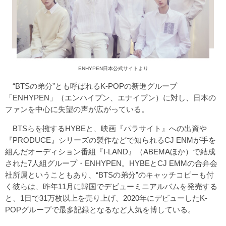
ENHYPEN日本公式サイト
より
“BTSの弟分”とも呼ばれるK-POPの新進グループ
「ENHYPEN」（エンハイプン、エナイプン）に対し、日本の
ファンを中心に失望の声が広がっている。
BTSらを擁するHYBEと、映画『パラサイト』への出資や
『PRODUCE』シリーズの製作などで知られるCJ ENMが手を
組んだオーディション番組『I-LAND』（ABEMAほか）で結成
された7人組グループ・ENHYPEN。HYBEとCJ EMMの合弁会
社所属ということもあり、“BTSの弟分”のキャッチコピーも付
く彼らは、昨年11月に韓国でデビューミニアルバムを発売する
と、1日で31万枚以上を売り上げ、2020年にデビューしたK-
POPグループで最多記録となるなど人気を博している。