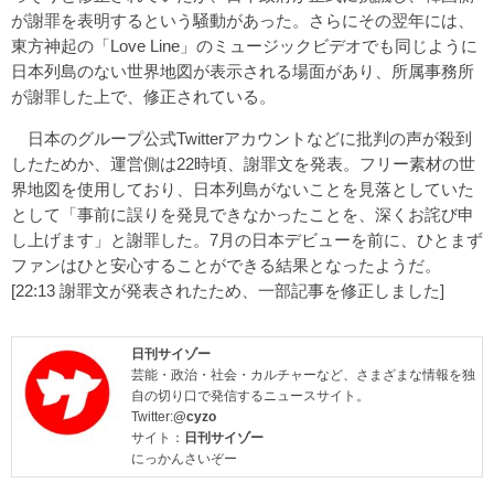
が謝罪を表明するという騒動があった。さらにその翌年には、
東方神起の「Love Line」のミュージックビデオでも同じように
日本列島のない世界地図が表示される場面があり、所属事務所
が謝罪した上で、修正されている。
日本のグループ公式Twitterアカウントなどに批判の声が殺到
したためか、運営側は22時頃、謝罪文を発表。フリー素材の世
界地図を使用しており、日本列島がないことを見落としていた
として「事前に誤りを発見できなかったことを、深くお詫び申
し上げます」と謝罪した。7月の日本デビューを前に、ひとまず
ファンはひと安心することができる結果となったようだ。
[22:13 謝罪文が発表されたため、一部記事を修正しました]
日刊サイゾー
芸能・政治・社会・カルチャーなど、さまざまな情報を独
自の切り口で発信するニュースサイト。
Twitter:
@cyzo
サイト：
日刊サイゾー
にっかんさいぞー