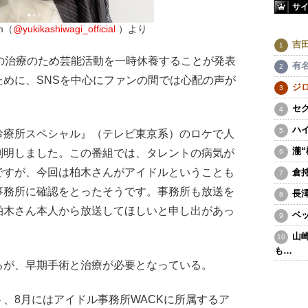
サ
m（
@yukikashiwagi_official 
）より
吉
の治療のため芸能活動を一時休養することが発表
有
めに、SNSを中心にファンの間では心配の声が
ジ
セ
ハ
診療所スペシャル』（テレビ東京系）のロケで人
瀧
判明しました。この番組では、タレントの病気が
ですが、今回は柏木さんがアイドルということも
倉
事務所に確認をとったそうです。事務所も放送を
長
柏木さん本人から放送してほしいと申し出があっ
ベ
山
も…
が、早期手術と治療が必要となっている。
、8月にはアイドル事務所WACKに所属するア