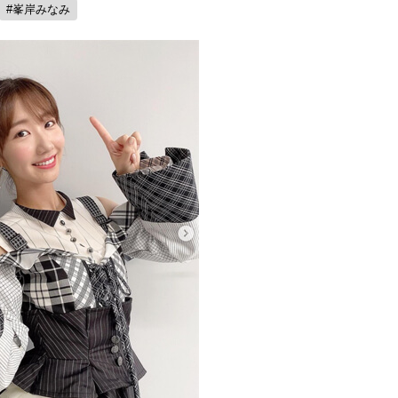
#峯岸みなみ