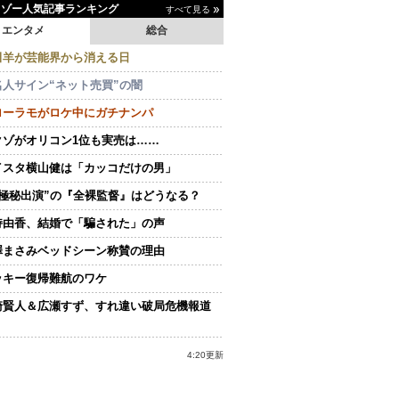
イゾー人気記事ランキング
すべて見る
エンタメ
総合
田羊が芸能界から消える日
名人サイン“ネット売買”の闇
ローラモがロケ中にガチナンパ
クゾがオリコン1位も実売は……
イスタ横山健は「カッコだけの男」
“極秘出演”の『全裸監督』はどうなる？
持由香、結婚で「騙された」の声
澤まさみベッドシーン称賛の理由
ッキー復帰難航のワケ
崎賢人＆広瀬すず、すれ違い破局危機報道
4:20更新