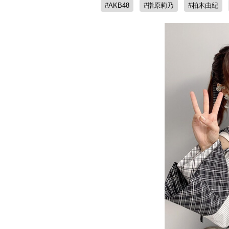
#AKB48
#指原莉乃
#柏木由紀