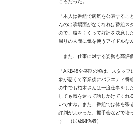
ころだった。
「本人は番組で病気を公表するこ
んの出演場面がなくなれば番組ス
ので、腹をくくって好評を決意し
周りの人間に気を使うアイドルな
また、仕事に対する姿勢も高評価
「AKB48全盛期の頃は、スタッ
象が悪くて卒業後にバラエティ番
の中でも柏木さんは一度仕事をし
しても気を遣って話しかけてくれ
いですね。また、番組では体を張
評判がよかった。握手会などで培
す」（民放関係者）