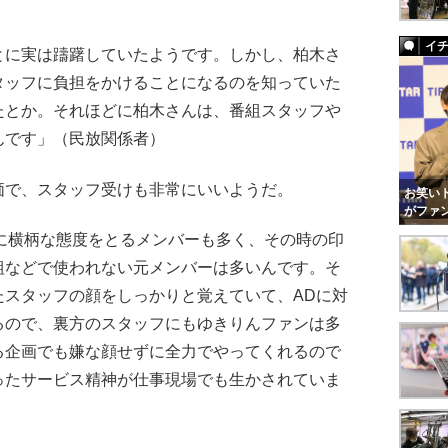
イ
とに実は躊躇していたようです。しかし、柏木さ
タッフに負担をかけることになるのを知っていた
たとか。それほどに柏木さんは、番組スタッフや
んです」（民放関係者）
で、スタッフ受けも非常にいいようだ。
お笑いト
がファ
フに横柄な態度をとるメンバーも多く、その時の印
組などで使われない元メンバーは多いんです。そ
たスタッフの顔をしっかりと覚えていて、ADに対
るので、裏方のスタッフにもゆきりんファンは多
る企画でも嫌な顔せずに全力でやってくれるので
ったサービス精神が仕事現場でも生かされていま