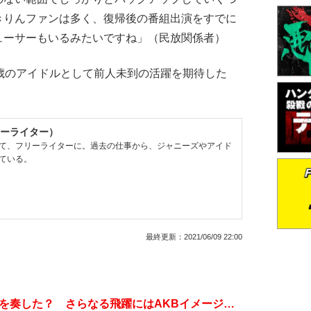
きりんファンは多く、復帰後の番組出演をすでに
ューサーもいるみたいですね」（民放関係者）
歳のアイドルとして前人未到の活躍を期待した
ーライター）
て、フリーライターに。過去の仕事から、ジャニーズやアイド
ている。
最終更新：
2021/06/09 22:00
峯岸みなみ、卒業1年延期が逆に功を奏した？ さらなる飛躍にはAKBイメージ払拭と禁欲が必要か