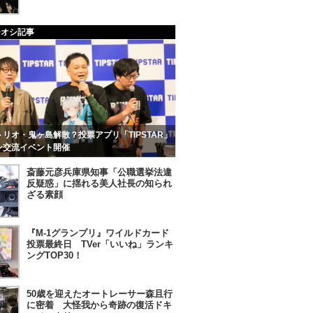
チオシ記事
リオ・鬼ヶ島解散？投票アプリ「TIPSTAR」
ン交流イベント開催
斎藤元彦兵庫県知事「公職選挙法違
反疑惑」に揺れる美人社長の知られ
ざる素顔
『M-1グランプリ』ワイルドカード
投票最終日 TVer「いいね」ランキ
ングTOP30！
50歳を迎えたオートレーサー森且行
に密着 大怪我から奇跡の復活ドキ