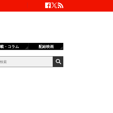
載・コラム
配給映画