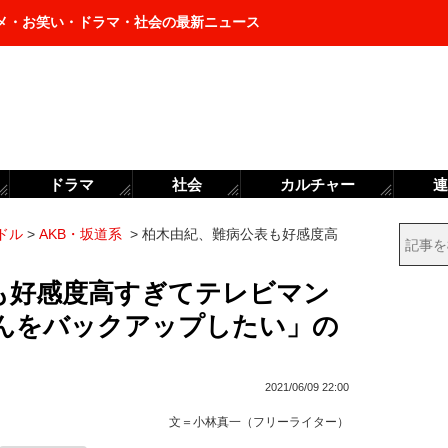
メ・お笑い・ドラマ・社会の最新ニュース
ドラマ
社会
カルチャー
連
ドル
>
AKB・坂道系
>
柏木由紀、難病公表も好感度高
も好感度高すぎてテレビマン
んをバックアップしたい」の
2021/06/09 22:00
文＝
小林真一（フリーライター）