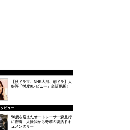
集
【秋ドラマ、NHK大河、朝ドラ】大
好評「忖度0レビュー」全話更新！
ンタビュー
50歳を迎えたオートレーサー森且行
に密着 大怪我から奇跡の復活ドキ
ュメンタリー