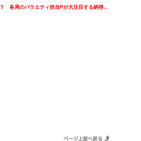
峯岸みなみが第2の指原莉乃になる？ 各局のバラエティ担当Pが大注目する納得の理由