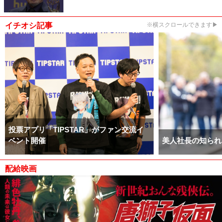
イチオシ記事
※横スクロールできます▶
投票アプリ「TIPSTAR」がファン交流イ
ベント開催
美人社長の知られ
配給映画