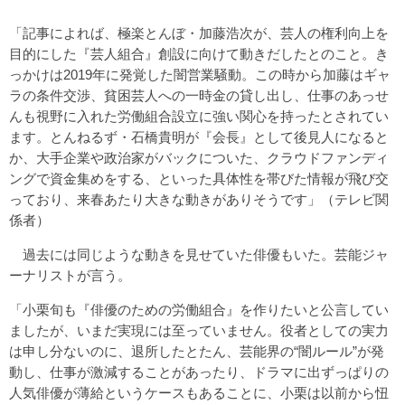
「記事によれば、極楽とんぼ・加藤浩次が、芸人の権利向上を
目的にした『芸人組合』創設に向けて動きだしたとのこと。き
っかけは2019年に発覚した闇営業騒動。この時から加藤はギャ
ラの条件交渉、貧困芸人への一時金の貸し出し、仕事のあっせ
んも視野に入れた労働組合設立に強い関心を持ったとされてい
ます。とんねるず・石橋貴明が『会長』として後見人になると
か、大手企業や政治家がバックについた、クラウドファンディ
ングで資金集めをする、といった具体性を帯びた情報が飛び交
っており、来春あたり大きな動きがありそうです」（テレビ関
係者）
過去には同じような動きを見せていた俳優もいた。芸能ジャ
ーナリストが言う。
「小栗旬も『俳優のための労働組合』を作りたいと公言してい
ましたが、いまだ実現には至っていません。役者としての実力
は申し分ないのに、退所したとたん、芸能界の“闇ルール”が発
動し、仕事が激減することがあったり、ドラマに出ずっぱりの
人気俳優が薄給というケースもあることに、小栗は以前から忸