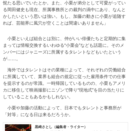
怩たる思いでいたとか。また、小栗が弟分として可愛がってい
る岡田健史も現在、所属事務所との裁判の渦中にあり、なんと
かしたいという思いは強い。もし、加藤の動きに小栗が追随す
れば、芸能界に風穴が空くことは間違いありません」
小栗といえば組合とは別に、仲がいい俳優たちと定期的に集
まっては情報交換するいわゆる“小栗会”なども話題に。そのメ
ンバーにはジャニーズに所属するタレントなどもいたという
が……。
海外ではタレントはその業種によって、それぞれの労働組合
に所属していて、業界も組合の規定に従った雇用条件での仕事
を提示するのが常識。一時帰国しているものの、小栗もアメリ
カに移住して映画撮影にニゾンで降り“現地式”を目の当たりに
していることもあるかもしれない。
小栗や加藤の活動によって、日本でもタレントと事務所が
「対等」になる日は来るだろうか。
黒崎さとし（編集者・ライター）