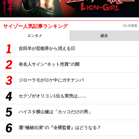
サイゾー人気記事ランキング
23:20更新
エンタメ
総合
吉田羊が芸能界から消える日
有名人サイン“ネット売買”の闇
ジローラモがロケ中にガチナンパ
セクゾがオリコン1位も実売は……
ハイスタ横山健は「カッコだけの男」
瀧“極秘出演”の『全裸監督』はどうなる？