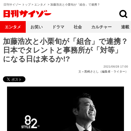
日刊サイゾー トップ
>
エンタメ
>
加藤浩次と小栗旬が「組合」で連携？
日刊サイゾー
エンタメ
お笑い
ドラマ
社会
カルチャー
連載
加藤浩次と小栗旬が「組合」で連携？
日本でタレントと事務所が「対等」
になる日は来るか!?
2021/06/28 17:00
文＝
黒崎さとし（編集者・ライター）