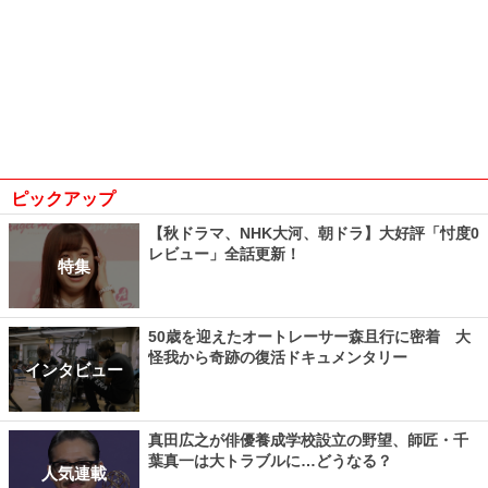
ピックアップ
【秋ドラマ、NHK大河、朝ドラ】大好評「忖度0
レビュー」全話更新！
特集
50歳を迎えたオートレーサー森且行に密着 大
怪我から奇跡の復活ドキュメンタリー
インタビュー
真田広之が俳優養成学校設立の野望、師匠・千
葉真一は大トラブルに…どうなる？
人気連載