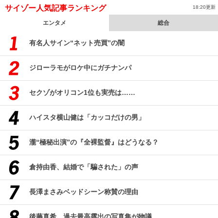
サイゾー人気記事ランキング
18:20更新
エンタメ
総合
有名人サイン“ネット売買”の闇
ジローラモがロケ中にガチナンパ
セクゾがオリコン1位も実売は……
ハイスタ横山健は「カッコだけの男」
瀧“極秘出演”の『全裸監督』はどうなる？
倉持由香、結婚で「騙された」の声
長澤まさみベッドシーン称賛の理由
後藤真希、過去最高露出の写真集が物議