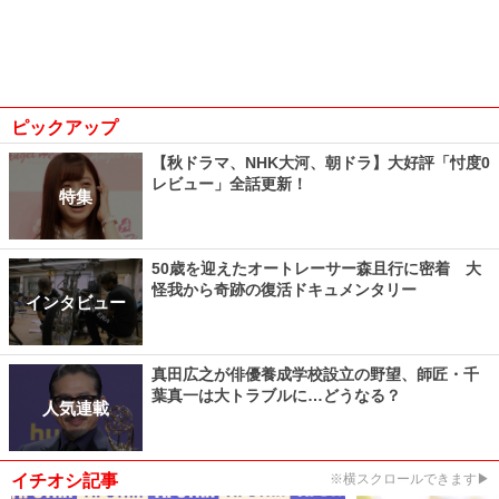
ピックアップ
【秋ドラマ、NHK大河、朝ドラ】大好評「忖度0
レビュー」全話更新！
特集
50歳を迎えたオートレーサー森且行に密着 大
怪我から奇跡の復活ドキュメンタリー
インタビュー
真田広之が俳優養成学校設立の野望、師匠・千
葉真一は大トラブルに…どうなる？
人気連載
イチオシ記事
※横スクロールできます▶