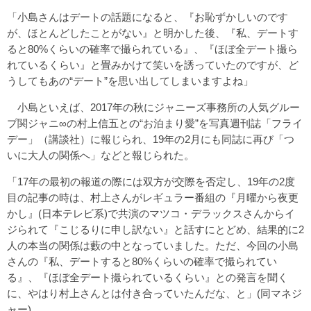
「小島さんはデートの話題になると、『お恥ずかしいのです
が、ほとんどしたことがない』と明かした後、『私、デートす
ると80%くらいの確率で撮られている』、『ほぼ全デート撮ら
れているくらい』と畳みかけて笑いを誘っていたのですが、ど
うしてもあの“デート”を思い出してしまいますよね」
小島といえば、2017年の秋にジャニーズ事務所の人気グルー
プ関ジャニ∞の村上信五との“お泊まり愛”を写真週刊誌「フライ
デー」（講談社）に報じられ、19年の2月にも同誌に再び「つ
いに大人の関係へ」などと報じられた。
「17年の最初の報道の際には双方が交際を否定し、19年の2度
目の記事の時は、村上さんがレギュラー番組の『月曜から夜更
かし』(日本テレビ系)で共演のマツコ・デラックスさんからイ
ジられて『こじるりに申し訳ない』と話すにとどめ、結果的に2
人の本当の関係は藪の中となっていました。ただ、今回の小島
さんの『私、デートすると80%くらいの確率で撮られてい
る』、『ほぼ全デート撮られているくらい』との発言を聞く
に、やはり村上さんとは付き合っていたんだな、と」(同マネジ
ャー)