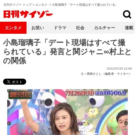
日刊サイゾー トップ
>
エンタメ
>
小島瑠璃子「デート現場はすべて撮られている」
日刊サイゾー
エンタメ
お笑い
ドラマ
社会
カルチャー
連載
小島瑠璃子「デート現場はすべて撮
られている」発言と関ジャニ∞村上と
の関係
2021/07/29 12:00
文＝
黒崎さとし（編集者・ライター）