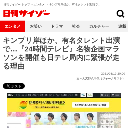
日刊サイゾー トップ
>
エンタメ
>
キンプリ岸ほか、有名タレント出演で…
日刊サイゾー
エンタメ
お笑い
ドラマ
社会
カルチャー
連載
キンプリ岸ほか、有名タレント出演
で…『24時間テレビ』名物企画マラ
ソンを開催も日テレ局内に緊張が走
る理由
2021/08/19 20:00
文＝
大沢野八千代（ジャーナリスト）