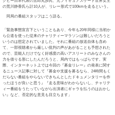
グビー日本代表の五郎丸歩氏、元フィギュアスケート世界女王
の荒川静香氏ら計10人が、リレー形式で100kmを走るという。
同局の番組スタッフはこう語る。
「緊急事態宣言下ということもあり、今年も20年同様に当初か
ら公道を使った従来のチャリティーマラソンは難しいだろうと
いうのは想定されていました。それに番組の放送自体も含め
て、一部視聴者から厳しい批判の声があがることも予想された
ので、芸能人だけでなく好感度の高いアスリートのみなさんの
力を借りる形にしたんだろうと、局内ではもっぱらです。実
際、インターネット上では今回の『募金リレー』の発表に関す
るニュース記事に対して『募金や支援を募るなら、24時間もく
だらない番組をやらないできちんとしたドキュメンタリーを作
ったほうが良いと思う』『走る意味がわからないし、チャリテ
ィー番組をうたっていながら出演者にギャラを払うのはおかし
い』など、否定的な意見も目立ちます」