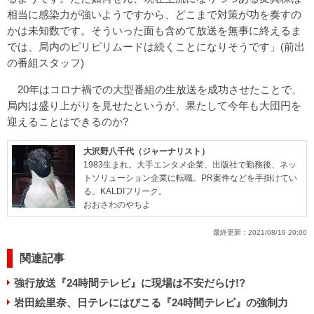
相当に感染力が強いようですから、どこまで対策が功を奏すの
かは未知数です。そういった面も含めて放送を無事に終えるま
では、局内のピリピリムードは続くことになりそうです」(前出
の番組スタッフ)
20年はコロナ禍での大型番組の生放送を成功させたことで、
局内は盛り上がりを見せたというが、果たして今年も大団円を
迎えることはできるのか?
大沢野八千代（ジャーナリスト）
1983生まれ。大手エンタメ企業、出版社で勤務後、ネッ
トソリューション企業に転職。PR案件などを手掛けてい
る。KALDIフリーク。
おおさわのやちよ
最終更新：
2021/08/19 20:00
関連記事
強行放送『24時間テレビ』に現場は不安だらけ!?
岩田絵里奈、日テレにはびこる『24時間テレビ』の強制力