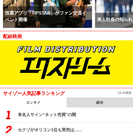
投票アプリ「TIPSTAR」がファン交流イ
ベント開催
美人社長の知られ
配給映画
サイゾー人気記事ランキング
15:20更新
エンタメ
総合
有名人サイン“ネット売買”の闇
セクゾがオリコン1位も実売は……