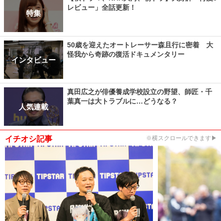
レビュー」全話更新！
特集
50歳を迎えたオートレーサー森且行に密着 大
怪我から奇跡の復活ドキュメンタリー
インタビュー
真田広之が俳優養成学校設立の野望、師匠・千
葉真一は大トラブルに…どうなる？
人気連載
イチオシ記事
※横スクロールできます▶