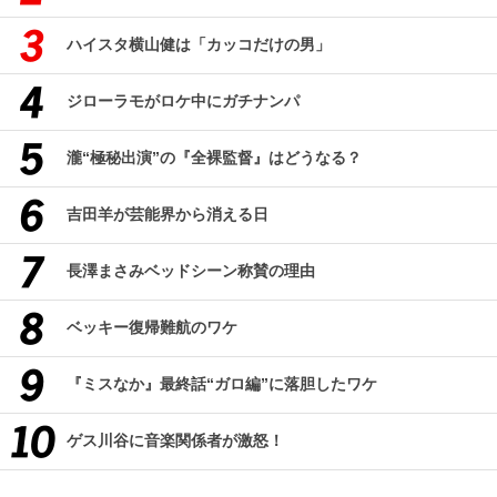
ハイスタ横山健は「カッコだけの男」
ジローラモがロケ中にガチナンパ
瀧“極秘出演”の『全裸監督』はどうなる？
吉田羊が芸能界から消える日
長澤まさみベッドシーン称賛の理由
ベッキー復帰難航のワケ
『ミスなか』最終話“ガロ編”に落胆したワケ
ゲス川谷に音楽関係者が激怒！