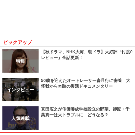
ピックアップ
【秋ドラマ、NHK大河、朝ドラ】大好評「忖度0
レビュー」全話更新！
特集
50歳を迎えたオートレーサー森且行に密着 大
怪我から奇跡の復活ドキュメンタリー
インタビュー
真田広之が俳優養成学校設立の野望、師匠・千
葉真一は大トラブルに…どうなる？
人気連載