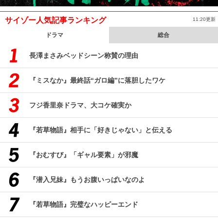
サイゾー人気記事ランキング
11:20更新
ドラマ
総合
長澤まさみベッドシーン称賛の理由
『ミスなか』最終話“ガロ編”に落胆したワケ
フジ香里奈ドラマ、大コケ確実か
『若草物語』相手に「好きじゃない」と伝える
『おむすび』「ギャル要素」が邪魔
『潜入兄妹』もうお腹いっぱいなのよ
『若草物語』完璧なハッピーエンド