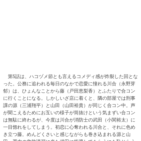
第5話は、ハコヅメ節とも言えるコメディ感が炸裂した回とな
った。公務に追われる毎日のなかで恋愛に憧れる川合（永野芽
郁）は、ひょんなことから藤（戸田恵梨香）とふたりで合コン
に行くことになる。しかしいざ店に着くと、隣の部屋では刑事
課の源（三浦翔平）と山田（山田裕貴）が同じく合コン中。声
が聞こえるためにお互いの様子が筒抜けという気まずい合コン
は無駄に終わるが、今度は川合が消防士の武田（小関裕太）に
一目惚れをしてしまう。初恋に心奪われる川合と、それに色め
き立つ藤。めんどくさいと感じながらも巻き込まれる源と山