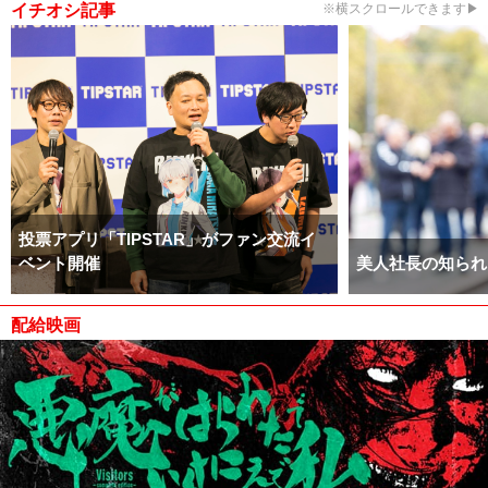
イチオシ記事
※横スクロールできます▶
投票アプリ「TIPSTAR」がファン交流イ
ベント開催
美人社長の知られ
配給映画