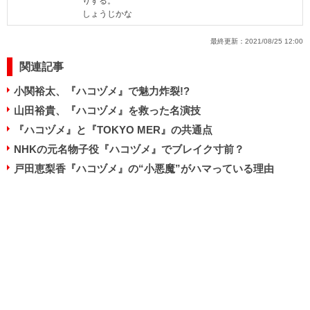
りする。
しょうじかな
最終更新：
2021/08/25 12:00
関連記事
小関裕太、『ハコヅメ』で魅力炸裂!?
山田裕貴、『ハコヅメ』を救った名演技
『ハコヅメ』と『TOKYO MER』の共通点
NHKの元名物子役『ハコヅメ』でブレイク寸前？
戸田恵梨香『ハコヅメ』の“小悪魔”がハマっている理由