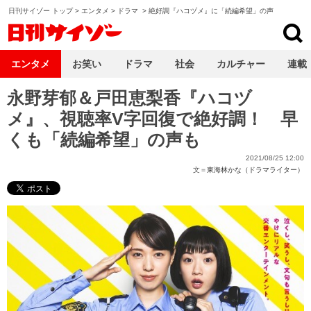
日刊サイゾー トップ
>
エンタメ
>
ドラマ
>
絶好調『ハコヅメ』に「続編希望」の声
日刊サイゾー
エンタメ
お笑い
ドラマ
社会
カルチャー
連載
永野芽郁＆戸田恵梨香『ハコヅ
メ』、視聴率V字回復で絶好調！ 早
くも「続編希望」の声も
2021/08/25 12:00
文＝
東海林かな（ドラマライター）