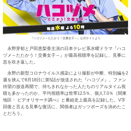
『ハコヅメ～たたかう！交番女子～』公式サイトより
永野芽郁と戸田恵梨香主演の日本テレビ系水曜ドラマ『ハコ
ヅメ～たたかう！交番女子～』が最高視聴率を記録し、見事に
息を吹き返した。
永野の新型コロナウイルス感染により撮影が中断、特別編を2
週を挟んで8月18日に第5話が放送された『ハコヅメ』。ファン
待望の放送再開で、待ちきれなかった人たちのリアルタイム視
聴も多かったのか、平均視聴率は世帯12.5％、個人7.0％（関東
地区・ ビデオリサーチ調べ）と番組史上最高を記録した。V字
回復と言える見事な復活に、関係者はガッツポーズを決めたこ
とだろう。