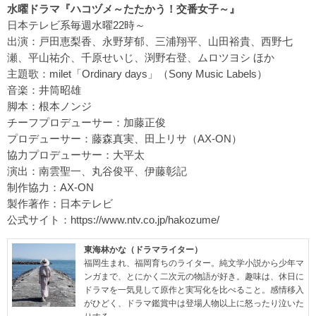
水曜ドラマ『ハコヅメ～たたかう！交番女子～』
日本テレビ系毎週水曜22時～
出演：戸田恵梨香、永野芽郁、三浦翔平、山田裕貴、西野七
瀬、平山祐介、千原せいじ、渕野右登、ムロツヨシ ほか
主題歌：milet「Ordinary days」（Sony Music Labels）
音楽：井筒昭雄
脚本：根本ノンジ
チーフプロデューサー：加藤正俊
プロデューサー：藤森真実、田上リサ（AX-ON）
協力プロデューサー：大平太
演出：南雲聖一、丸谷俊平、伊藤彰記
制作協力：AX-ON
製作著作：日本テレビ
公式サイト：
https://www.ntv.co.jp/hakozume/
東海林かな（ドラマライター）
福岡生まれ、福岡育ちのライター。純文学小説から少年マ
ンガまで、とにかく二次元の物語が好き。趣味は、休日に
ドラマを一気見して原作と実写化を比べること。感情移入
がひどく、ドラマ鑑賞中は登場人物以上に怒ったり泣いた