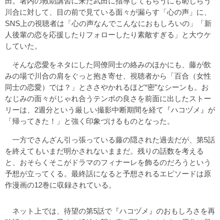
田。署内の救助講習に来た武田に指導してもらうにも恥じらう
川合に対して、目の前で見ている面々が漏らす「心の声」に、
SNS上の視聴者は「心の声なんでこんなにおもしろいの」「新
人後輩の恋を応援したりフォローしたり素敵すぎる」と大ウケ
していた。
そんな恋愛をネタにした同僚同士の絡みのほかにも、藤が飲
みの場で川合の肩をぐっと抱き寄せ、視聴者から「百合（女性
同士の恋愛）では？」とささやかれるほど“密”なシーンも。お
なじみの面々がじゃれ合うテンポの良さを前面に出したストー
リーは、2週分という厳しい撮影中断期間を経て『ハコヅメ』が
「帰ってきた！」と強く印象づけるものとなった。
一方でさんざん引っ張っている藤の隠された過去だが、第5話
を終えてもいまだ明かされないままだ。残りの話数を考える
と、おそらくそこがドラマのフィナーレを飾るのだろうという
予想が立ってくる。最終話になると予想されるエピソードは原
作漫画の12巻に収録されている。
ネット上では、待望の第5話で『ハコヅメ』のおもしろさを再