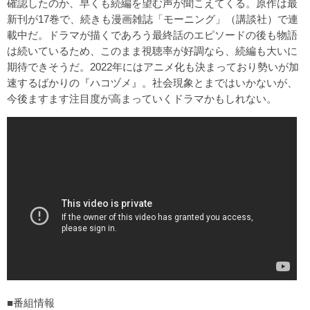
確認したのか、早くも続編を望む声が聞こえてくる。原作は最
新刊が17巻で、続きも漫画雑誌「モーニング」（講談社）で連
載中だ。ドラマが描くであろう最終話のエピソードの後も物語
は続いているため、このまま視聴率が好調なら、続編も大いに
期待できそうだ。2022年にはアニメ化も決まっており勢いが加
速するばかりの『ハコヅメ』。社会現象とまではいかないが、
今後ますます注目度が高まっていくドラマかもしれない。
■番組情報