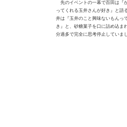
先のイベントの一幕で百田は『か
ってくれる玉井さんが好き』と語
井は『玉井のこと興味ないもんっ
き』と、砂糖菓子を口に詰め込ま
分過多で完全に思考停止していま