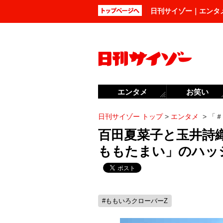
日刊サイゾー｜エンタ
エンタメ
お笑い
日刊サイゾー トップ
>
エンタメ
>
「＃
百田夏菜子と玉井詩
ももたまい」のハッ
#ももいろクローバーZ