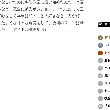
なこのために料理教室に通い始めたんだ、と言
るなど、完全に彼氏ポジション。それに対して玉
て顔をして本当は私のこと大好きなところが好
れたような甘々な返答をして、会場のファンは糖
サ
した」（アイドル誌編集者）
有
ジ
セ
倉
ハ
瀧
長
セ
後
『