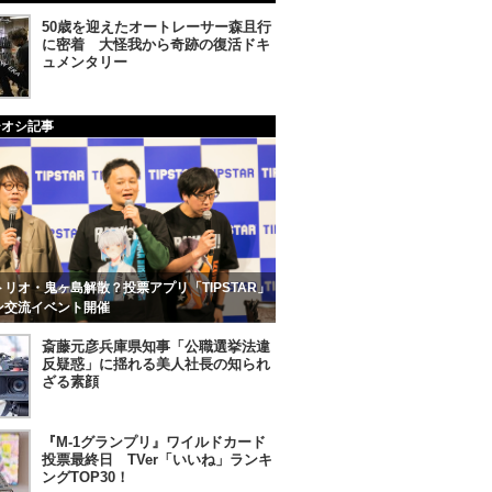
50歳を迎えたオートレーサー森且行
に密着 大怪我から奇跡の復活ドキ
ュメンタリー
チオシ記事
リオ・鬼ヶ島解散？投票アプリ「TIPSTAR」
ン交流イベント開催
斎藤元彦兵庫県知事「公職選挙法違
反疑惑」に揺れる美人社長の知られ
ざる素顔
『M-1グランプリ』ワイルドカード
投票最終日 TVer「いいね」ランキ
ングTOP30！