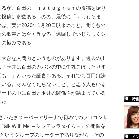
るが、百田のＩｎｓｔａｇｒａｍの投稿を振り
の投稿は多数あるものの、最後に「＃ももたま
は、実に2020年1月20日以来のこと。聞くもの
女の歌声とは全く異なる、遠回しでいじらしくシ
」の極みである。
、大きな人間力というものがあります。過去の川
は『玉井は百田のカバンの中に牛乳こぼしたりす
回も！』といった証言もある。それでも百田は決
ている。そんなくだらないこと、と思う人もいる
ソードの中に百田と玉井の関係性が詰まっている
特
した。
にさいたまスーパーアリーナで初めてのソロコンサ
lk With Me ～シンデレラタイム～』の開催を
Zというグループのリーダーでありながら、その
イ