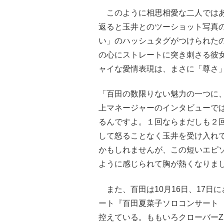
このように相思相愛な二人ではあ
返ると玉井とのツーショット写真
い」のハッシュタグがつけられたの
の心にストレートに突き刺さる彼
ャイな愛情表現は、まさに「尊さ
「百田の数限りない魅力の一つに
上マネージャーのインタビューで
るんですよ。１回ならまだしも２
して怒ることなく玉井を受け入れ
かもしれませんが、この短いエピ
ように感じられて胸が熱くなりま
また、百田は10月16日、17日
ート『百田夏菜子ソロコンサート Ta
控えている。ももいろクローバー