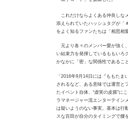
これだけならよくある仲良しなメ
添えられていたハッシュタグが「
をよく知るファンたちは「相思相
元より各々のメンバー愛が強く、2
い結束力を発揮しているももいろ
かなかに「密」な関係性であるこ
「2016年9月14日には『ももた
されるなど、ある意味では運営と
たイベント自体、“虚実の皮膜”に
ラマネージャー流エンターテイン
は疑いようのない事実。基本は行
スな百田が自分のタイミングで腰