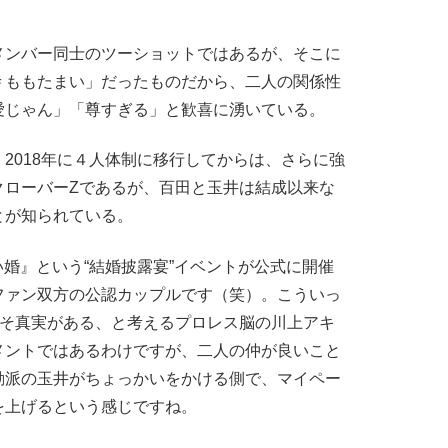
ンバー同士のツーショットではあるが、そこに
＃ももたまい」だったものだから、二人の関係性
愛じゃん」「尊すぎる」と歓喜に湧いている。
018年に４人体制に移行してからは、さらに強
クローバーZであるが、百田と玉井は結成以来な
とが知られている。
まい婚』という“結婚披露宴”イベントが公式に開催
ファン双方の公認カップルです（笑）。こういっ
こそ真実がある、と考えるプロレス脳の川上アキ
メントではあるわけですが、二人の仲が良いこと
動派の玉井がちょっかいをかける側で、マイペー
を上げるという感じですね。