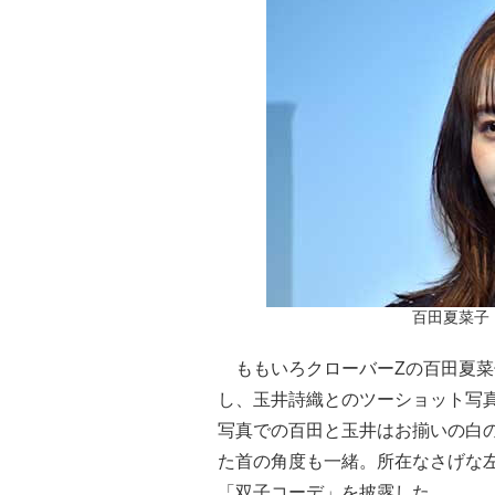
百田夏菜子（
ももいろクローバーZの百田夏菜
し、玉井詩織とのツーショット写
写真での百田と玉井はお揃いの白
た首の角度も一緒。所在なさげな
「双子コーデ」を披露した。