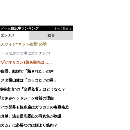
イゾー人気記事ランキング
すべて見る
エンタメ
総合
名人サイン“ネット売買”の闇
ローラモがロケ中にガチナンパ
クゾがオリコン1位も実売は……
持由香、結婚で「騙された」の声
イスタ横山健は「カッコだけの男」
“極秘出演”の『全裸監督』はどうなる？
澤まさみベッドシーン称賛の理由
ンバツ開幕も観客席はガラガラの春夏格差
藤真希、過去最高露出の写真集が物議
金カム』に必要なのは顔より筋肉？