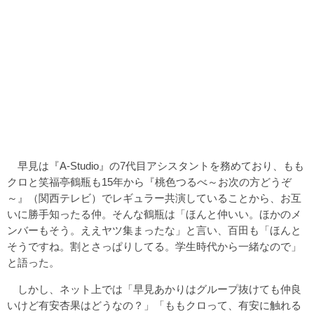
早見は『A-Studio』の7代目アシスタントを務めており、もも
クロと笑福亭鶴瓶も15年から『桃色つるべ～お次の方どうぞ
～』（関西テレビ）でレギュラー共演していることから、お互
いに勝手知ったる仲。そんな鶴瓶は「ほんと仲いい。ほかのメ
ンバーもそう。ええヤツ集まったな」と言い、百田も「ほんと
そうですね。割とさっぱりしてる。学生時代から一緒なので」
と語った。
しかし、ネット上では「早見あかりはグループ抜けても仲良
いけど有安杏果はどうなの？」「ももクロって、有安に触れる