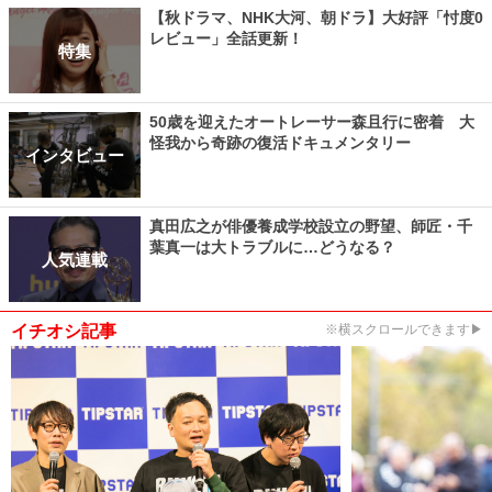
【秋ドラマ、NHK大河、朝ドラ】大好評「忖度0
レビュー」全話更新！
特集
50歳を迎えたオートレーサー森且行に密着 大
怪我から奇跡の復活ドキュメンタリー
インタビュー
真田広之が俳優養成学校設立の野望、師匠・千
葉真一は大トラブルに…どうなる？
人気連載
イチオシ記事
※横スクロールできます▶