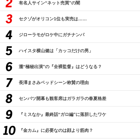
有名人サイン“ネット売買”の闇
セクゾがオリコン1位も実売は……
ジローラモがロケ中にガチナンパ
ハイスタ横山健は「カッコだけの男」
瀧“極秘出演”の『全裸監督』はどうなる？
長澤まさみベッドシーン称賛の理由
センバツ開幕も観客席はガラガラの春夏格差
『ミスなか』最終話“ガロ編”に落胆したワケ
『金カム』に必要なのは顔より筋肉？