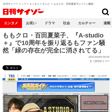
日刊サイゾー トップ
>
エンタメ
>
テレビ
>
ももクロ・百田夏菜子にファン騒然
日刊サイゾー
エンタメ
お笑い
ドラマ
社会
カルチャー
連載
ももクロ・百田夏菜子、『A-studio
＋』で10周年を振り返るもファン騒
然「緑の存在が完全に消されてる」
2021/03/09 06:00
文＝
日刊サイゾー