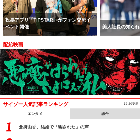
投票アプリ「TIPSTAR」がファン交流イ
ベント開催
美人社長の知られ
配給映画
サイゾー人気記事ランキング
15:20更新
エンタメ
総合
倉持由香、結婚で「騙された」の声