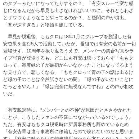
のタブーみたいになってたりするの？」「有安スルーで変な感
じになるんだから早見も出さなければいいのに。それともわざ
とザワつくようなことやってるのか？」と疑問の声が噴出。
「闇が深すぎる」と物議を醸している。
早見が脱退後、ももクロは18年1月にグループを脱退した有
安杏果を含む5人で活動していたが、番組では有安の名前が一切
登場せず。10周年を振り返るうえで、メンバーの集合写真やラ
イブ写真が登場するも、どこにも有安は映っておらず「ももク
ロって、毎度緑の子が最初からいなかったことになってるよう
な見せ方で、悲しくなる」「ももクロって青の子の話は出るけ
ど緑の子のことは全然話さないの闇」「緑の子がいないことに
なっとるやん！」「緑は完全に無視なんですね」との声が相次
いだ。
「有安脱退時に、“メンバーとの不仲”が原因だとささやかれた
ことが、こうしたファンの不満につながっているのでしょう。
ただ、有安はももクロ脱退時に所属事務所も辞めているため
『有安杏果は違う事務所に移籍したので映れないのだと思いま
す』『有安に触れないの他事務所だから仕方なくない？』との