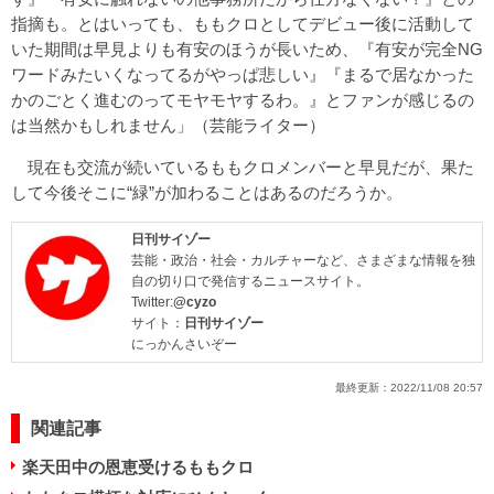
指摘も。とはいっても、ももクロとしてデビュー後に活動して
いた期間は早見よりも有安のほうが長いため、『有安が完全NG
ワードみたいくなってるがやっぱ悲しい』『まるで居なかった
かのごとく進むのってモヤモヤするわ。』とファンが感じるの
は当然かもしれません」（芸能ライター）
現在も交流が続いているももクロメンバーと早見だが、果た
して今後そこに“緑”が加わることはあるのだろうか。
日刊サイゾー
芸能・政治・社会・カルチャーなど、さまざまな情報を独
自の切り口で発信するニュースサイト。
Twitter:
@cyzo
サイト：
日刊サイゾー
にっかんさいぞー
最終更新：
2022/11/08 20:57
関連記事
楽天田中の恩恵受けるももクロ