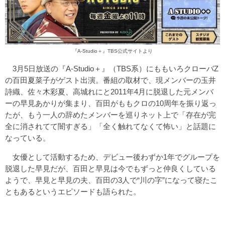
『A-Studio＋』TBS公式サイトより
3月5日放送の『A-Studio＋』（TBS系）にももいろクローバZ
の百田夏菜子がゲスト出演。番組の取材で、現メンバーの玉井
詩織、佐々木彩夏、高城れにと2011年4月に脱退した元メンバ
ーの早見あかりが集まり、百田がももクロの10周年を振り返っ
たが、もう一人の辞めたメンバーを巡りネット上で「存在が完
全に消されてて闇すぎる」「全く触れてなくて怖い」と話題に
なっている。
女優として活動するため、デビュー後わずか1年でグループを
脱退した早見だが、百田と早見は今でもずっと仲良くしている
ようで、早見と早見の夫、百田の3人で“川の字”になって寝たこ
ともあるというエピソードも語られた。