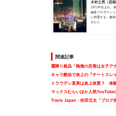
木村之男（芸能
1972年生まれ
編集プロダクショ
に精通する。趣味
きむら
関連記事
トラウデン直美は炎上体質？ 体験