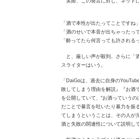
実際、この発言に対し、ネット
「酒で本性が出たってことですね
「酒のせいで本音が出ちゃったっ
「酔ってたら何言っても許される
と、厳しい声が殺到。さらに「酒
スライターはいう。
「DaiGoは、過去に自身のYou
敗してしまう理由を解説』『お酒
を公開していて、“お酒っていうの
だことで暴言を吐いたり暴力を振
てしまうということは、その人が
酒と失敗の関連性について説明し