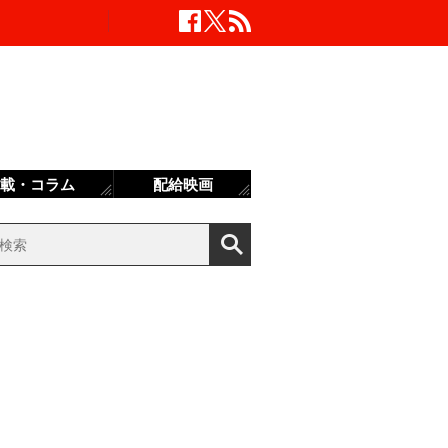
載・コラム
配給映画