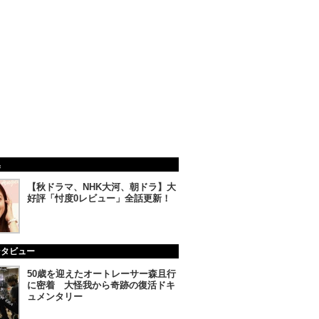
集
【秋ドラマ、NHK大河、朝ドラ】大
好評「忖度0レビュー」全話更新！
ンタビュー
50歳を迎えたオートレーサー森且行
に密着 大怪我から奇跡の復活ドキ
ュメンタリー