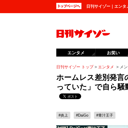
日刊サイゾー｜エンタ
エンタメ
お笑い
日刊サイゾー トップ
>
エンタメ
>
メン
ホームレス差別発言の
っていた」で自ら騒
#炎上
#DaiGo
#青汁王子