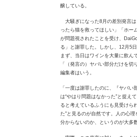
醸している。
大騒ぎになった8月の差別発言は
ったら猫を救ってほしい」「ホー
が問題視されたことを受け、Dai
る」と謝罪した。しかし、12月5日
まず、当日はワインを大量に飲ん
「（発言の）ヤバい部分だけを切
編集者はいう。
「一度は謝罪したのに、『ヤバい
は“やはり問題はなかった”と捉え
ると考えているふうにも見受けら
た”と見るのが自然です。人の心
分からないのか、というのが大多