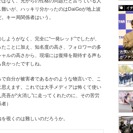
はなく、元からの性格の問題だと言っている人
イ
難いが、ハッキリ分かったのはDaiGoが地上波
だ。キー局関係者はいう。
しようがなく、完全に“一発レッド”でしたが、
ったことに加え、知名度の高さ、フォロワーの多
お笑いト
シャルの高さから、現場には復帰を期待する声も
がファ
も良かったですしね。
で自分が被害者であるかのような物言いで、こ
に思えます。これでは大手メディアは怖くて使い
亮吾が“火消し”に走ってくれたのに、その苦労
係者）
を覗くのは難しいのだろうか。