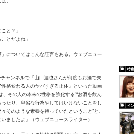
には、
」
てこと？」
っことだよね」
」についてはこんな証言もある。ウェブニュー
特
Tubeチャンネルで『山口達也さんが何度もお酒で失
で性格変わる人のヤバすぎる正体』といった動画
は、その人の本来の性格を強化する”“お酒を飲ん
るったり、卑劣な行為やしてはいけないことをし
イ
元々そのような素養を持っていたということ”と、
ていましたよ」（ウェブニュースライター）