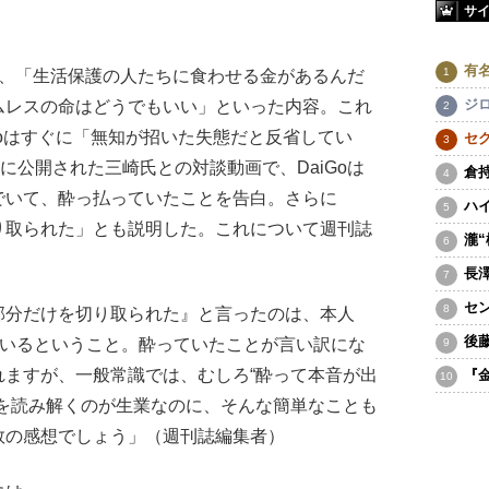
サ
有
、「生活保護の人たちに食わせる金があるんだ
ジ
ムレスの命はどうでもいい」といった内容。これ
Goはすぐに「無知が招いた失態だと反省してい
セ
に公開された三崎氏との対談動画で、DaiGoは
倉
でいて、酔っ払っていたことを告白。さらに
ハ
り取られた」とも説明した。これについて週刊誌
瀧
長
セ
部分だけを切り取られた』と言ったのは、本人
後
ているということ。酔っていたことが言い訳にな
れますが、一般常識では、むしろ“酔って本音が出
『
理を読み解くのが生業なのに、そんな簡単なことも
数の感想でしょう」（週刊誌編集者）