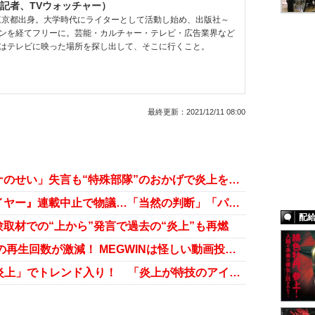
記者、TVウォッチャー）
、東京都出身。大学時代にライターとして活動し始め、出版社～
ンを経てフリーに。芸能・カルチャー・テレビ・広告業界など
はテレビに映った場所を探し出して、そこに行くこと。
最終更新：
2021/12/11 08:00
霜降り粗品「熱海の災害は女子アナのせい」失言も“特殊部隊”のおかげで炎上を回避か
キャラ酷似で炎上の『チートスレイヤー』連載中止で物議…「当然の判断」「パロディ許されない風潮怖い」と賛否
配
取材での“上から”発言で過去の“炎上”も再燃
マックスむらいほか人気YouTubeの再生回数が激減！ MEGWINは怪しい動画投稿で小銭稼ぎ!? バイト生活に逆戻りか？
Travis Japan・松田元太「ブログ炎上」でトレンド入り！ 「炎上が特技のアイドルって…」と話題に