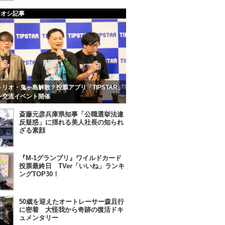
チオシ記事
リオ・鬼ヶ島解散？投票アプリ「TIPSTAR」
ン交流イベント開催
斎藤元彦兵庫県知事「公職選挙法違
反疑惑」に揺れる美人社長の知られ
ざる素顔
『M-1グランプリ』ワイルドカード
投票最終日 TVer「いいね」ランキ
ングTOP30！
50歳を迎えたオートレーサー森且行
に密着 大怪我から奇跡の復活ドキ
ュメンタリー