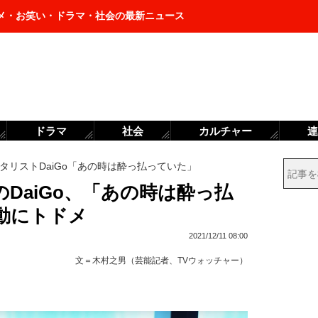
メ・お笑い・ドラマ・社会の最新ニュース
ドラマ
社会
カルチャー
連
タリストDaiGo「あの時は酔っ払っていた」
DaiGo、「あの時は酔っ払
動にトドメ
2021/12/11 08:00
文＝
木村之男（芸能記者、TVウォッチャー）