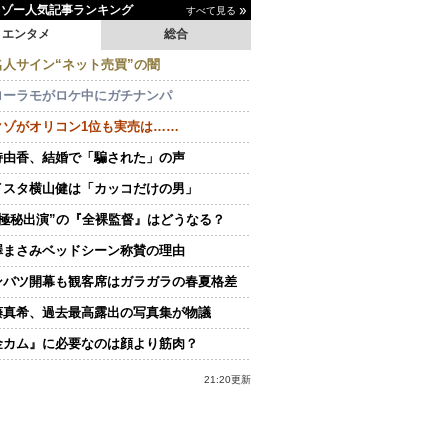
イゾー人気記事ランキング
すべて見る
エンタメ
総合
名人サイン“ネット売買”の闇
ローラモがロケ中にガチナンパ
クゾがオリコン1位も実売は……
持由香、結婚で「騙された」の声
イスタ横山健は「カッコだけの男」
“極秘出演”の『全裸監督』はどうなる？
澤まさみベッドシーン称賛の理由
ンバツ開幕も観客席はガラガラの春夏格差
藤真希、過去最高露出の写真集が物議
金カム』に必要なのは顔より筋肉？
21:20更新