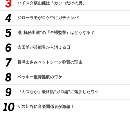
ハイスタ横山健は「カッコだけの男」
ジローラモがロケ中にガチナンパ
瀧“極秘出演”の『全裸監督』はどうなる？
吉田羊が芸能界から消える日
長澤まさみベッドシーン称賛の理由
ベッキー復帰難航のワケ
『ミスなか』最終話“ガロ編”に落胆したワケ
ゲス川谷に音楽関係者が激怒！