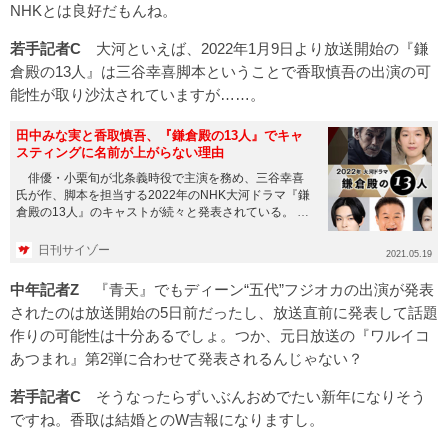
NHKとは良好だもんね。
若手記者C
大河といえば、2022年1月9日より放送開始の『鎌
倉殿の13人』は三谷幸喜脚本ということで香取慎吾の出演の可
能性が取り沙汰されていますが……。
田中みな実と香取慎吾、『鎌倉殿の13人』でキャ
スティングに名前が上がらない理由
俳優・小栗旬が北条義時役で主演を務め、三谷幸喜
氏が作、脚本を担当する2022年のNHK大河ドラマ『鎌
倉殿の13人』のキャストが続々と発表されている。
先月27日には...
日刊サイゾー
2021.05.19
中年記者Z
『青天』でもディーン“五代”フジオカの出演が発表
されたのは放送開始の5日前だったし、放送直前に発表して話題
作りの可能性は十分あるでしょ。つか、元日放送の『ワルイコ
あつまれ』第2弾に合わせて発表されるんじゃない？
若手記者C
そうなったらずいぶんおめでたい新年になりそう
ですね。香取は結婚とのW吉報になりますし。