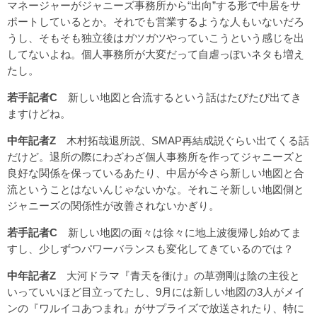
マネージャーがジャニーズ事務所から“出向”する形で中居をサ
ポートしているとか。それでも営業するような人もいないだろ
うし、そもそも独立後はガツガツやっていこうという感じを出
してないよね。個人事務所が大変だって自虐っぽいネタも増え
たし。
若手記者C
新しい地図と合流するという話はたびたび出てき
ますけどね。
中年記者Z
木村拓哉退所説、SMAP再結成説ぐらい出てくる話
だけど。退所の際にわざわざ個人事務所を作ってジャニーズと
良好な関係を保っているあたり、中居が今さら新しい地図と合
流ということはないんじゃないかな。それこそ新しい地図側と
ジャニーズの関係性が改善されないかぎり。
若手記者C
新しい地図の面々は徐々に地上波復帰
し始めてま
すし、少しずつパワーバランスも変化してきているのでは？
中年記者Z
大河ドラマ『青天を衝け』の草彅剛は陰の主役と
いっていいほど目立ってたし、9月には新しい地図の3人がメイ
ンの『ワルイコあつまれ』がサプライズで放送されたり、特に