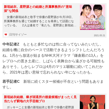
新垣結衣、星野源との結婚と所属事務所の“意味
深”な関係
女優の新垣結衣と歌手で俳優の星野源が今月19日、
所属事務所を通じて結婚することを発表して話題にな
っている。 2人は連名で「私たち、星野源と新垣結衣
は、このたび結婚す...
日刊サイゾー
2021.05.21
中年記者Z
もともと多忙なのは性に合ってないみたいだし、
結婚を機に自分のペースで活動できるようシフトしたんだろう
ね。1月から放送が始まるNHK大河ドラマ『鎌倉殿の13人』を
レプロへの置き土産に、しばらく表舞台から遠ざかる可能性も
ありそう。しかしレプロは4月のマリエ騒動に続いてこれだか
ら、2021年は悪い意味で忘れられない年になったかも。
若手記者C
新垣に続くスター候補が不在という問題もありま
すし。
新垣結衣結婚、稼ぎ頭退所の後釜候補がまったく見
当たらず窮地の大手芸能プロ
ガッキーこと女優の新垣結衣と歌手で俳優の星野源