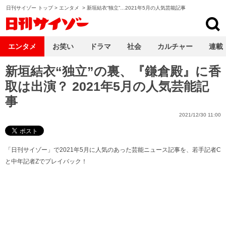
日刊サイゾー トップ
>
エンタメ
>
新垣結衣“独立”…2021年5月の人気芸能記事
日刊サイゾー
エンタメ
お笑い
ドラマ
社会
カルチャー
連載
新垣結衣“独立”の裏、『鎌倉殿』に香
取は出演？ 2021年5月の人気芸能記
事
2021/12/30 11:00
「日刊サイゾー」で2021年5月に人気のあった芸能ニュース記事を、若手記者C
と中年記者Zでプレイバック！