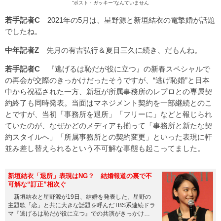
“ポスト・ガッキー”なんていません
若手記者C
2021年の5月は、星野源と新垣結衣の電撃婚が話題
でしたね。
中年記者Z
先月の有吉弘行＆夏目三久に続き、だもんね。
若手記者C
『逃げるは恥だが役に立つ』の新春スペシャルで
の再会が交際のきっかけだったそうですが、“逃げ恥婚”と日本
中から祝福された一方、新垣が所属事務所のレプロとの専属契
約終了も同時発表。当面はマネジメント契約を一部継続とのこ
とですが、当初「事務所を退所」「フリーに」などと報じられ
ていたのが、なぜかどのメディアも揃って「事務所と新たな契
約スタイルへ」「所属事務所との契約変更」といった表現に軒
並み差し替えられるという不可解な事態も起こってました。
新垣結衣「退所」表現はNG？ 結婚報道の裏で不
可解な“訂正”相次ぐ
新垣結衣と星野源が19日、結婚を発表した。星野の
主題歌「恋」と共に大きな話題を呼んだTBS系連続ドラ
マ『逃げるは恥だが役に立つ』での共演がきっかけだ