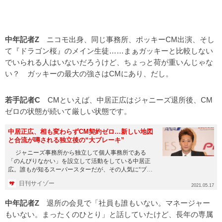
中年記者Z
ニコモ出身、同じ事務所、ポッキーCM出演、そし
て『ドラゴン桜』のメイン生徒……まぁガッキーと比較しない
でいられる人はいないだろうけど、ちょっと荷が重いんじゃな
い？
ガッキーの最大の強さはCMにあり
、だし。
若手記者C
CMといえば、中居正広はジャニーズ退所後、CM
ゼロの状態が続いて厳しい状態です。
中居正広、相も変わらずCM契約ゼロ…新しい地図
と合流が噂される独立後の“大ブレーキ”
ジャニーズ事務所から独立して個人事務所である
「のんびりなかい」を設立して活動をしている中居正
広。誰もが知るスーパースターだが、その人気に“ブレ
ーキ”がかかっている...
日刊サイゾー
2021.05.17
中年記者Z
退所の会見で「社員も誰もいない。マネージャー
もいない。まったくのひとり」と話していたけど、長年の専属