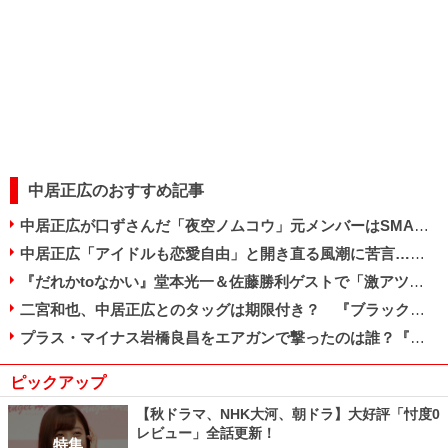
中居正広のおすすめ記事
中居正広が口ずさんだ「夜空ノムコウ」元メンバーはSMAPの曲を歌えるのか
中居正広「アイドルも恋愛自由」と開き直る風潮に苦言…後輩への「愛のムチ」か
『だれかtoなかい』堂本光一＆佐藤勝利ゲストで「激アツ」「ただの旧ジャニ同窓会」と賛否
二宮和也、中居正広とのタッグは期限付き？ 『ブラックペアン』続編が影響か
プラス・マイナス岩橋良昌をエアガンで撃ったのは誰？『だれかtoなかい』真木よう子回が波紋
ピックアップ
【秋ドラマ、NHK大河、朝ドラ】大好評「忖度0
レビュー」全話更新！
特集