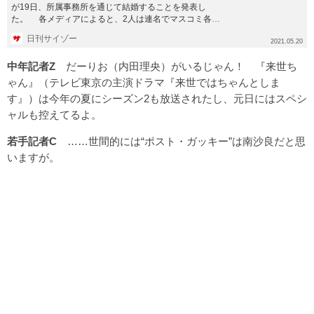
が19日、所属事務所を通じて結婚することを発表し
た。 各メディアによると、2人は連名でマスコミ各社
に対してコメントを発...
日刊サイゾー
2021.05.20
中年記者Z
だーりお（内田理央）がいるじゃん！ 『来世ち
ゃん』（テレビ東京の主演ドラマ『来世ではちゃんとしま
す』）は今年の夏にシーズン2も放送されたし、元日にはスペシ
ャルも控えてるよ。
若手記者C
……世間的には
“ポスト・ガッキー”は南沙良
だと思
いますが。