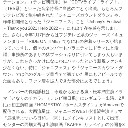
テーション』（テレビ朝日系）や『CDTVライブ！ライブ！』
（TBS系）といった音楽特番に当然のごとく出演。もちろんフ
ジテレビ系で生中継された『ジャニーズカウントダウン』や、
昨年初開催となった『ジャニフェス』こと『Johnny’s Festival
～Thank you 2021 Hello 2022～』にも出て存在感を示しまし
た。さらに今年1月7日からはフジテレビ系のジャニーズドキュ
メンタリー『RIDE ON TIME』でなにわの密着シリーズが始ま
っていますし、個々のメンバーもバラエティにドラマにと活
躍。事務所のあまりの猛プッシュぶりに引いてしまう人もいま
すが、これをきっかけになにわにハマったという新規ファンも
少なくない。特に『ジャニフェス』や『ジャニーズカウントダ
ウン』では他のグループ目当てで観ていた層にもアピールでき
た面もあり、ファン層を拡大できた部分はあるでしょう」
メンバーの長尾謙杜は、今週から始まる嵐・松本潤主演ドラ
マ『となりのチカラ』（テレビ朝日系）にレギュラー出演。2月
には初主演映画『HOMESTAY（ホームステイ）』がAmazonで
配信される。大西流星は、ジャニーズWEST小瀧望主演ドラマ
『鹿楓堂よついろ日和』（同）にメインキャストとして出演。
センターの西畑大吾は出演映画『KAPPEI カッペイ』の公開を3