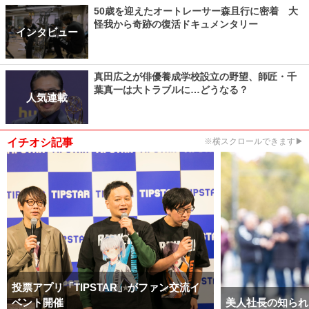
50歳を迎えたオートレーサー森且行に密着 大
怪我から奇跡の復活ドキュメンタリー
インタビュー
真田広之が俳優養成学校設立の野望、師匠・千
葉真一は大トラブルに…どうなる？
人気連載
イチオシ記事
※横スクロールできます▶
投票アプリ「TIPSTAR」がファン交流イ
ベント開催
美人社長の知られ