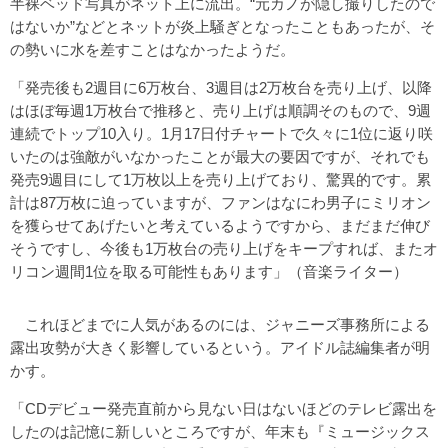
半裸ベッド写真がネット上に流出。“元カノが隠し撮りしたので
はないか”などとネットが炎上騒ぎとなったこともあったが、そ
の勢いに水を差すことはなかったようだ。
「発売後も2週目に6万枚台、3週目は2万枚台を売り上げ、以降
はほぼ毎週1万枚台で推移と、売り上げは順調そのもので、9週
連続でトップ10入り。1月17日付チャートで久々に1位に返り咲
いたのは強敵がいなかったことが最大の要因ですが、それでも
発売9週目にして1万枚以上を売り上げており、驚異的です。累
計は87万枚に迫っていますが、ファンはなにわ男子にミリオン
を獲らせてあげたいと考えているようですから、まだまだ伸び
そうですし、今後も1万枚台の売り上げをキープすれば、またオ
リコン週間1位を取る可能性もあります」（音楽ライター）
これほどまでに人気があるのには、ジャニーズ事務所による
露出攻勢が大きく影響しているという。アイドル誌編集者が明
かす。
「CDデビュー発売直前から見ない日はないほどのテレビ露出を
したのは記憶に新しいところですが、年末も『ミュージックス