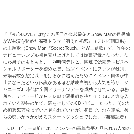
「『初心LOVE』はなにわ男子の道枝駿佑とSnow Manの目黒蓮
がW主演を務めた深夜ドラマ『消えた初恋』（テレビ朝日系）
の主題歌（Snow Man『Secret Touch』とW主題歌）で、昨年の
デビューシングル初週売り上げとしては最高記録となった。な
にわ男子はもともと、『24時間テレビ』関連で読売テレビスペ
シャルサポーターを務めた際、出演イベントにファンが殺到、
来場者数が想定以上をはるかに超えたためにイベント自体が中
止になったという伝説があるほど結成当初から人気を誇り、ジ
ャニーズJr.時代に全国アリーナツアーを成功させている。事務
所も、デビュー前からテレ朝で冠番組も持たせてるほど力を入
れている期待の星で、満を持してのCDデビューだった。そのた
め初週50万枚は堅いと見られていたが、初日でこれを達成。彼
らの勢いがうかがえるスタートダッシュでした」（芸能記者）
CDデビュー直前には、メンバーの高橋恭平と見られる人物の