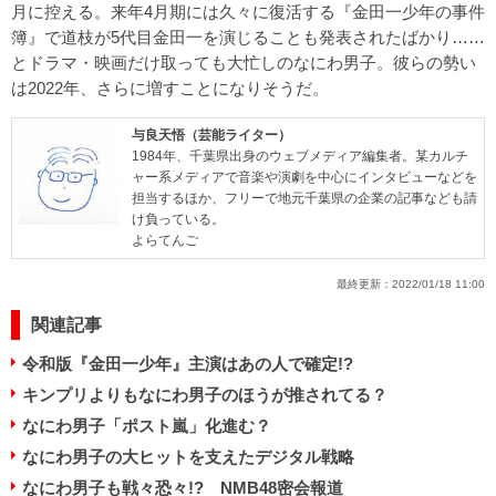
月に控える。来年4月期には久々に復活する『金田一少年の事件
簿』で道枝が5代目金田一を演じることも発表されたばかり……
とドラマ・映画だけ取っても大忙しのなにわ男子。彼らの勢い
は2022年、さらに増すことになりそうだ。
与良天悟（芸能ライター）
1984年、千葉県出身のウェブメディア編集者。某カルチ
ャー系メディアで音楽や演劇を中心にインタビューなどを
担当するほか、フリーで地元千葉県の企業の記事なども請
け負っている。
よらてんご
最終更新：
2022/01/18 11:00
関連記事
令和版『金田一少年』主演はあの人で確定!?
キンプリよりもなにわ男子のほうが推されてる？
なにわ男子「ポスト嵐」化進む？
なにわ男子の大ヒットを支えたデジタル戦略
なにわ男子も戦々恐々!? NMB48密会報道