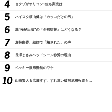
セクゾがオリコン1位も実売は……
ハイスタ横山健は「カッコだけの男」
瀧“極秘出演”の『全裸監督』はどうなる？
倉持由香、結婚で「騙された」の声
長澤まさみベッドシーン称賛の理由
ベッキー復帰難航のワケ
山崎賢人＆広瀬すず、すれ違い破局危機報道も…