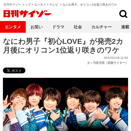
日刊サイゾー トップ
>
エンタメ
>
テレビ
>
なにわ男子、オリコン1位返り咲きのワケ
日刊サイゾー
エンタメ
お笑い
ドラマ
社会
カルチャー
連載
なにわ男子『初心LOVE』が発売2カ
月後にオリコン1位返り咲きのワケ
2022/01/18 11:00
文＝
与良天悟（芸能ライター）