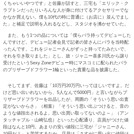
くちゃいいやつです」と佐藤が話すと、三宅も「エリック・ク
ラプトンだったりいろんな人が身に付けてるアクセサリーでな
かなか買えない。僕も10代の時に普通に（お店に）並んでまし
た」と補足で説明を入れるなどし、スタジオを沸かせていた。
また、もう1つの品については「僕らバラ持ってデビューした
んですけど。デビュー記者会見で記者の皆さんにバラを当時配
ったんです。これをジャニーさんがずっと持ってたみたいで、
それを引き取りました」とし、故・ジャニー喜多川氏から譲り
受けたというSexy Zoneデビュー時にマスコミに配られたバラ
のプリザーブドフラワー1輪といった貴重な品を披露した。
そしてまず、佐藤は「10万円20万円いってほしいですよ。だ
けど思い出いれないから、5人なんで5000円」と言いながらプ
リザーブドフラワーを出品したが、周囲の「そういう思い出査
定がないからさ」（相葉）「そういう思い出ぶつけると、音の
ような値段出されるよ。思い出買い取ってないのよ～」（アン
タッチャブル・山崎弘也）といった心配通り、店員がつけた値
段はなんと10円。あまりの安い値段に三宅が「ジャニーさん、
10円だよ」と苦笑するなか、店員は「さすがに思い出に値段は