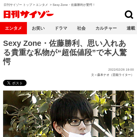
日刊サイゾー トップ
>
エンタメ
>
Sexy Zone・佐藤勝利が驚愕！
日刊サイゾー
エンタメ
お笑い
ドラマ
社会
カルチャー
連載
Sexy Zone・佐藤勝利、思い入れあ
る貴重な私物が“超低値段”で本人驚
愕
2022/02/26 19:00
文＝
森本ナオ（芸能ライター）