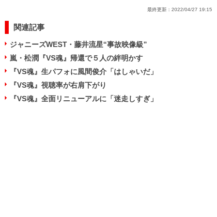
最終更新：
2022/04/27 19:15
関連記事
ジャニーズWEST・藤井流星“事故映像級”
嵐・松潤『VS魂』帰還で５人の絆明かす
『VS魂』生パフォに風間俊介「はしゃいだ」
『VS魂』視聴率が右肩下がり
『VS魂』全面リニューアルに「迷走しすぎ」