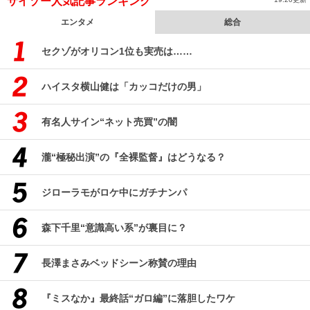
サイゾー人気記事ランキング
エンタメ
総合
セクゾがオリコン1位も実売は……
ハイスタ横山健は「カッコだけの男」
有名人サイン“ネット売買”の闇
瀧“極秘出演”の『全裸監督』はどうなる？
ジローラモがロケ中にガチナンパ
森下千里“意識高い系”が裏目に？
長澤まさみベッドシーン称賛の理由
『ミスなか』最終話“ガロ編”に落胆したワケ