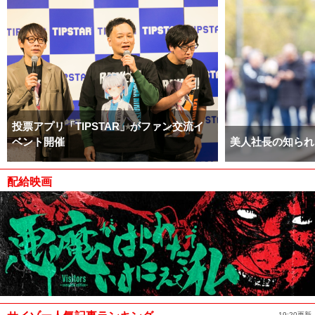
投票アプリ「TIPSTAR」がファン交流イ
ベント開催
美人社長の知られ
配給映画
19:20更新