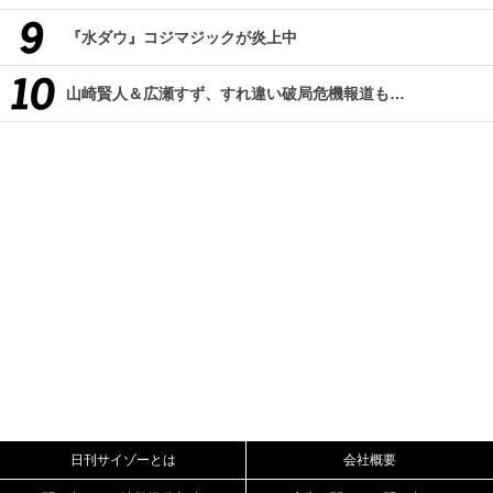
『水ダウ』コジマジックが炎上中
山崎賢人＆広瀬すず、すれ違い破局危機報道も…
日刊サイゾーとは
会社概要