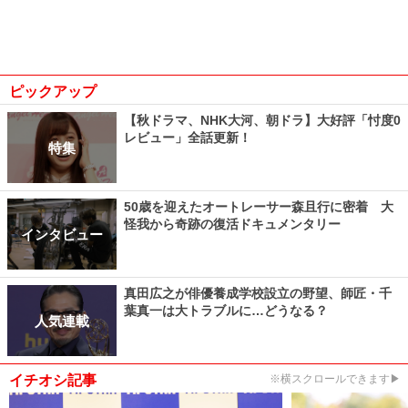
ピックアップ
【秋ドラマ、NHK大河、朝ドラ】大好評「忖度0
レビュー」全話更新！
特集
50歳を迎えたオートレーサー森且行に密着 大
怪我から奇跡の復活ドキュメンタリー
インタビュー
真田広之が俳優養成学校設立の野望、師匠・千
葉真一は大トラブルに…どうなる？
人気連載
イチオシ記事
※横スクロールできます▶