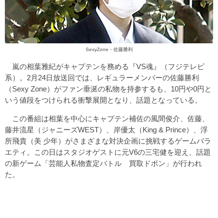
SexyZone・佐藤勝利
嵐の相葉雅紀がキャプテンを務める『VS魂』（フジテレビ
系）。2月24日放送回では、レギュラーメンバーの佐藤勝利
（Sexy Zone）がファン垂涎の私物を持参するも、10円や0円と
いう値段をつけられる衝撃展開となり、話題となっている。
この番組は相葉を中心にキャプテン補佐の風間俊介、佐藤、
藤井流星（ジャニーズWEST）、岸優太（King & Prince）、浮
所飛貴（美 少年）がさまざまな対決企画に挑戦するゲームバラ
エティ。この日はスタジオゲストに元V6の三宅健を迎え、話題
の新ゲーム「芸能人私物査定バトル 買取ドボン」が行われ
た。