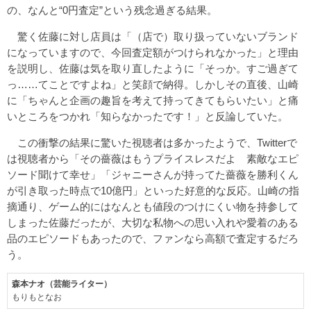
の、なんと“0円査定”という残念過ぎる結果。
驚く佐藤に対し店員は「（店で）取り扱っていないブランド
になっていますので、今回査定額がつけられなかった」と理由
を説明し、佐藤は気を取り直したように「そっか。すご過ぎて
っ……てことですよね」と笑顔で納得。しかしその直後、山崎
に「ちゃんと企画の趣旨を考えて持ってきてもらいたい」と痛
いところをつかれ「知らなかったです！」と反論していた。
この衝撃の結果に驚いた視聴者は多かったようで、Twitterで
は視聴者から「その薔薇はもうプライスレスだよ 素敵なエピ
ソード聞けて幸せ」「ジャニーさんが持ってた薔薇を勝利くん
が引き取った時点で10億円」といった好意的な反応。山崎の指
摘通り、ゲーム的にはなんとも値段のつけにくい物を持参して
しまった佐藤だったが、大切な私物への思い入れや愛着のある
品のエピソードもあったので、ファンなら高額で査定するだろ
う。
森本ナオ（芸能ライター）
もりもとなお