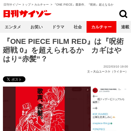
日刊サイゾー トップ
>
カルチャー
>
『ONE PIECE』最新作、『呪術』超えなるか
日刊サイゾー
エンタメ
お笑い
ドラマ
社会
カルチャー
連載
『ONE PIECE FILM RED』は『呪術
廻戦 0』を超えられるか カギはや
はり“赤髪”？
2022/03/10 19:00
文＝
大山ユースケ（ライター）