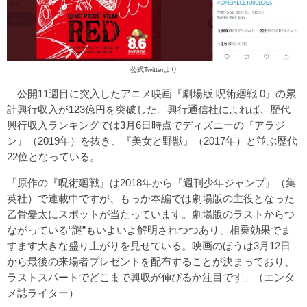
公式Twitterより
公開11週目に突入したアニメ映画『劇場版 呪術廻戦 0』の累
計興行収入が123億円を突破した。興行通信社によれば、歴代
興行収入ランキングでは3月6日時点でディズニーの『アラジ
ン』（2019年）を抜き、『美女と野獣』（2017年）と並ぶ歴代
22位となっている。
「原作の『呪術廻戦』は2018年から『週刊少年ジャンプ』（集
英社）で連載中ですが、もっか本編では劇場版の主役となった
乙骨憂太にスポットが当たっています。劇場版のラストからつ
ながっている“謎”もいよいよ解明されつつあり、相乗効果でま
すます大きな盛り上がりを見せている。映画のほうは3月12日
から最後の来場者プレゼントを配布することが決まっており、
ラストスパートでどこまで興収が伸びるか注目です」（エンタ
メ誌ライター）