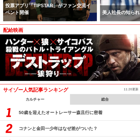
投票アプリ「TIPSTAR」がファン交流イ
ベント開催
美人社長の知られ
配給映画
サイゾー人気記事ランキング
11:20更新
カルチャー
総合
50歳を迎えたオートレーサー森且行に密着
コナンと金田一少年はなぜ差がついた？