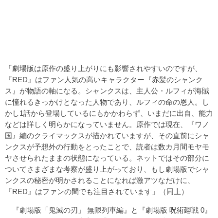
「劇場版は原作の盛り上がりにも影響されやすいのですが、
『RED』はファン人気の高いキャラクター『赤髪のシャンク
ス』が物語の軸になる。シャンクスは、主人公・ルフィが海賊
に憧れるきっかけとなった人物であり、ルフィの命の恩人。し
かし1話から登場しているにもかかわらず、いまだに出自、能力
などは詳しく明らかになっていません。原作では現在、『ワノ
国』編のクライマックスが描かれていますが、その直前にシャ
ンクスが予想外の行動をとったことで、読者は数カ月間モヤモ
ヤさせられたままの状態になっている。ネットではその部分に
ついてさまざまな考察が盛り上がっており、もし劇場版でシャ
ンクスの秘密が明かされることになれば激アツなだけに、
『RED』はファンの間でも注目されています」（同上）
『劇場版「鬼滅の刃」 無限列車編』と『劇場版 呪術廻戦 0』